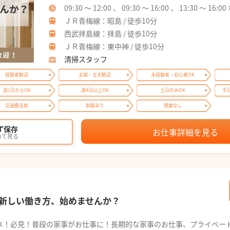
09:30 ～ 12:00 、 09:30 ～ 16:00 、 13:30 ～ 1
ＪＲ青梅線：昭島 / 徒歩10分
西武拝島線：拝島 / 徒歩10分
ＪＲ青梅線：東中神 / 徒歩10分
清掃スタッフ
経験者歓迎
主婦・主夫歓迎
未経験者・初心者OK
週1日からOK
週4日以上OK
土日のみOK
平
交通費支給
制服あり
残業なし
ず保存
お仕事詳細を見る
めて見る
新しい働き方、始めませんか？
メ！必見！普段の家事がお仕事に！長期的な家事のお仕事、プライベー