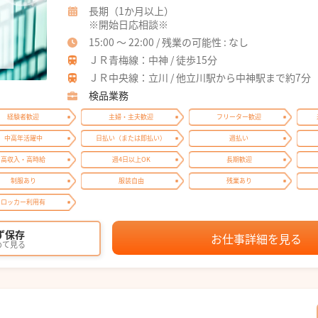
長期（1か月以上）
※開始日応相談※
15:00 ～ 22:00 / 残業の可能性 : なし
ＪＲ青梅線：中神 / 徒歩15分
ＪＲ中央線：立川 / 他立川駅から中神駅まで約7分
検品業務
経験者歓迎
主婦・主夫歓迎
フリーター歓迎
中高年活躍中
日払い（または即払い）
週払い
高収入・高時給
週4日以上OK
長期歓迎
制服あり
服装自由
残業あり
ロッカー利用有
ず保存
お仕事詳細を見る
めて見る