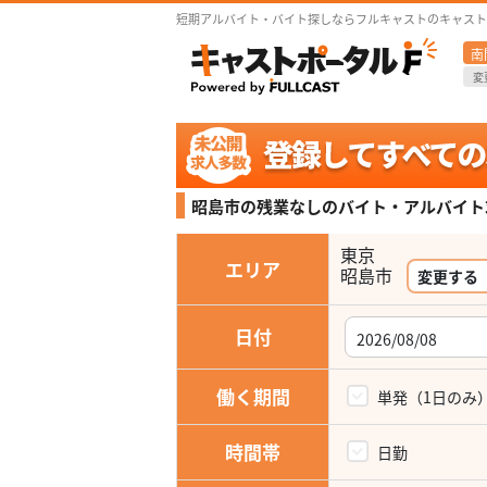
短期アルバイト・バイト探しならフルキャストのキャスト
南
変
昭島市の残業なしの
バイト・アルバイト
東京
エリア
変更する
日付
働く期間
単発（1日のみ
時間帯
日勤