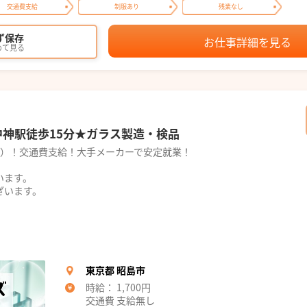
交通費支給
制服あり
残業なし
ず保存
お仕事詳細を見る
めて見る
)★中神駅徒歩15分★ガラス製造・検品
25円）！交通費支給！大手メーカーで安定就業！
います。
ざいます。
東京都 昭島市
時給： 1,700円
交通費 支給無し