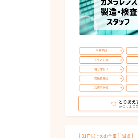
学歴不問
ブランクOK
給与即払い
交通費支給
冷暖房完備
とりあえ
あとでまと
31日以上のお仕事
派遣