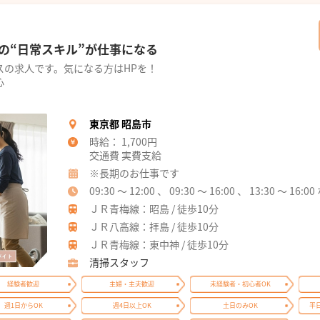
の“日常スキル”が仕事になる
スの求人です。気になる方はHPを！
心
東京都 昭島市
時給： 1,700円
交通費 実費支給
※長期のお仕事です
09:30 ～ 12:00 、 09:30 ～ 16:00 、 13:30 ～ 1
ＪＲ青梅線：昭島 / 徒歩10分
ＪＲ八高線：拝島 / 徒歩10分
ＪＲ青梅線：東中神 / 徒歩10分
清掃スタッフ
経験者歓迎
主婦・主夫歓迎
未経験者・初心者OK
週1日からOK
週4日以上OK
土日のみOK
平