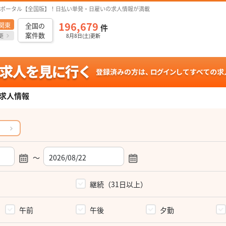
ポータル【全国版】！日払い単発・日雇いの求人情報が満載
196,679
関東
全国の
件
案件数
更
8月8日(土)更新
求人情報
～
）
継続（31日以上）
午前
午後
夕勤