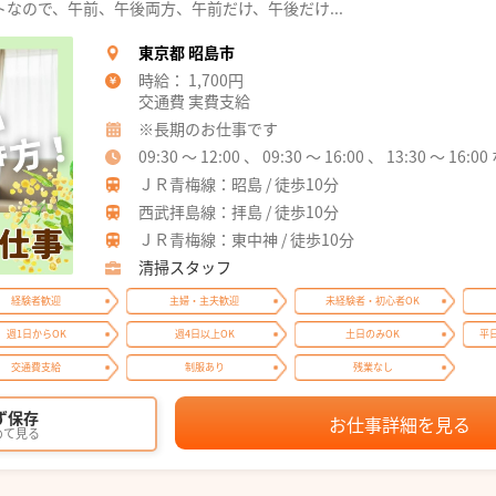
なので、午前、午後両方、午前だけ、午後だけ...
東京都 昭島市
時給： 1,700円
交通費 実費支給
※長期のお仕事です
09:30 ～ 12:00 、 09:30 ～ 16:00 、 13:30 ～ 1
ＪＲ青梅線：昭島 / 徒歩10分
西武拝島線：拝島 / 徒歩10分
ＪＲ青梅線：東中神 / 徒歩10分
清掃スタッフ
経験者歓迎
主婦・主夫歓迎
未経験者・初心者OK
週1日からOK
週4日以上OK
土日のみOK
平
交通費支給
制服あり
残業なし
ず保存
お仕事詳細を見る
めて見る