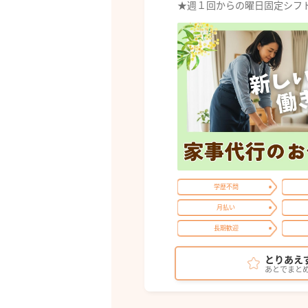
★週１回からの曜日固定シフト
学歴不問
月払い
長期歓迎
とりあえ
あとでまと