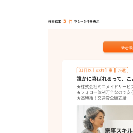
5
件
検索結果
中
1
～
5
件を表示
新着順
31日以上のお仕事
派遣
誰かに喜ばれるって、こ
★株式会社ミニメイドサービ
★フォロー体制万全なので安
★高時給！交通費全額支給