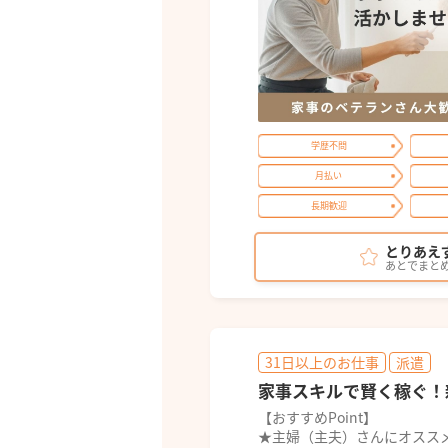
学歴不問
月払い
長期歓迎
とりあえ
あとでまと
31日以上のお仕事
派遣
家事スキルで賢く稼ぐ！
【おすすめPoint】
★主婦（主夫）さんにオスス