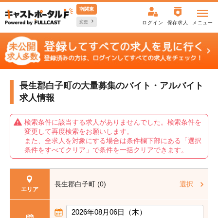
南関東
変更
ログイン
保存求人
メニュー
長生郡白子町の大量募集の
バイト・アルバイト
求人情報
検索条件に該当する求人がありませんでした。検索条件を
変更して再度検索をお願いします。
また、全求人を対象にする場合は条件欄下部にある「選択
条件をすべてクリア」で条件を一括クリアできます。
長生郡白子町 (0)
選択
エリア