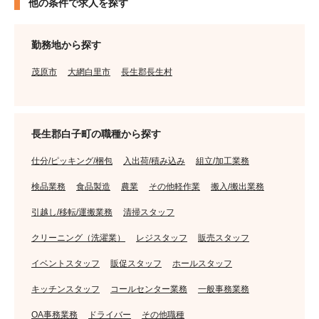
他の条件で求人を探す
勤務地から探す
茂原市
大網白里市
長生郡長生村
長生郡白子町の職種から探す
仕分/ピッキング/梱包
入出荷/積み込み
組立/加工業務
検品業務
食品製造
農業
その他軽作業
搬入/搬出業務
引越し/移転/運搬業務
清掃スタッフ
クリーニング（洗濯業）
レジスタッフ
販売スタッフ
イベントスタッフ
販促スタッフ
ホールスタッフ
キッチンスタッフ
コールセンター業務
一般事務業務
OA事務業務
ドライバー
その他職種