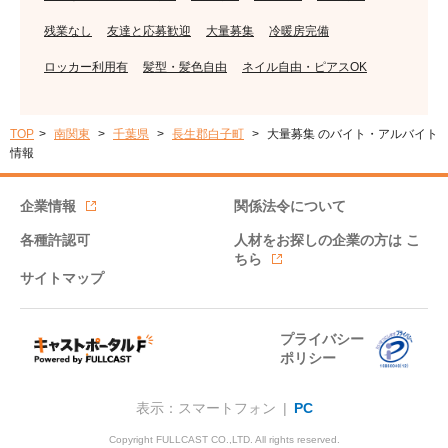
残業なし
友達と応募歓迎
大量募集
冷暖房完備
ロッカー利用有
髪型・髪色自由
ネイル自由・ピアスOK
TOP
南関東
千葉県
長生郡白子町
大量募集 のバイト・アルバイト
情報
企業情報
関係法令について
各種許認可
人材をお探しの企業の方は
こ
ちら
サイトマップ
プライバシー
ポリシー
表示：スマートフォン |
PC
Copyright FULLCAST CO.,LTD. All rights reserved.