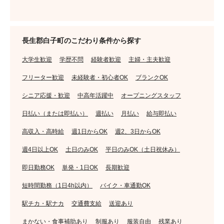
長生郡白子町のこだわり条件から探す
大学生歓迎
学歴不問
経験者歓迎
主婦・主夫歓迎
フリーター歓迎
未経験者・初心者OK
ブランクOK
シニア応援・歓迎
中高年活躍中
オープニングスタッフ
日払い（または即払い）
週払い
月払い
給与即払い
高収入・高時給
週1日からOK
週2、3日からOK
週4日以上OK
土日のみOK
平日のみOK（土日祝休み）
即日勤務OK
単発・1日OK
長期歓迎
短時間勤務（1日4h以内）
バイク・車通勤OK
駅チカ・駅ナカ
交通費支給
送迎あり
まかない・食事補助あり
制服あり
服装自由
残業あり