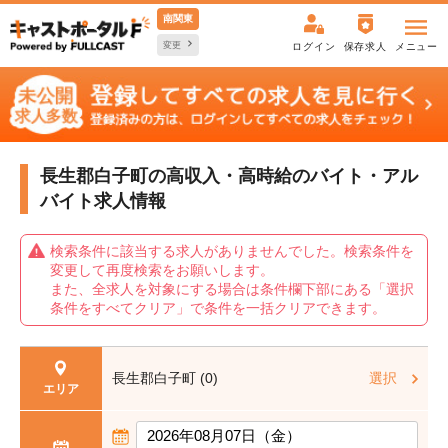
南関東
変更
ログイン
保存求人
メニュー
長生郡白子町の高収入・高時給の
バイト・アル
バイト求人情報
検索条件に該当する求人がありませんでした。検索条件を
変更して再度検索をお願いします。
また、全求人を対象にする場合は条件欄下部にある「選択
条件をすべてクリア」で条件を一括クリアできます。
長生郡白子町 (0)
選択
エリア