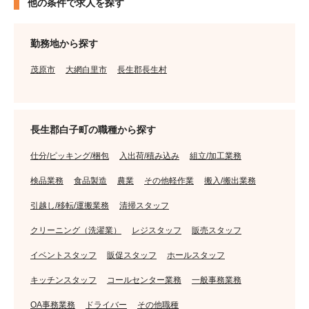
他の条件で求人を探す
勤務地から探す
茂原市
大網白里市
長生郡長生村
長生郡白子町の職種から探す
仕分/ピッキング/梱包
入出荷/積み込み
組立/加工業務
検品業務
食品製造
農業
その他軽作業
搬入/搬出業務
引越し/移転/運搬業務
清掃スタッフ
クリーニング（洗濯業）
レジスタッフ
販売スタッフ
イベントスタッフ
販促スタッフ
ホールスタッフ
キッチンスタッフ
コールセンター業務
一般事務業務
OA事務業務
ドライバー
その他職種