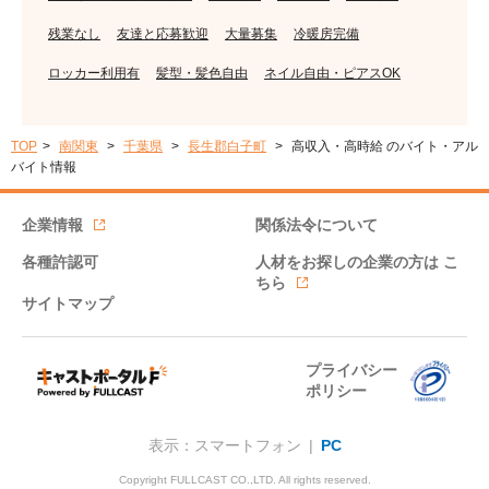
残業なし
友達と応募歓迎
大量募集
冷暖房完備
ロッカー利用有
髪型・髪色自由
ネイル自由・ピアスOK
TOP
南関東
千葉県
長生郡白子町
高収入・高時給 のバイト・アル
バイト情報
企業情報
関係法令について
各種許認可
人材をお探しの企業の方は
こ
ちら
サイトマップ
プライバシー
ポリシー
表示：スマートフォン |
PC
Copyright FULLCAST CO.,LTD. All rights reserved.