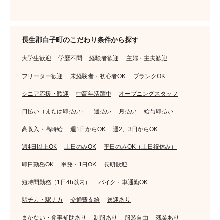
長生郡白子町のこだわり条件から探す
大学生歓迎
学歴不問
経験者歓迎
主婦・主夫歓迎
フリーター歓迎
未経験者・初心者OK
ブランクOK
シニア応援・歓迎
中高年活躍中
オープニングスタッフ
日払い（または即払い）
週払い
月払い
給与即払い
高収入・高時給
週1日からOK
週2、3日からOK
週4日以上OK
土日のみOK
平日のみOK（土日祝休み）
即日勤務OK
単発・1日OK
長期歓迎
短時間勤務（1日4h以内）
バイク・車通勤OK
駅チカ・駅ナカ
交通費支給
送迎あり
まかない・食事補助あり
制服あり
服装自由
残業あり