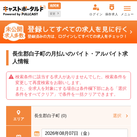
南関東
変更
ログイン
保存求人
メニュー
長生郡白子町の月払いの
バイト・アルバイト求
人情報
検索条件に該当する求人がありませんでした。検索条件を
変更して再度検索をお願いします。
また、全求人を対象にする場合は条件欄下部にある「選択
条件をすべてクリア」で条件を一括クリアできます。
長生郡白子町 (0)
選択
エリア