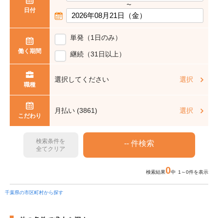
〜
日付
単発（1日のみ）
働く期間
継続（31日以上）
選択してください
選択
職種
月払い (3861)
選択
こだわり
検索条件を
全てクリア
0
検索結果
中 1～0件を表示
千葉県の市区町村から探す