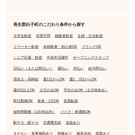
長生郡白子町のこだわり条件から探す
大学生歓迎
学歴不問
経験者歓迎
主婦・主夫歓迎
フリーター歓迎
未経験者・初心者OK
ブランクOK
シニア応援・歓迎
中高年活躍中
オープニングスタッフ
日払い（または即払い）
週払い
月払い
給与即払い
高収入・高時給
週1日からOK
週2、3日からOK
週4日以上OK
土日のみOK
平日のみOK（土日祝休み）
即日勤務OK
単発・1日OK
長期歓迎
短時間勤務（1日4h以内）
バイク・車通勤OK
駅チカ・駅ナカ
交通費支給
送迎あり
まかない・食事補助あり
制服あり
服装自由
残業あり