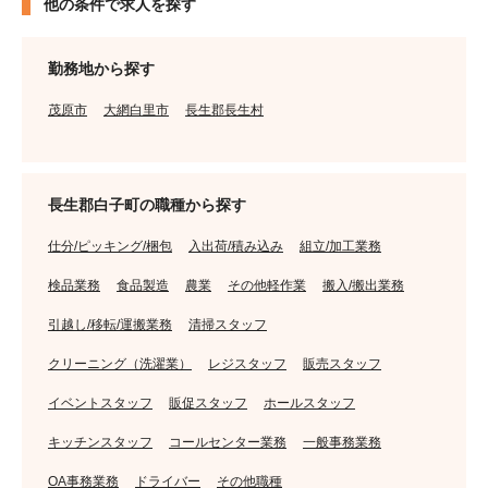
他の条件で求人を探す
勤務地から探す
茂原市
大網白里市
長生郡長生村
長生郡白子町の職種から探す
仕分/ピッキング/梱包
入出荷/積み込み
組立/加工業務
検品業務
食品製造
農業
その他軽作業
搬入/搬出業務
引越し/移転/運搬業務
清掃スタッフ
クリーニング（洗濯業）
レジスタッフ
販売スタッフ
イベントスタッフ
販促スタッフ
ホールスタッフ
キッチンスタッフ
コールセンター業務
一般事務業務
OA事務業務
ドライバー
その他職種