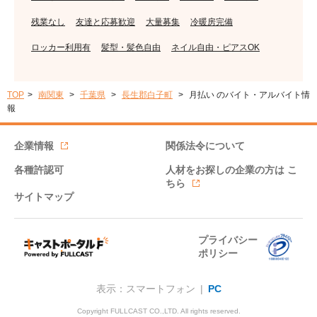
残業なし
友達と応募歓迎
大量募集
冷暖房完備
ロッカー利用有
髪型・髪色自由
ネイル自由・ピアスOK
TOP
南関東
千葉県
長生郡白子町
月払い のバイト・アルバイト情
報
企業情報
関係法令について
各種許認可
人材をお探しの企業の方は
こ
ちら
サイトマップ
プライバシー
ポリシー
表示：スマートフォン |
PC
Copyright FULLCAST CO.,LTD. All rights reserved.