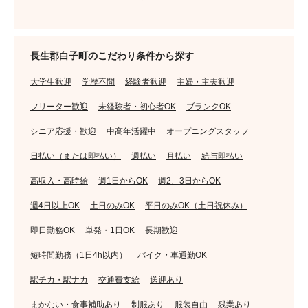
長生郡白子町のこだわり条件から探す
大学生歓迎
学歴不問
経験者歓迎
主婦・主夫歓迎
フリーター歓迎
未経験者・初心者OK
ブランクOK
シニア応援・歓迎
中高年活躍中
オープニングスタッフ
日払い（または即払い）
週払い
月払い
給与即払い
高収入・高時給
週1日からOK
週2、3日からOK
週4日以上OK
土日のみOK
平日のみOK（土日祝休み）
即日勤務OK
単発・1日OK
長期歓迎
短時間勤務（1日4h以内）
バイク・車通勤OK
駅チカ・駅ナカ
交通費支給
送迎あり
まかない・食事補助あり
制服あり
服装自由
残業あり