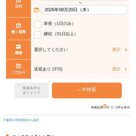
〜
日付
単発（1日のみ）
働く期間
継続（31日以上）
選択してください
選択
職種
送迎あり (370)
選択
こだわり
検索条件を
全てクリア
0
検索結果
中 1～0件を表示
千葉県の市区町村から探す