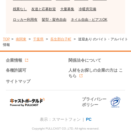
残業なし
友達と応募歓迎
大量募集
冷暖房完備
ロッカー利用有
髪型・髪色自由
ネイル自由・ピアスOK
TOP
南関東
千葉県
長生郡白子町
送迎あり のバイト・アルバイト
情報
企業情報
関係法令について
各種許認可
人材をお探しの企業の方は
こ
ちら
サイトマップ
プライバシー
ポリシー
表示：スマートフォン |
PC
Copyright FULLCAST CO.,LTD. All rights reserved.