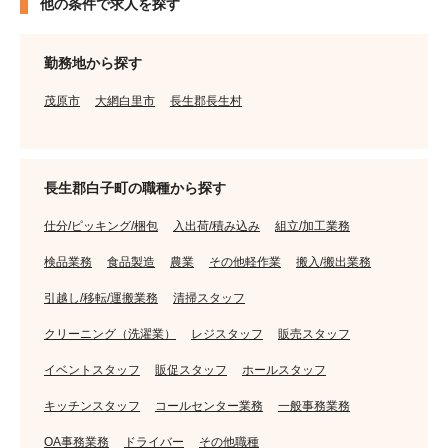
他の条件で求人を探す
勤務地から探す
茂原市
大網白里市
長生郡長生村
長生郡白子町の職種から探す
仕分/ピッキング/梱包
入出荷/積み込み
組立/加工業務
検品業務
食品製造
農業
その他軽作業
搬入/搬出業務
引越し/移転/運搬業務
清掃スタッフ
クリーニング（洗濯業）
レジスタッフ
販売スタッフ
イベントスタッフ
販促スタッフ
ホールスタッフ
キッチンスタッフ
コールセンター業務
一般事務業務
OA事務業務
ドライバー
その他職種