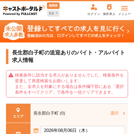
南関東
変更
ログイン
保存求人
メニュー
長生郡白子町の送迎ありの
バイト・アルバイト
求人情報
検索条件に該当する求人がありませんでした。検索条件を
変更して再度検索をお願いします。
また、全求人を対象にする場合は条件欄下部にある「選択
条件をすべてクリア」で条件を一括クリアできます。
長生郡白子町 (0)
選択
エリア