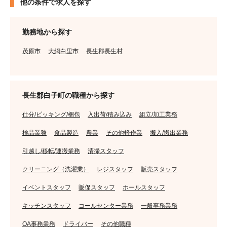
他の条件で求人を探す
勤務地から探す
茂原市
大網白里市
長生郡長生村
長生郡白子町の職種から探す
仕分/ピッキング/梱包
入出荷/積み込み
組立/加工業務
検品業務
食品製造
農業
その他軽作業
搬入/搬出業務
引越し/移転/運搬業務
清掃スタッフ
クリーニング（洗濯業）
レジスタッフ
販売スタッフ
イベントスタッフ
販促スタッフ
ホールスタッフ
キッチンスタッフ
コールセンター業務
一般事務業務
OA事務業務
ドライバー
その他職種