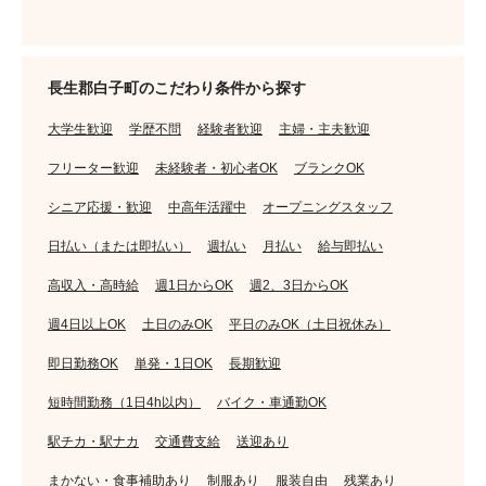
長生郡白子町のこだわり条件から探す
大学生歓迎
学歴不問
経験者歓迎
主婦・主夫歓迎
フリーター歓迎
未経験者・初心者OK
ブランクOK
シニア応援・歓迎
中高年活躍中
オープニングスタッフ
日払い（または即払い）
週払い
月払い
給与即払い
高収入・高時給
週1日からOK
週2、3日からOK
週4日以上OK
土日のみOK
平日のみOK（土日祝休み）
即日勤務OK
単発・1日OK
長期歓迎
短時間勤務（1日4h以内）
バイク・車通勤OK
駅チカ・駅ナカ
交通費支給
送迎あり
まかない・食事補助あり
制服あり
服装自由
残業あり