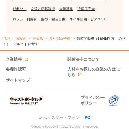
残業なし
友達と応募歓迎
大量募集
冷暖房完備
ロッカー利用有
髪型・髪色自由
ネイル自由・ピアスOK
TOP
南関東
千葉県
長生郡白子町
短時間勤務（1日4h以内） のバ
イト・アルバイト情報
企業情報
関係法令について
各種許認可
人材をお探しの企業の方は
こ
ちら
サイトマップ
プライバシー
ポリシー
表示：スマートフォン |
PC
Copyright FULLCAST CO.,LTD. All rights reserved.