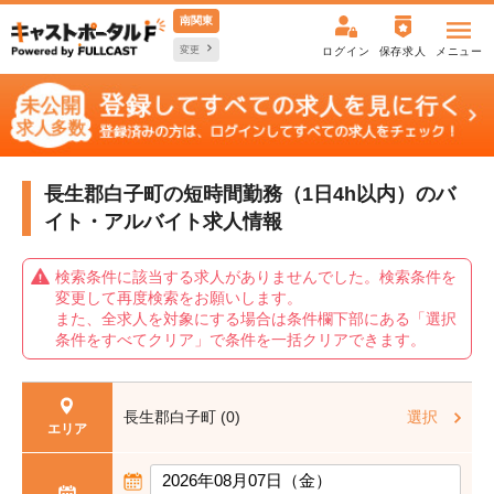
南関東
変更
ログイン
保存求人
メニュー
長生郡白子町の短時間勤務（1日4h以内）の
バ
イト・アルバイト求人情報
検索条件に該当する求人がありませんでした。検索条件を
変更して再度検索をお願いします。
また、全求人を対象にする場合は条件欄下部にある「選択
条件をすべてクリア」で条件を一括クリアできます。
長生郡白子町 (0)
選択
エリア