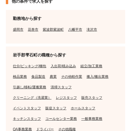
他の条件で求人を探す
勤務地から探す
盛岡市
花巻市
紫波郡紫波町
八幡平市
滝沢市
岩手郡雫石町の職種から探す
仕分/ピッキング/梱包
入出荷/積み込み
組立/加工業務
検品業務
食品製造
農業
その他軽作業
搬入/搬出業務
引越し/移転/運搬業務
清掃スタッフ
クリーニング（洗濯業）
レジスタッフ
販売スタッフ
イベントスタッフ
販促スタッフ
ホールスタッフ
キッチンスタッフ
コールセンター業務
一般事務業務
OA事務業務
ドライバー
その他職種