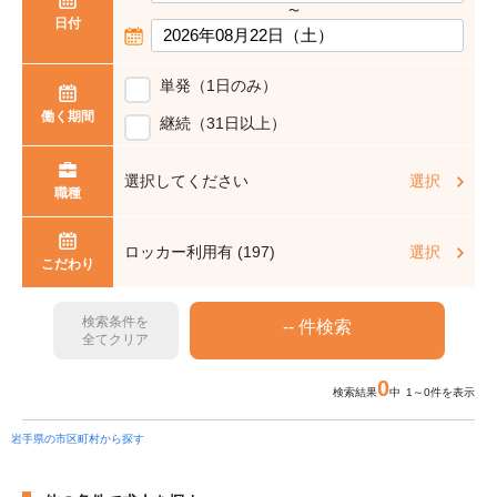
〜
日付
単発（1日のみ）
働く期間
継続（31日以上）
選択してください
選択
職種
ロッカー利用有 (197)
選択
こだわり
検索条件を
全てクリア
0
検索結果
中 1～0件を表示
岩手県の市区町村から探す