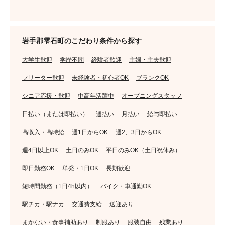
岩手郡雫石町のこだわり条件から探す
大学生歓迎
学歴不問
経験者歓迎
主婦・主夫歓迎
フリーター歓迎
未経験者・初心者OK
ブランクOK
シニア応援・歓迎
中高年活躍中
オープニングスタッフ
日払い（または即払い）
週払い
月払い
給与即払い
高収入・高時給
週1日からOK
週2、3日からOK
週4日以上OK
土日のみOK
平日のみOK（土日祝休み）
即日勤務OK
単発・1日OK
長期歓迎
短時間勤務（1日4h以内）
バイク・車通勤OK
駅チカ・駅ナカ
交通費支給
送迎あり
まかない・食事補助あり
制服あり
服装自由
残業あり