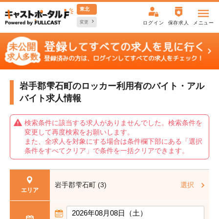
東北
変更
ログイン
保存求人
メニュー
岩手郡雫石町のロッカー利用有の
バイト・アル
バイト求人情報
検索条件に該当する求人がありませんでした。検索条件を
変更して再度検索をお願いします。
また、全求人を対象にする場合は条件欄下部にある「選択
条件をすべてクリア」で条件を一括クリアできます。
岩手郡雫石町 (3)
選択
エリア