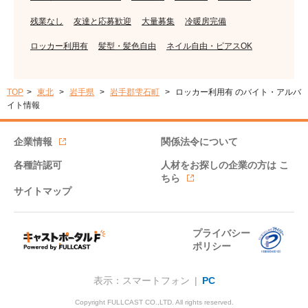
残業なし
友達と応募歓迎
大量募集
冷暖房完備
ロッカー利用有
髪型・髪色自由
ネイル自由・ピアスOK
TOP
東北
岩手県
岩手郡雫石町
ロッカー利用有 のバイト・アルバ
イト情報
企業情報
関係法令について
各種許認可
人材をお探しの企業の方は
こ
ちら
サイトマップ
プライバシー
ポリシー
表示：スマートフォン |
PC
Copyright FULLCAST CO.,LTD. All rights reserved.