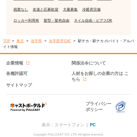
残業なし
友達と応募歓迎
大量募集
冷暖房完備
ロッカー利用有
髪型・髪色自由
ネイル自由・ピアスOK
TOP
東北
岩手県
岩手郡雫石町
駅チカ・駅ナカ のバイト・アルバ
イト情報
企業情報
関係法令について
各種許認可
人材をお探しの企業の方は
こ
ちら
サイトマップ
プライバシー
ポリシー
表示：スマートフォン |
PC
Copyright FULLCAST CO.,LTD. All rights reserved.