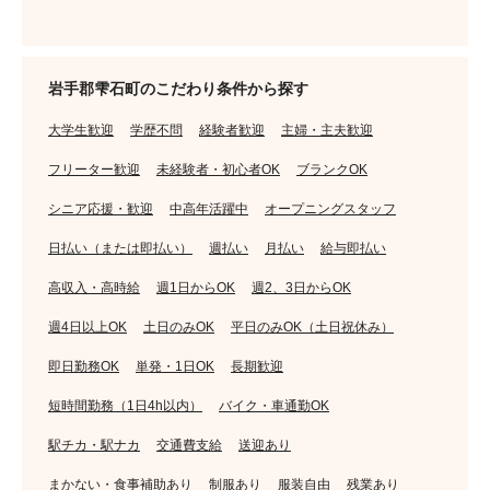
岩手郡雫石町のこだわり条件から探す
大学生歓迎
学歴不問
経験者歓迎
主婦・主夫歓迎
フリーター歓迎
未経験者・初心者OK
ブランクOK
シニア応援・歓迎
中高年活躍中
オープニングスタッフ
日払い（または即払い）
週払い
月払い
給与即払い
高収入・高時給
週1日からOK
週2、3日からOK
週4日以上OK
土日のみOK
平日のみOK（土日祝休み）
即日勤務OK
単発・1日OK
長期歓迎
短時間勤務（1日4h以内）
バイク・車通勤OK
駅チカ・駅ナカ
交通費支給
送迎あり
まかない・食事補助あり
制服あり
服装自由
残業あり