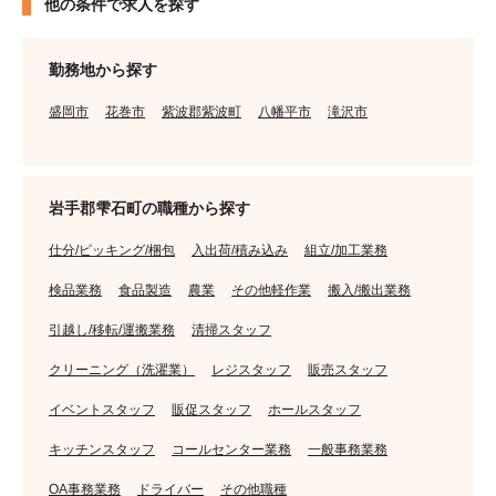
他の条件で求人を探す
勤務地から探す
盛岡市
花巻市
紫波郡紫波町
八幡平市
滝沢市
岩手郡雫石町の職種から探す
仕分/ピッキング/梱包
入出荷/積み込み
組立/加工業務
検品業務
食品製造
農業
その他軽作業
搬入/搬出業務
引越し/移転/運搬業務
清掃スタッフ
クリーニング（洗濯業）
レジスタッフ
販売スタッフ
イベントスタッフ
販促スタッフ
ホールスタッフ
キッチンスタッフ
コールセンター業務
一般事務業務
OA事務業務
ドライバー
その他職種