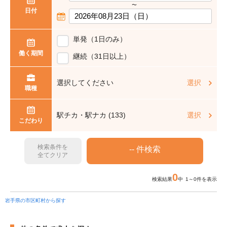
〜
日付
単発（1日のみ）
働く期間
継続（31日以上）
選択してください
選択
職種
駅チカ・駅ナカ (133)
選択
こだわり
検索条件を
全てクリア
0
検索結果
中 1～0件を表示
岩手県の市区町村から探す