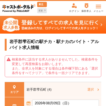
東北
変更
ログイン
保存求人
メニュー
岩手郡雫石町の駅チカ・駅ナカの
バイト・アル
バイト求人情報
検索条件に該当する求人がありませんでした。検索条件を
変更して再度検索をお願いします。
また、全求人を対象にする場合は条件欄下部にある「選択
条件をすべてクリア」で条件を一括クリアできます。
岩手郡雫石町 (4)
選択
エリア