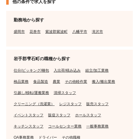
他の条件で求人を探す
勤務地から探す
盛岡市
花巻市
紫波郡紫波町
八幡平市
滝沢市
岩手郡雫石町の職種から探す
仕分/ピッキング/梱包
入出荷/積み込み
組立/加工業務
検品業務
食品製造
農業
その他軽作業
搬入/搬出業務
引越し/移転/運搬業務
清掃スタッフ
クリーニング（洗濯業）
レジスタッフ
販売スタッフ
イベントスタッフ
販促スタッフ
ホールスタッフ
キッチンスタッフ
コールセンター業務
一般事務業務
OA事務業務
ドライバー
その他職種