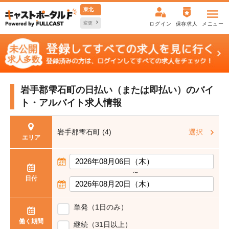
東北
変更
ログイン
保存求人
メニュー
岩手郡雫石町の日払い（または即払い）の
バイ
ト・アルバイト求人情報
岩手郡雫石町 (4)
選択
エリア
〜
日付
単発（1日のみ）
働く期間
継続（31日以上）