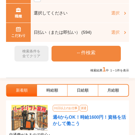
選択してください
選択
職種
日払い（または即払い） (594)
選択
こだわり
検索条件を
全てクリア
1
検索結果
中 1～1件を表示
新着順
時給順
日給順
月給順
31日以上のお仕事
派遣
週4からOK！時給1600円！資格を活
かして働こう
交通費があるので安心♪