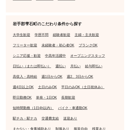
岩手郡雫石町のこだわり条件から探す
大学生歓迎
学歴不問
経験者歓迎
主婦・主夫歓迎
フリーター歓迎
未経験者・初心者OK
ブランクOK
シニア応援・歓迎
中高年活躍中
オープニングスタッフ
日払い（または即払い）
週払い
月払い
給与即払い
高収入・高時給
週1日からOK
週2、3日からOK
週4日以上OK
土日のみOK
平日のみOK（土日祝休み）
即日勤務OK
単発・1日OK
長期歓迎
短時間勤務（1日4h以内）
バイク・車通勤OK
駅チカ・駅ナカ
交通費支給
送迎あり
まかない・食事補助あり
制服あり
服装自由
残業あり