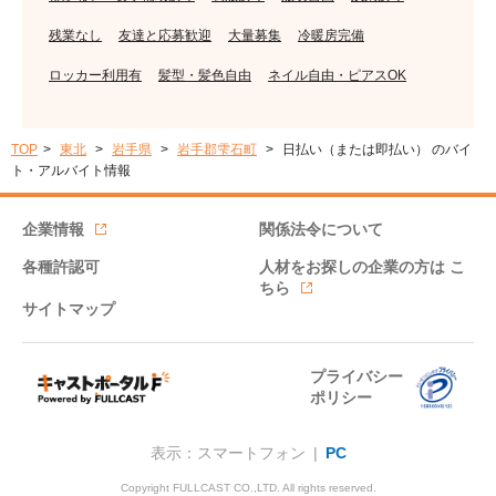
残業なし
友達と応募歓迎
大量募集
冷暖房完備
ロッカー利用有
髪型・髪色自由
ネイル自由・ピアスOK
TOP
東北
岩手県
岩手郡雫石町
日払い（または即払い） のバイ
ト・アルバイト情報
企業情報
関係法令について
各種許認可
人材をお探しの企業の方は
こ
ちら
サイトマップ
プライバシー
ポリシー
表示：スマートフォン |
PC
Copyright FULLCAST CO.,LTD. All rights reserved.