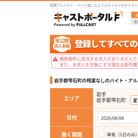
短期アルバイト・バイト探しならフルキャストのキャスト
変
検索条件に該当する求人がありませんで
また、全求人を対象にする場合は条件欄
岩手郡雫石町の残業なしの
バイト・アル
岩手
エリア
岩手郡雫石町
変
日付
働く期間
単発（1日のみ