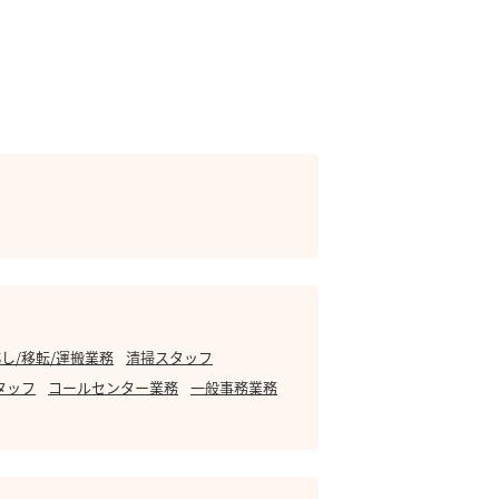
し/移転/運搬業務
清掃スタッフ
タッフ
コールセンター業務
一般事務業務