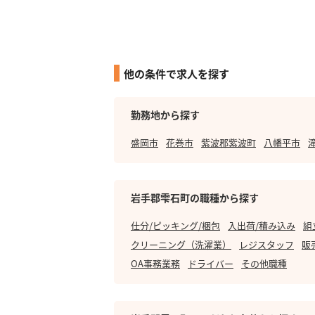
他の条件で求人を探す
勤務地から探す
盛岡市
花巻市
紫波郡紫波町
八幡平市
岩手郡雫石町の職種から探す
仕分/ピッキング/梱包
入出荷/積み込み
組
クリーニング（洗濯業）
レジスタッフ
販
OA事務業務
ドライバー
その他職種