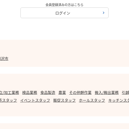
会員登録済みの方はこちら
ログイン
滝沢市
立/加工業務
検品業務
食品製造
農業
その他軽作業
搬入/搬出業務
引越
売スタッフ
イベントスタッフ
販促スタッフ
ホールスタッフ
キッチンス