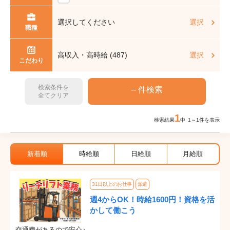
選択してください
選択
職種
高収入・高時給 (487)
選択
こだわり
検索条件を
全てクリア
1
検索結果
中 1～1件を表示
新着順
時給順
日給順
月給順
31日以上のお仕事
派遣
週4からOK！時給1600円！資格を活
かして働こう
交通費があるので安心♪