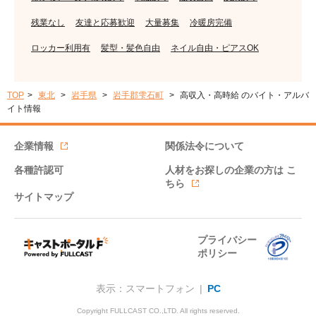
残業なし
友達と応募歓迎
大量募集
冷暖房完備
ロッカー利用有
髪型・髪色自由
ネイル自由・ピアスOK
TOP
東北
岩手県
岩手郡雫石町
高収入・高時給 のバイト・アルバ
イト情報
企業情報
関係法令について
各種許認可
人材をお探しの企業の方は
こ
ちら
サイトマップ
プライバシー
ポリシー
表示：スマートフォン |
PC
Copyright FULLCAST CO.,LTD. All rights reserved.