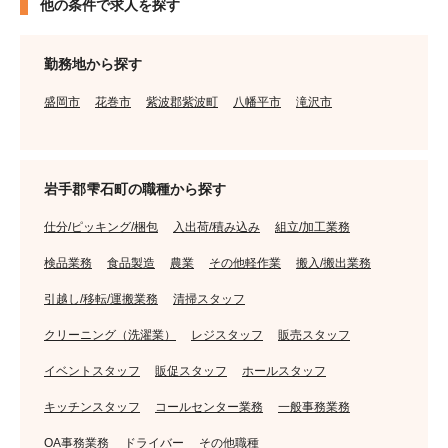
他の条件で求人を探す
勤務地から探す
盛岡市
花巻市
紫波郡紫波町
八幡平市
滝沢市
岩手郡雫石町の職種から探す
仕分/ピッキング/梱包
入出荷/積み込み
組立/加工業務
検品業務
食品製造
農業
その他軽作業
搬入/搬出業務
引越し/移転/運搬業務
清掃スタッフ
クリーニング（洗濯業）
レジスタッフ
販売スタッフ
イベントスタッフ
販促スタッフ
ホールスタッフ
キッチンスタッフ
コールセンター業務
一般事務業務
OA事務業務
ドライバー
その他職種