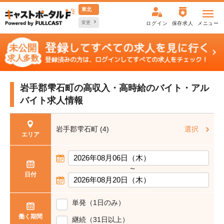
東北
変更
ログイン
保存求人
メニュー
岩手郡雫石町の高収入・高時給の
バイト・アル
バイト求人情報
岩手郡雫石町 (4)
選択
エリア
〜
日付
単発（1日のみ）
働く期間
継続（31日以上）