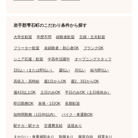
岩手郡雫石町のこだわり条件から探す
大学生歓迎
学歴不問
経験者歓迎
主婦・主夫歓迎
フリーター歓迎
未経験者・初心者OK
ブランクOK
シニア応援・歓迎
中高年活躍中
オープニングスタッフ
日払い（または即払い）
週払い
月払い
給与即払い
高収入・高時給
週1日からOK
週2、3日からOK
週4日以上OK
土日のみOK
平日のみOK（土日祝休み）
即日勤務OK
単発・1日OK
長期歓迎
短時間勤務（1日4h以内）
バイク・車通勤OK
駅チカ・駅ナカ
交通費支給
送迎あり
まかない・食事補助あり
制服あり
服装自由
残業あり