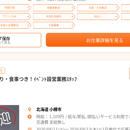
学歴不問
経験者歓迎
主婦・主夫歓迎
ブランクOK
中高年活躍中
月払い
友達と応募歓迎
大量募集
ず保存
お仕事詳細を見る
めて見る
介
・食事つき！ｲﾍﾞﾝﾄ設営業務ｽﾀｯﾌ
北海道 小樽市
時給： 1,100円 / 給与/即払 /即払いサービス利用
交通費 支給無し
2026/08/11(火)～ 2026/08/13(木)※1日単位で応