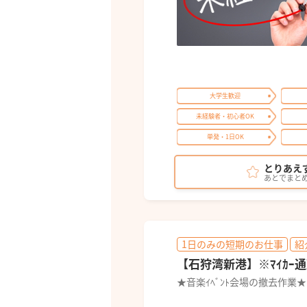
大学生歓迎
未経験者・初心者OK
単発・1日OK
とりあえ
あとでまと
1日のみの短期のお仕事
紹
【石狩湾新港】※ﾏｲｶｰ通勤
★音楽ｲﾍﾞﾝﾄ会場の撤去作業★