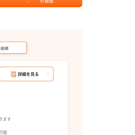
件
検索
--
月給順
詳細を見る
できます
募可能