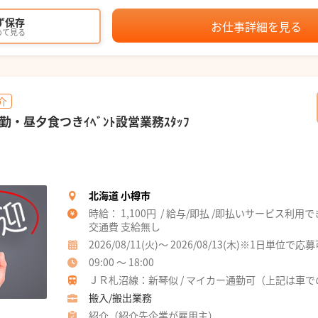
ず保存
お仕事詳細を見る
めて見る
介
勤・昼夕食つきｲﾍﾞﾝﾄ設営業務ｽﾀｯﾌ
北海道 小樽市
時給： 1,100円 / 給与/即払 /即払いサービス利用
交通費 支給無し
2026/08/11(火)～ 2026/08/13(木)※1日単位で応
09:00 ～ 18:00
ＪＲ札沼線：新琴似 / マイカー通勤可（上記は車で
搬入/搬出業務
紹介（紹介先企業が雇用主）