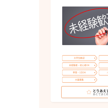
大学生歓迎
未経験者・初心者OK
単発・1日OK
大量募集
とりあえ
あとでまと