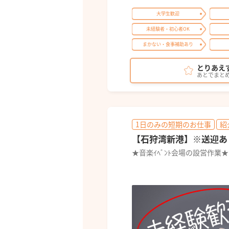
大学生歓迎
未経験者・初心者OK
まかない・食事補助あり
とりあえ
あとでまと
1日のみの短期のお仕事
紹
【石狩湾新港】※送迎あり
★音楽ｲﾍﾞﾝﾄ会場の設営作業★