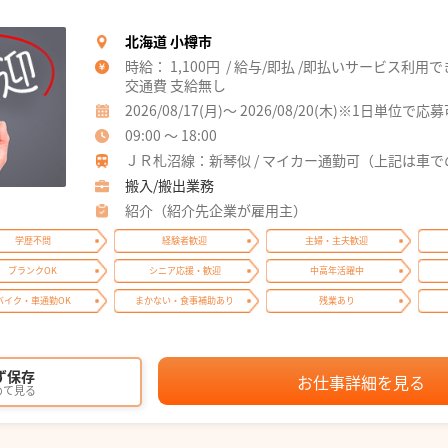
北海道 小樽市
時給： 1,100円 / 給与/即払 /即払いサービス利用
交通費 支給無し
2026/08/17(月)～ 2026/08/20(木)※1日単位で応
09:00 ～ 18:00
ＪＲ札沼線：新琴似 / マイカー通勤可（上記は車で
搬入/搬出業務
紹介（紹介先企業が雇用主）
学歴不問
経験者歓迎
主婦・主夫歓迎
ブランクOK
シニア応援・歓迎
中高年活躍中
バイク・車通勤OK
まかない・食事補助あり
残業あり
ず保存
お仕事詳細を見る
めて見る