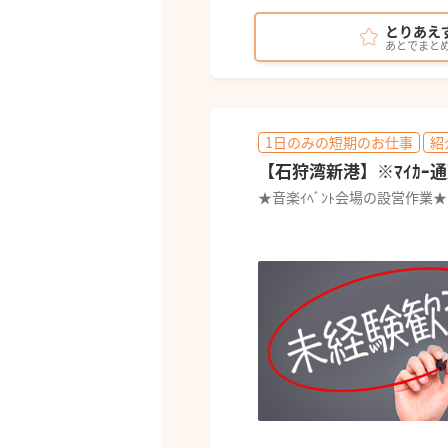
とりあえ
あとでまと
1日のみの短期のお仕事
紹
【石狩湾新港】※ﾏｲｶｰ通
★音楽ｲﾍﾞﾝﾄ会場の設営作業★