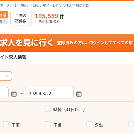
ポータル【全国版】！日払い単発・日雇いの求人情報が満載
195,559
海道
全国の
件
案件数
更
8月7日(金)更新
イト求人情報
～
）
継続（31日以上）
午前
午後
夕勤