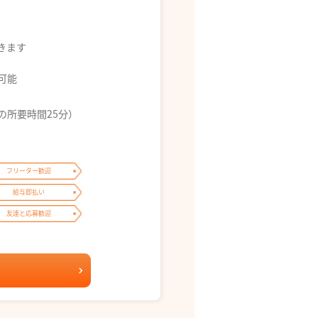
できます
募可能
の所要時間25分）
フリーター歓迎
給与即払い
友達と応募歓迎