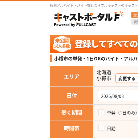
短期アルバイト・バイト探しならフルキャストのキャスト
北
変
小樽市の単発・1日OKの
バイト・アルバ
北海道
エリア
小樽市
変更する
日付
働く期間
単発（1日のみ
時間帯
日勤