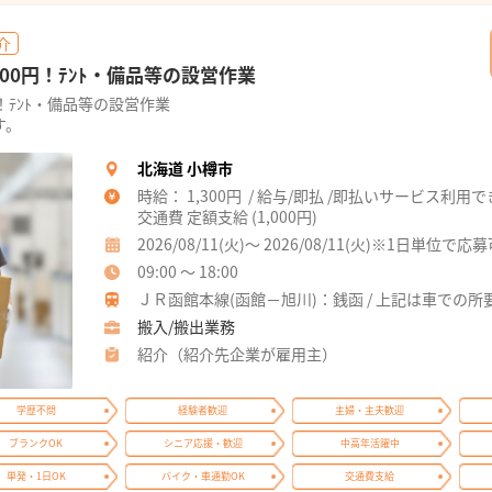
介
000円！ﾃﾝﾄ・備品等の設営作業
円！ﾃﾝﾄ・備品等の設営作業
す。
北海道 小樽市
時給： 1,300円 / 給与/即払 /即払いサービス利用
交通費 定額支給 (1,000円)
2026/08/11(火)～ 2026/08/11(火)※1日単位で応
09:00 ～ 18:00
ＪＲ函館本線(函館－旭川)：銭函 / 上記は車での
搬入/搬出業務
紹介（紹介先企業が雇用主）
学歴不問
経験者歓迎
主婦・主夫歓迎
ブランクOK
シニア応援・歓迎
中高年活躍中
単発・1日OK
バイク・車通勤OK
交通費支給