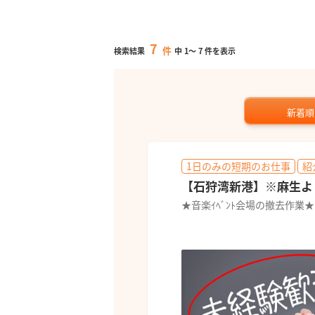
7
件
検索結果
中
1
～
7
件を表示
新着順
1日のみの短期のお仕事
紹
【石狩湾新港】※麻生より送
★音楽ｲﾍﾞﾝﾄ会場の撤去作業★