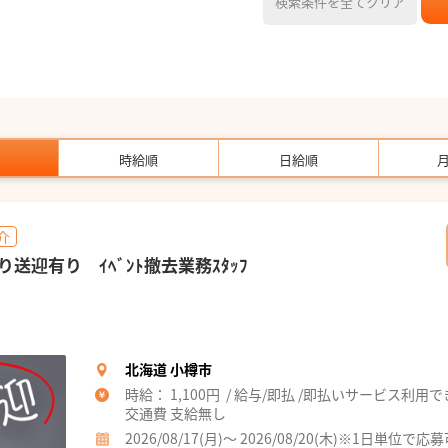
検索条件を全てクリア
時給順
日給順
介
迎有り ｲﾍﾞﾝﾄ撤去業務ｽﾀｯﾌ
北海道 小樽市
時給： 1,100円 / 給与/即払 /即払いサービス利用
交通費 支給無し
2026/08/17(月)～ 2026/08/20(木)※1日単位で応