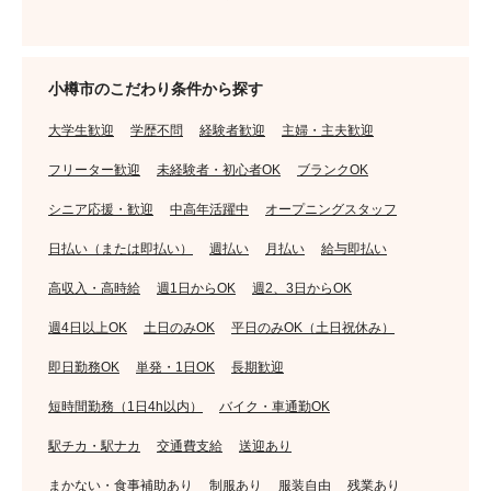
小樽市のこだわり条件から探す
大学生歓迎
学歴不問
経験者歓迎
主婦・主夫歓迎
フリーター歓迎
未経験者・初心者OK
ブランクOK
シニア応援・歓迎
中高年活躍中
オープニングスタッフ
日払い（または即払い）
週払い
月払い
給与即払い
高収入・高時給
週1日からOK
週2、3日からOK
週4日以上OK
土日のみOK
平日のみOK（土日祝休み）
即日勤務OK
単発・1日OK
長期歓迎
短時間勤務（1日4h以内）
バイク・車通勤OK
駅チカ・駅ナカ
交通費支給
送迎あり
まかない・食事補助あり
制服あり
服装自由
残業あり