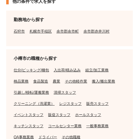
他の条件で求人を探す
勤務地から探す
石狩市
札幌市手稲区
余市郡余市町
余市郡赤井川村
小樽市の職種から探す
仕分/ピッキング/梱包
入出荷/積み込み
組立/加工業務
検品業務
食品製造
農業
その他軽作業
搬入/搬出業務
引越し/移転/運搬業務
清掃スタッフ
クリーニング（洗濯業）
レジスタッフ
販売スタッフ
イベントスタッフ
販促スタッフ
ホールスタッフ
キッチンスタッフ
コールセンター業務
一般事務業務
OA事務業務
ドライバー
その他職種