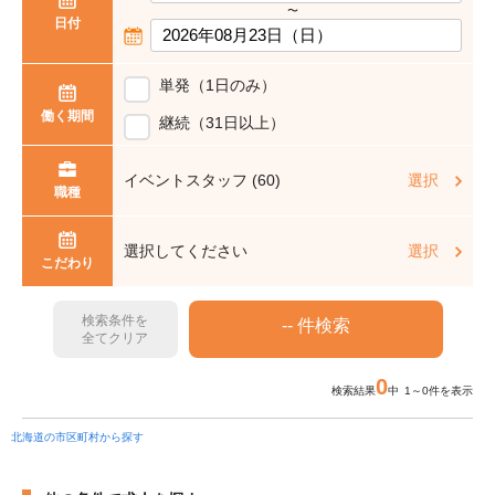
〜
日付
単発（1日のみ）
働く期間
継続（31日以上）
イベントスタッフ (60)
選択
職種
選択してください
選択
こだわり
検索条件を
全てクリア
0
検索結果
中 1～0件を表示
北海道の市区町村から探す