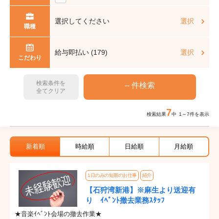
選択してください
選択
職種
給与即払い (179)
選択
こだわり
検索条件を
全てクリア
7
検索結果
中 1～7件を表示
新着順
時給順
日給順
月給順
1日のみの短期のお仕事
紹介
【石狩湾新港】※麻生より送迎有
り ｲﾍﾞﾝﾄ撤去業務ｽﾀｯﾌ
★音楽ｲﾍﾞﾝﾄ会場の撤去作業★