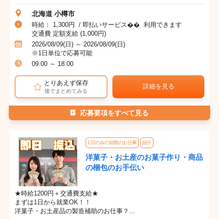
北海道 小樽市
時給： 1,300円 / 即払いサービス�� 利用できます
交通費 定額支給 (1,000円)
2026/08/09(日) ～ 2026/08/09(日)
※1日単位で応募可能
09:00 ～ 18:00
とりあえず保存
詳細を見る
後でまとめてみる
応募要項をすべて見る
1日のみの短期のお仕事
紹介
洋菓子・お土産のお菓子作り・商品
の梱包のお手伝い
★時給1200円＋交通費支給★
まずは1日から就業OK！！
洋菓子・お土産品の製造補助のお仕事？...