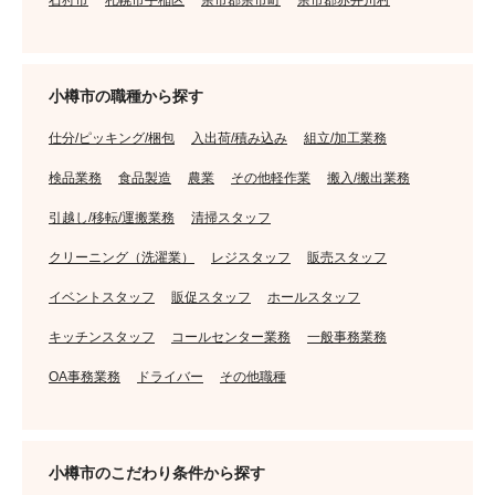
石狩市
札幌市手稲区
余市郡余市町
余市郡赤井川村
小樽市の職種から探す
仕分/ピッキング/梱包
入出荷/積み込み
組立/加工業務
検品業務
食品製造
農業
その他軽作業
搬入/搬出業務
引越し/移転/運搬業務
清掃スタッフ
クリーニング（洗濯業）
レジスタッフ
販売スタッフ
イベントスタッフ
販促スタッフ
ホールスタッフ
キッチンスタッフ
コールセンター業務
一般事務業務
OA事務業務
ドライバー
その他職種
小樽市のこだわり条件から探す