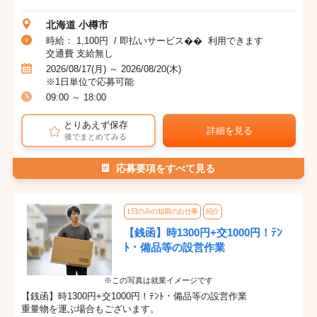
北海道 小樽市
時給： 1,100円 / 即払いサービス�� 利用できます
交通費 支給無し
2026/08/17(月) ～ 2026/08/20(木)
※1日単位で応募可能
09:00 ～ 18:00
とりあえず保存
詳細を見る
後でまとめてみる
応募要項をすべて見る
1日のみの短期のお仕事
紹介
【銭函】時1300円+交1000円！ﾃﾝ
ﾄ・備品等の設営作業
※この写真は就業イメージです
【銭函】時1300円+交1000円！ﾃﾝﾄ・備品等の設営作業
重量物を運ぶ場合もございます。