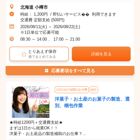
北海道 小樽市
時給： 1,200円 / 即払いサービス�� 利用できます
交通費 定額支給 (500円)
2026/08/11(火) ～ 2026/08/22(土)
※1日単位で応募可能
08:30 ～ 14:00 、 17:00 ～ 21:00
とりあえず保存
詳細を見る
後でまとめてみる
応募要項をすべて見る
1日のみの短期のお仕事
紹介
洋菓子・お土産のお菓子の製造、選
別、梱包作業
★時給1200円＋交通費支給★
まずは1日から就業OK！！
洋菓子・お土産品の製造補助のお仕事？...