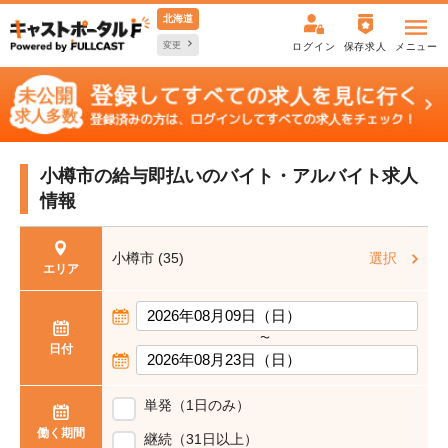
北海道
変更
ログイン
保存求人
メニュー
小樽市の給与即払いの
バイト・アルバイト求人
情報
小樽市 (35)
選択
エリア
〜
日付
単発（1日のみ）
働く期間
継続（31日以上）