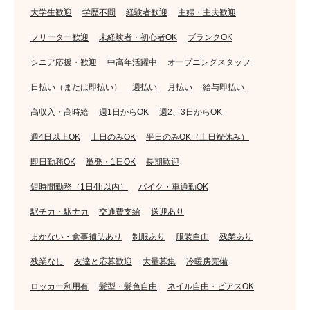
大学生歓迎
学歴不問
経験者歓迎
主婦・主夫歓迎
フリーター歓迎
未経験者・初心者OK
ブランクOK
シニア応援・歓迎
中高年活躍中
オープニングスタッフ
日払い（または即払い）
週払い
月払い
給与即払い
高収入・高時給
週1日からOK
週2、3日からOK
週4日以上OK
土日のみOK
平日のみOK（土日祝休み）
即日勤務OK
単発・1日OK
長期歓迎
短時間勤務（1日4h以内）
バイク・車通勤OK
駅チカ・駅ナカ
交通費支給
送迎あり
まかない・食事補助あり
制服あり
服装自由
残業あり
残業なし
友達と応募歓迎
大量募集
冷暖房完備
ロッカー利用有
髪型・髪色自由
ネイル自由・ピアスOK