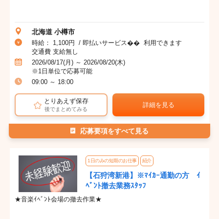
北海道 小樽市
時給： 1,100円 / 即払いサービス�� 利用できます
交通費 支給無し
2026/08/17(月) ～ 2026/08/20(木)
※1日単位で応募可能
09:00 ～ 18:00
とりあえず保存
詳細を見る
後でまとめてみる
応募要項をすべて見る
1日のみの短期のお仕事
紹介
【石狩湾新港】※ﾏｲｶｰ通勤の方 ｲ
ﾍﾞﾝﾄ撤去業務ｽﾀｯﾌ
★音楽ｲﾍﾞﾝﾄ会場の撤去作業★