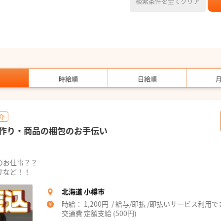
検索条件を全てクリア
時給順
日給順
介
作り・商品の梱包のお手伝い
のお仕事？？
けなど！！
北海道 小樽市
時給： 1,200円 / 給与/即払 /即払いサービス利用
交通費 定額支給 (500円)