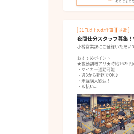
あとでまと
31日以上のお仕事
派遣
夜間仕分スタッフ募集！
小樽営業課にご登録いただい
おすすめポイント
★夜勤割増アリ★時給1625
・マイカー通勤可能
・週3から勤務でOK♪
・未経験大歓迎！
・即払い...