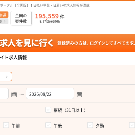
ポータル【全国版】！日払い単発・日雇いの求人情報が満載
195,559
海道
全国の
件
案件数
更
8月7日(金)更新
イト求人情報
～
）
継続（31日以上）
午前
午後
夕勤