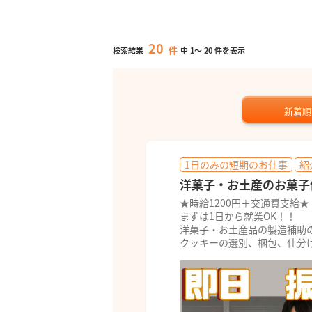
20
件
検索結果
中
1
～
20
件を表示
新着順
1日のみの短期のお仕事
紹
洋菓子・お土産のお菓子
★時給1200円＋交通費支給★
まずは1日から就業OK！！
洋菓子・お土産品の製造補助
クッキーの選別、梱包、仕分