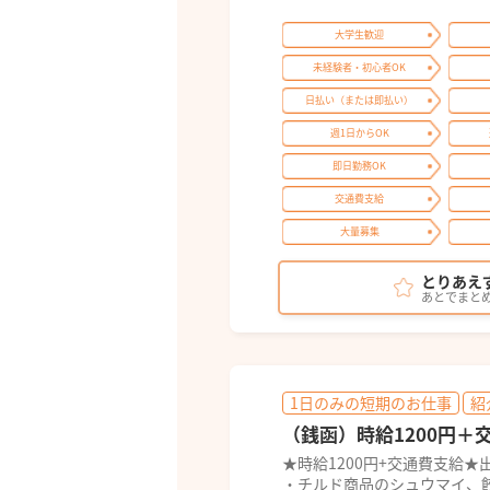
大学生歓迎
未経験者・初心者OK
日払い（または即払い）
週1日からOK
即日勤務OK
交通費支給
大量募集
とりあえ
あとでまと
1日のみの短期のお仕事
紹
（銭函）時給1200円
★時給1200円+交通費支給★
・チルド商品のシュウマイ、