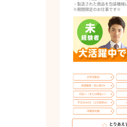
・製造された商品を包装機械
※期間限定のお仕事です※
大学生歓迎
未経験者・初心者OK
日払い（または即払い）
平日のみOK（土日祝休み）
冷暖房完備
とりあえ