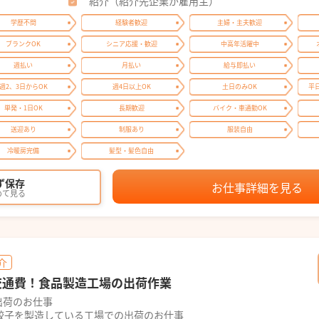
紹介（紹介先企業が雇用主）
学歴不問
経験者歓迎
主婦・主夫歓迎
ブランクOK
シニア応援・歓迎
中高年活躍中
週払い
月払い
給与即払い
週2、3日からOK
週4日以上OK
土日のみOK
平
単発・1日OK
長期歓迎
バイク・車通勤OK
送迎あり
制服あり
服装自由
冷暖房完備
髪型・髪色自由
ず保存
お仕事詳細を見る
めて見る
介
＋交通費！食品製造工場の出荷作業
出荷のお仕事
餃子を製造している工場での出荷のお仕事