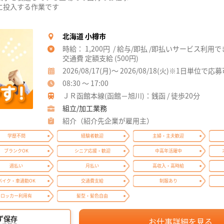
に投入する作業です
北海道 小樽市
時給： 1,200円 / 給与/即払 /即払いサービス利用
交通費 定額支給 (500円)
2026/08/17(月)～ 2026/08/18(火)※1日単位で応
08:30 ～ 17:00
ＪＲ函館本線(函館－旭川)：銭函 / 徒歩20分
組立/加工業務
紹介（紹介先企業が雇用主）
学歴不問
経験者歓迎
主婦・主夫歓迎
ブランクOK
シニア応援・歓迎
中高年活躍中
週払い
月払い
高収入・高時給
バイク・車通勤OK
交通費支給
制服あり
ロッカー利用有
髪型・髪色自由
ず保存
お仕事詳細を見る