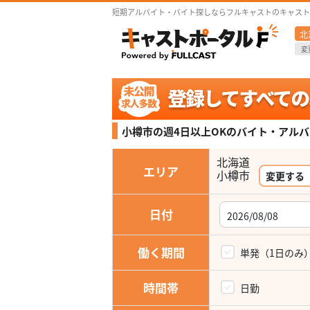
短期アルバイト・バイト探しならフルキャストのキャスト
北
変
小樽市の週4日以上OKの
バイト・アルバ
北海道
エリア
小樽市
変更する
日付
働く期間
単発（1日のみ
時間帯
日勤