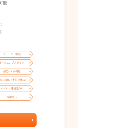
募可能
能
能
フリーター歓迎
オープニングスタッフ
高収入・高時給
日のみOK（土日祝休み）
バイク・車通勤OK
残業なし