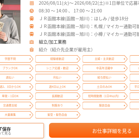
2026/08/11(火)～ 2026/08/22(土)※1日単位で応
08:30 ～ 14:00 、 17:00 ～ 21:00
ＪＲ函館本線(函館－旭川)：ほしみ / 徒歩18分
ＪＲ函館本線(函館－旭川)：札幌 / マイカー通勤可
ＪＲ函館本線(函館－旭川)：小樽 / マイカー通勤可
組立/加工業務
紹介（紹介先企業が雇用主）
学歴不問
経験者歓迎
主婦・主夫歓迎
ブランクOK
シニア応援・歓迎
中高年活躍中
週払い
月払い
給与即払い
週2、3日からOK
週4日以上OK
土日のみOK
平
単発・1日OK
長期歓迎
短時間勤務（1日4h以内）
交通費支給
制服あり
服装自由
大量募集
髪型・髪色自由
ず保存
お仕事詳細を見る
めて見る