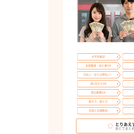
大学生歓迎
未経験者・初心者OK
日払い（または即払い）
週1日からOK
即日勤務OK
駅チカ・駅ナカ
友達と応募歓迎
とりあえ
あとでまと