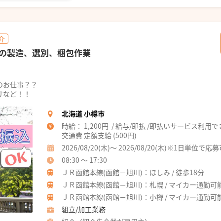
介
の製造、選別、梱包作業
のお仕事？？
けなど！！
北海道 小樽市
時給： 1,200円 / 給与/即払 /即払いサービス利用
交通費 定額支給 (500円)
2026/08/20(木)～ 2026/08/20(木)※1日単位で応
08:30 ～ 17:30
ＪＲ函館本線(函館－旭川)：ほしみ / 徒歩18分
ＪＲ函館本線(函館－旭川)：札幌 / マイカー通勤可
ＪＲ函館本線(函館－旭川)：小樽 / マイカー通勤可
組立/加工業務