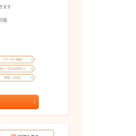
できます
募可能
フリーター歓迎
払い（または即払い）
単発・1日OK