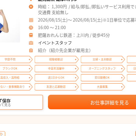
時給： 1,300円 / 給与/即払 /即払いサービス利用
交通費 支給無し
2026/08/15(土)～ 2026/08/15(土)※1日単位で応
16:00 ～ 21:00
肥薩おれんじ鉄道：上川内 / 徒歩45分
イベントスタッフ
紹介（紹介先企業が雇用主）
学歴不問
経験者歓迎
主婦・主夫歓迎
ブランクOK
中高年活躍中
オープニングスタッフ
日
高収入・高時給
週1日からOK
即日勤務OK
かない・食事補助あり
友達と応募歓迎
大量募集
ず保存
お仕事詳細を見る
めて見る
介