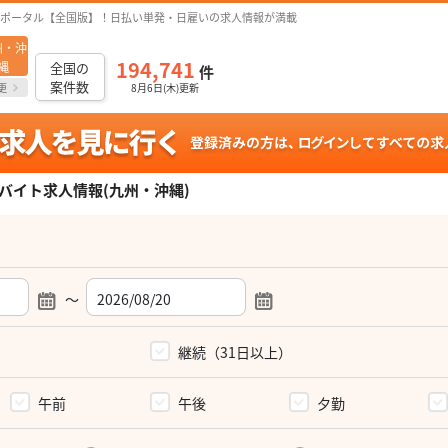
ポータル【全国版】！日払い単発・日雇いの求人情報が満載
州・沖
194,741
縄
全国の
件
案件数
更
8月6日(木)更新
バイト求人情報(九州・沖縄)
～
）
継続（31日以上）
午前
午後
夕勤