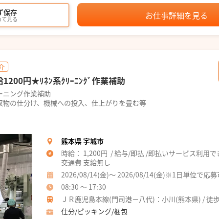
ず保存
お仕事詳細を見る
めて見る
介
00円★ﾘﾈﾝ系ｸﾘｰﾆﾝｸﾞ作業補助
ーニング作業補助
収物の仕分け、機械への投入、仕上がりを畳む等
熊本県 宇城市
時給： 1,200円 / 給与/即払 /即払いサービス利用
交通費 支給無し
2026/08/14(金)～ 2026/08/14(金)※1日単位で応
08:30 ～ 17:30
ＪＲ鹿児島本線(門司港－八代)：小川(熊本県) / 徒歩
仕分/ピッキング/梱包