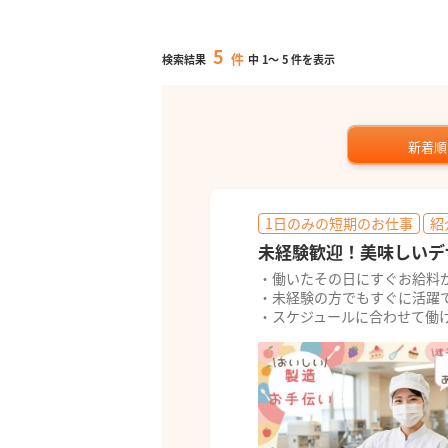
5
件
検索結果
中
1
～
5
件を表示
新着順
1日のみの短期のお仕事
紹
未経験歓迎！美味しいデ
・働いたその日にすぐお給料
・未経験の方でもすぐに活躍
・スケジュールに合わせて働