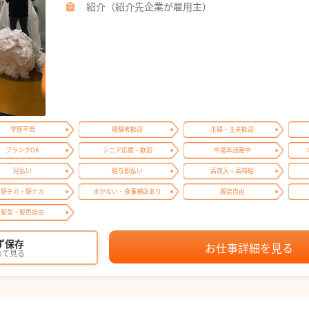
紹介（紹介先企業が雇用主）
学歴不問
経験者歓迎
主婦・主夫歓迎
ブランクOK
シニア応援・歓迎
中高年活躍中
月払い
給与即払い
高収入・高時給
駅チカ・駅ナカ
まかない・食事補助あり
服装自由
髪型・髪色自由
ず保存
お仕事詳細を見る
めて見る