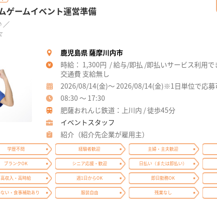
ムゲームイベント運営準備
♪／
☆
鹿児島県 薩摩川内市
時給： 1,300円 / 給与/即払 /即払いサービス利用
交通費 支給無し
2026/08/14(金)～ 2026/08/14(金)※1日単位で応
08:30 ～ 17:30
肥薩おれんじ鉄道：上川内 / 徒歩45分
イベントスタッフ
紹介（紹介先企業が雇用主）
学歴不問
経験者歓迎
主婦・主夫歓迎
ブランクOK
シニア応援・歓迎
日払い（または即払い）
高収入・高時給
週1日からOK
即日勤務OK
かない・食事補助あり
服装自由
残業なし