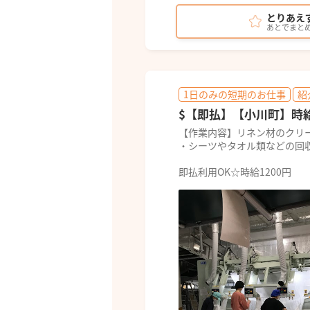
とりあえ
あとでまと
1日のみの短期のお仕事
紹
$【即払】【小川町】時給12
【作業内容】リネン材のクリ
・シーツやタオル類などの回
即払利用OK☆時給1200円