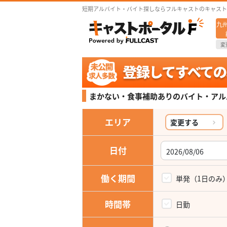
短期アルバイト・バイト探しならフルキャストのキャスト
九
変
まかない・食事補助ありの
バイト・アル
エリア
変更する
日付
働く期間
単発（1日のみ
時間帯
日勤