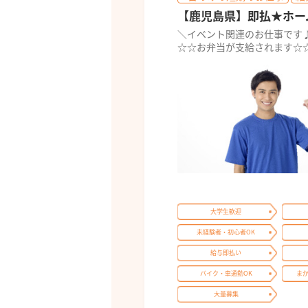
【鹿児島県】即払★ホー
＼イベント関連のお仕事です
☆☆お弁当が支給されます☆
大学生歓迎
未経験者・初心者OK
給与即払い
バイク・車通勤OK
ま
大量募集