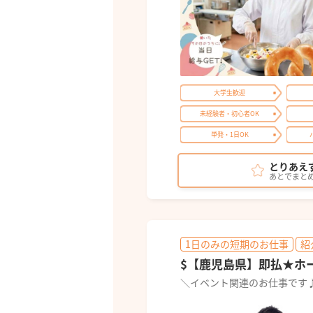
大学生歓迎
未経験者・初心者OK
単発・1日OK
とりあえ
あとでまと
1日のみの短期のお仕事
紹
$【鹿児島県】即払★ホ
＼イベント関連のお仕事です