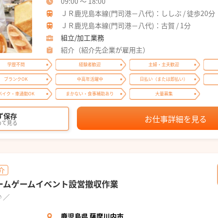
09:00 ～ 18:00
ＪＲ鹿児島本線(門司港－八代)：ししぶ / 徒歩20分
ＪＲ鹿児島本線(門司港－八代)：古賀 / 1分
組立/加工業務
紹介（紹介先企業が雇用主）
学歴不問
経験者歓迎
主婦・主夫歓迎
ブランクOK
中高年活躍中
日払い（または即払い）
バイク・車通勤OK
まかない・食事補助あり
大量募集
ず保存
お仕事詳細を見る
めて見る
介
ームゲームイベント設営撤収作業
♪／
鹿児島県 薩摩川内市