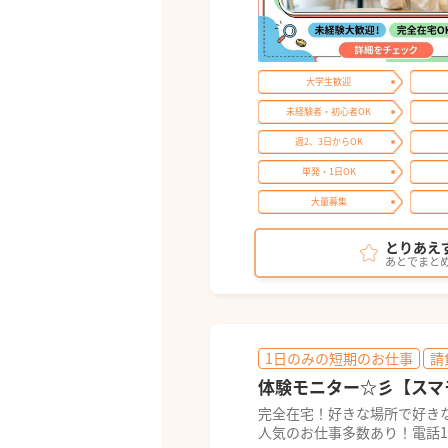
大学生歓迎
未経験者・初心者OK
週2、3日からOK
単発・1日OK
大量募集
とりあえ
あとでまと
1日のみの短期のお仕事
請
体験モニター☆彡【スマ
完全在宅！好きな場所で好き
人気のお仕事多数あり！電話