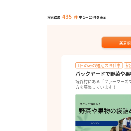
435
件
検索結果
中
1
～
20
件を表示
新着順
1日のみの短期のお仕事
紹
バックヤードで野菜や果
読谷村にある「ファーマーズ
方を募集しています！