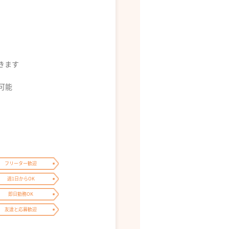
できます
募可能
フリーター歓迎
週1日からOK
即日勤務OK
友達と応募歓迎