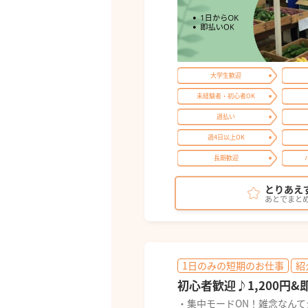
大学生歓迎
未経験者・初心者OK
週払い
週4日以上OK
長期歓迎
とりあえ
あとでまと
1日のみの短期のお仕事
紹
初心者歓迎♪1,200円&即払
・集中モードON！雑念なん