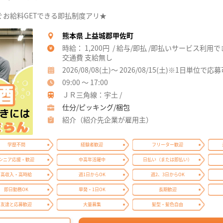
お給料GETできる即払制度アリ★
熊本県 上益城郡甲佐町
時給： 1,200円 / 給与/即払 /即払いサービス利用
交通費 支給無し
2026/08/08(土)～ 2026/08/15(土)※1日単位で応
09:00 ～ 17:00
ＪＲ三角線：宇土 /
仕分/ピッキング/梱包
紹介（紹介先企業が雇用主）
学歴不問
経験者歓迎
フリーター歓迎
シニア応援・歓迎
中高年活躍中
日払い（または即払い）
高収入・高時給
週1日からOK
週2、3日からOK
即日勤務OK
単発・1日OK
長期歓迎
友達と応募歓迎
大量募集
髪型・髪色自由