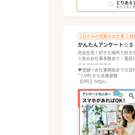
とりあえ
あとでまと
1日のみの短期のお仕事
請
かんたんアンケート☆彡
完全在宅！好きな場所で好き
人気のお仕事多数あり！電話
＝＝＝＝＝＝＝＝
▼登録～お仕事開始までの流
"①URLから会員登録
【URL】https:...