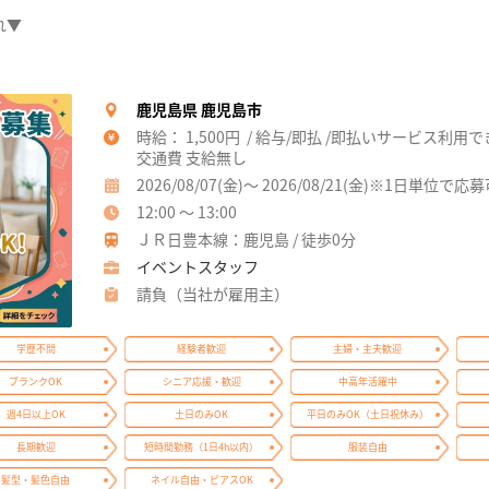
れ▼
鹿児島県 鹿児島市
時給： 1,500円 / 給与/即払 /即払いサービス利用
交通費 支給無し
2026/08/07(金)～ 2026/08/21(金)※1日単位で応
12:00 ～ 13:00
ＪＲ日豊本線：鹿児島 / 徒歩0分
イベントスタッフ
請負（当社が雇用主）
学歴不問
経験者歓迎
主婦・主夫歓迎
ブランクOK
シニア応援・歓迎
中高年活躍中
週4日以上OK
土日のみOK
平日のみOK（土日祝休み）
長期歓迎
短時間勤務（1日4h以内）
服装自由
髪型・髪色自由
ネイル自由・ピアスOK