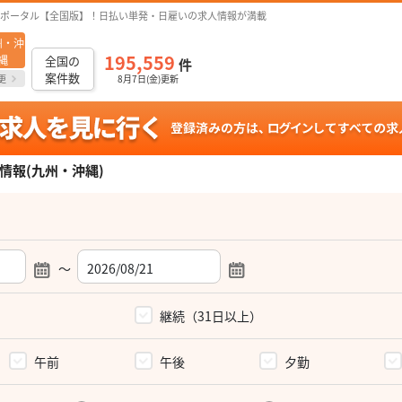
ポータル【全国版】！日払い単発・日雇いの求人情報が満載
州・沖
195,559
縄
全国の
件
案件数
更
8月7日(金)更新
情報(九州・沖縄)
～
）
継続（31日以上）
午前
午後
夕勤