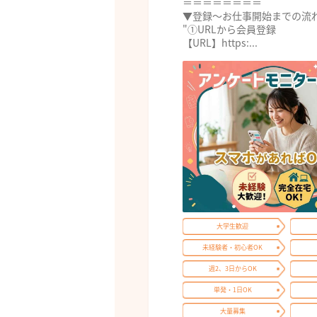
＝＝＝＝＝＝＝＝
▼登録～お仕事開始までの流
"①URLから会員登録
【URL】https:...
大学生歓迎
未経験者・初心者OK
週2、3日からOK
単発・1日OK
大量募集