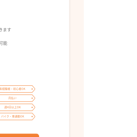
できます
募可能
未経験者・初心者OK
月払い
週4日以上OK
バイク・車通勤OK