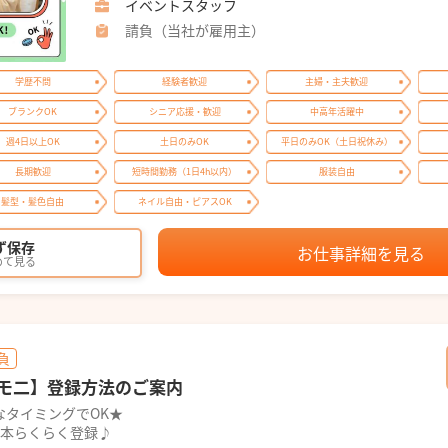
イベントスタッフ
請負（当社が雇用主）
学歴不問
経験者歓迎
主婦・主夫歓迎
ブランクOK
シニア応援・歓迎
中高年活躍中
週4日以上OK
土日のみOK
平日のみOK（土日祝休み）
長期歓迎
短時間勤務（1日4h以内）
服装自由
髪型・髪色自由
ネイル自由・ピアスOK
ず保存
お仕事詳細を見る
めて見る
負
モ二】登録方法のご案内
なタイミングでOK★
1本らくらく登録♪