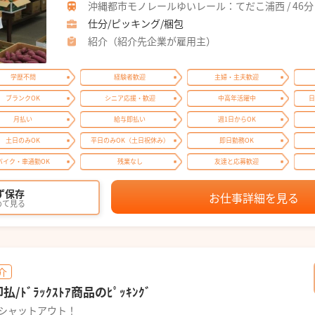
沖縄都市モノレールゆいレール：てだこ浦西 / 46分
仕分/ピッキング/梱包
紹介（紹介先企業が雇用主）
学歴不問
経験者歓迎
主婦・主夫歓迎
ブランクOK
シニア応援・歓迎
中高年活躍中
日
月払い
給与即払い
週1日からOK
土日のみOK
平日のみOK（土日祝休み）
即日勤務OK
バイク・車通勤OK
残業なし
友達と応募歓迎
ず保存
お仕事詳細を見る
めて見る
介
/ﾄﾞﾗｯｸｽﾄｱ商品のﾋﾟｯｷﾝｸﾞ
てシャットアウト！