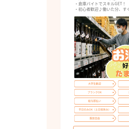
・倉庫バイトでスキルGET！
・初心者歓迎♪働いた分、すぐ
大学生歓迎
ブランクOK
給与即払い
平日のみOK（土日祝休み）
服装自由