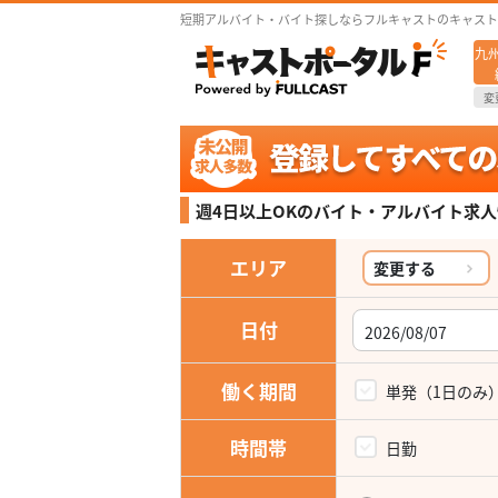
短期アルバイト・バイト探しならフルキャストのキャスト
九
変
週4日以上OKの
バイト・アルバイト求人
エリア
変更する
日付
働く期間
単発（1日のみ
時間帯
日勤