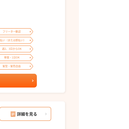
フリーター歓迎
払い（または即払い）
週2、3日からOK
単発・1日OK
髪型・髪色自由
詳細を見る