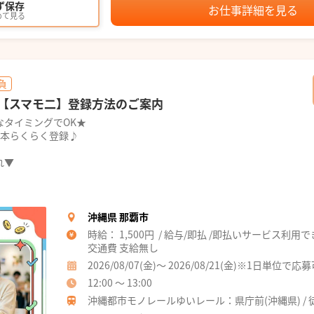
ず保存
お仕事詳細を見る
めて見る
負
【スマモ二】登録方法のご案内
なタイミングでOK★
1本らくらく登録♪
れ▼
沖縄県 那覇市
時給： 1,500円 / 給与/即払 /即払いサービス利用
交通費 支給無し
2026/08/07(金)～ 2026/08/21(金)※1日単位で応
12:00 ～ 13:00
沖縄都市モノレールゆいレール：県庁前(沖縄県) / 