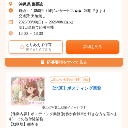
沖縄県 那覇市
時給： 1,050円 / 即払いサービス�� 利用できます
交通費 支給無し
2026/08/09(日) ～ 2026/08/11(火)
※1日単位で応募可能
13:00 ～ 18:00
とりあえず保存
詳細を見る
後でまとめてみる
応募要項をすべて見る
1日のみの短期のお仕事
紹介
【北区】ポスティング業務
※この写真は就業イメージです
【作業内容】ポスティング業務(徒歩か自転車か好きな方を選べま
す)・その他付随業務
【勤務地】熊本市...