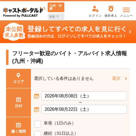
九州・沖
縄
ログイン
保存求人
メニュー
変更
フリーター歓迎の
バイト・アルバイト求人情報
(九州・沖縄)
選択している条件はありません
選択
エリア
〜
日付
単発（1日のみ）
働く期間
継続（31日以上）