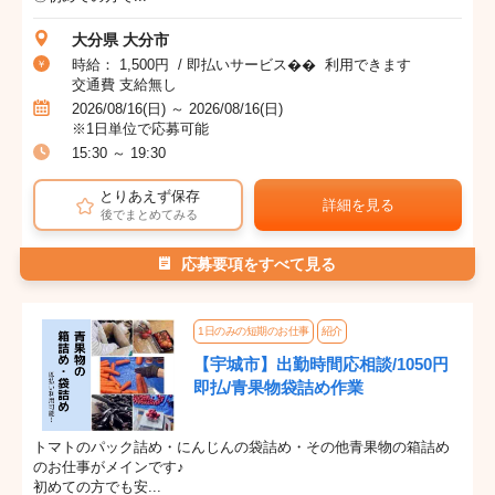
大分県 大分市
時給： 1,500円 / 即払いサービス�� 利用できます
交通費 支給無し
2026/08/16(日) ～ 2026/08/16(日)
※1日単位で応募可能
15:30 ～ 19:30
とりあえず保存
詳細を見る
後でまとめてみる
応募要項をすべて見る
1日のみの短期のお仕事
紹介
【宇城市】出勤時間応相談/1050円
即払/青果物袋詰め作業
トマトのパック詰め・にんじんの袋詰め・その他青果物の箱詰め
のお仕事がメインです♪
初めての方でも安...