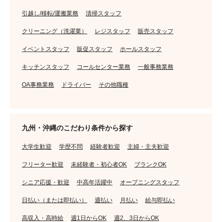
引越し/移転/運搬業務
清掃スタッフ
クリーニング（洗濯業）
レジスタッフ
販売スタッフ
イベントスタッフ
販促スタッフ
ホールスタッフ
キッチンスタッフ
コールセンター業務
一般事務業務
OA事務業務
ドライバー
その他職種
九州・沖縄のこだわり条件から探す
大学生歓迎
学歴不問
経験者歓迎
主婦・主夫歓迎
フリーター歓迎
未経験者・初心者OK
ブランクOK
シニア応援・歓迎
中高年活躍中
オープニングスタッフ
日払い（または即払い）
週払い
月払い
給与即払い
高収入・高時給
週1日からOK
週2、3日からOK