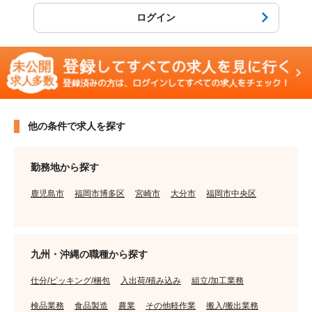
ログイン
他の条件で求人を探す
勤務地から探す
鹿児島市
福岡市博多区
宮崎市
大分市
福岡市中央区
九州・沖縄の職種から探す
仕分/ピッキング/梱包
入出荷/積み込み
組立/加工業務
検品業務
食品製造
農業
その他軽作業
搬入/搬出業務