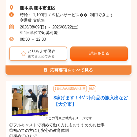
熊本県 熊本市北区
時給： 1,100円 / 即払いサービス�� 利用できます
交通費 支給無し
2026/08/09(日) ～ 2026/08/22(土)
※1日単位で応募可能
08:30 ～ 12:30
とりあえず保存
詳細を見る
後でまとめてみる
応募要項をすべて見る
1日のみの短期のお仕事
紹介
$稼げます！ｲﾍﾞﾝﾄ商品の搬入出など
【大分市】
※この写真は就業イメージです
◎フルキャストで初めて働く方にもおすすめのお仕事
◎初めての方にも安心の教育体制
◎初めての方で...