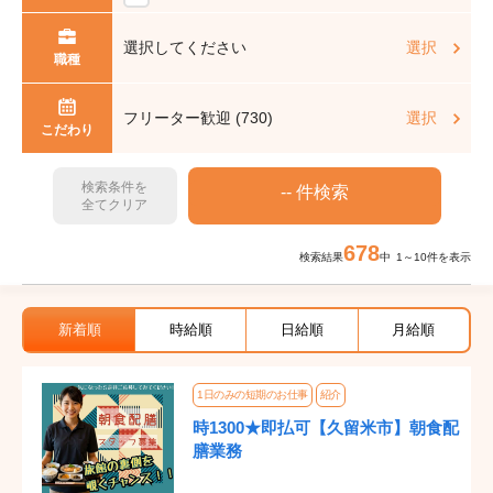
選択してください
選択
職種
フリーター歓迎 (730)
選択
こだわり
検索条件を
全てクリア
678
検索結果
中 1～10件を表示
新着順
時給順
日給順
月給順
1日のみの短期のお仕事
紹介
時1300★即払可【久留米市】朝食配
膳業務