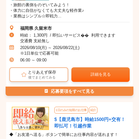
・旅館の裏側をのぞいてみよう！
・体力に自信がなくても大丈夫な軽作業♪
・業務はシンプル☆即戦力...
福岡県 久留米市
時給： 1,300円 / 即払いサービス�� 利用できます
交通費 支給無し
2026/08/10(月) ～ 2026/08/22(土)
※1日単位で応募可能
06:00 ～ 09:00
とりあえず保存
詳細を見る
後でまとめてみる
応募要項をすべて見る
1日のみの短期のお仕事
紹介
$【鹿児島市】時給1500円+交有！
即払可！引越作業
◆「お友達へ送る」ボタンで簡単にお仕事内容が送れます！