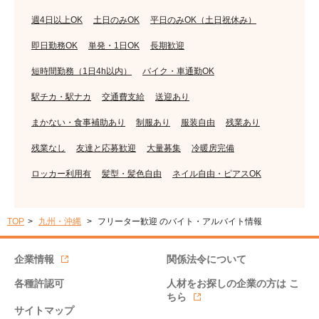
週4日以上OK
土日のみOK
平日のみOK（土日祝休み）
即日勤務OK
単発・1日OK
長期歓迎
短時間勤務（1日4h以内）
バイク・車通勤OK
駅チカ・駅ナカ
交通費支給
送迎あり
まかない・食事補助あり
制服あり
服装自由
残業あり
残業なし
友達と応募歓迎
大量募集
冷暖房完備
ロッカー利用有
髪型・髪色自由
ネイル自由・ピアスOK
TOP
九州・沖縄
フリーター歓迎 のバイト・アルバイト情報
企業情報
関係法令について
各種許認可
人材をお探しの企業の方は
こ
ちら
サイトマップ