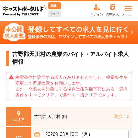
近畿
変更
ログイン
保存求人
メニュー
吉野郡天川村の農業の
バイト・アルバイト求人
情報
検索条件に該当する求人がありませんでした。検索条件を
変更して再度検索をお願いします。
また、全求人を対象にする場合は条件欄下部にある「選択
条件をすべてクリア」で条件を一括クリアできます。
吉野郡天川村 (0)
選択
エリア