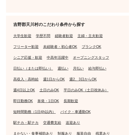
吉野郡天川村のこだわり条件から探す
大学生歓迎
学歴不問
経験者歓迎
主婦・主夫歓迎
フリーター歓迎
未経験者・初心者OK
ブランクOK
シニア応援・歓迎
中高年活躍中
オープニングスタッフ
日払い（または即払い）
週払い
月払い
給与即払い
高収入・高時給
週1日からOK
週2、3日からOK
週4日以上OK
土日のみOK
平日のみOK（土日祝休み）
即日勤務OK
単発・1日OK
長期歓迎
短時間勤務（1日4h以内）
バイク・車通勤OK
駅チカ・駅ナカ
交通費支給
送迎あり
まかない・食事補助あり
制服あり
服装自由
残業あり