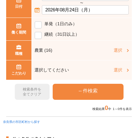
〜
日付
単発（1日のみ）
働く期間
継続（31日以上）
農業 (16)
選択
職種
選択してください
選択
こだわり
検索条件を
全てクリア
0
検索結果
中 1～0件を表示
奈良県の市区町村から探す