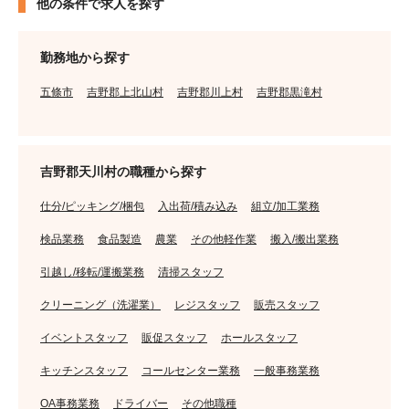
他の条件で求人を探す
勤務地から探す
五條市
吉野郡上北山村
吉野郡川上村
吉野郡黒滝村
吉野郡天川村の職種から探す
仕分/ピッキング/梱包
入出荷/積み込み
組立/加工業務
検品業務
食品製造
農業
その他軽作業
搬入/搬出業務
引越し/移転/運搬業務
清掃スタッフ
クリーニング（洗濯業）
レジスタッフ
販売スタッフ
イベントスタッフ
販促スタッフ
ホールスタッフ
キッチンスタッフ
コールセンター業務
一般事務業務
OA事務業務
ドライバー
その他職種