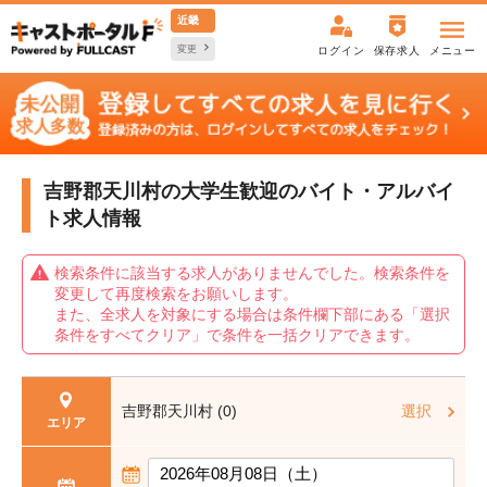
近畿
変更
ログイン
保存求人
メニュー
吉野郡天川村の大学生歓迎の
バイト・アルバイ
ト求人情報
検索条件に該当する求人がありませんでした。検索条件を
変更して再度検索をお願いします。
また、全求人を対象にする場合は条件欄下部にある「選択
条件をすべてクリア」で条件を一括クリアできます。
吉野郡天川村 (0)
選択
エリア