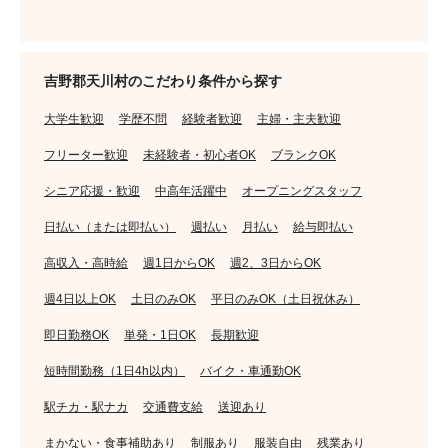
吉野郡天川村のこだわり条件から探す
大学生歓迎
学歴不問
経験者歓迎
主婦・主夫歓迎
フリーター歓迎
未経験者・初心者OK
ブランクOK
シニア応援・歓迎
中高年活躍中
オープニングスタッフ
日払い（または即払い）
週払い
月払い
給与即払い
高収入・高時給
週1日からOK
週2、3日からOK
週4日以上OK
土日のみOK
平日のみOK（土日祝休み）
即日勤務OK
単発・1日OK
長期歓迎
短時間勤務（1日4h以内）
バイク・車通勤OK
駅チカ・駅ナカ
交通費支給
送迎あり
まかない・食事補助あり
制服あり
服装自由
残業あり