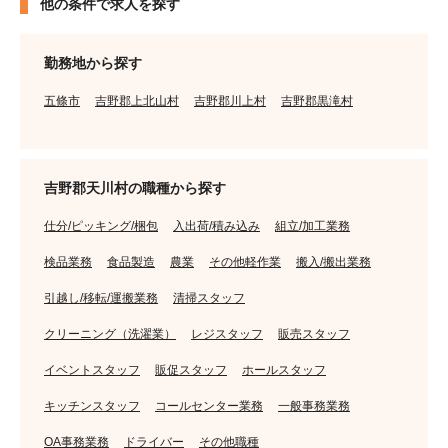
他の条件で求人を探す
勤務地から探す
五條市
吉野郡上北山村
吉野郡川上村
吉野郡黒滝村
吉野郡天川村の職種から探す
仕分/ピッキング/梱包
入出荷/積み込み
組立/加工業務
検品業務
食品製造
農業
その他軽作業
搬入/搬出業務
引越し/移転/運搬業務
清掃スタッフ
クリーニング（洗濯業）
レジスタッフ
販売スタッフ
イベントスタッフ
販促スタッフ
ホールスタッフ
キッチンスタッフ
コールセンター業務
一般事務業務
OA事務業務
ドライバー
その他職種