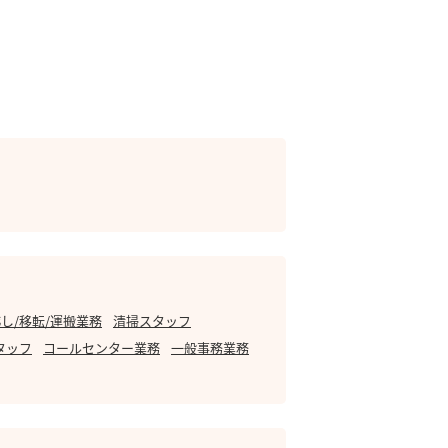
し/移転/運搬業務
清掃スタッフ
タッフ
コールセンター業務
一般事務業務