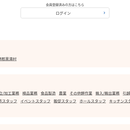
会員登録済みの方はこちら
ログイン
野郡黒滝村
立/加工業務
検品業務
食品製造
農業
その他軽作業
搬入/搬出業務
引越
売スタッフ
イベントスタッフ
販促スタッフ
ホールスタッフ
キッチンス