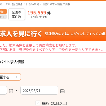
ポータル【全国版】！日払い単発・日雇いの求人情報が満載
195,559
近畿
全国の
件
案件数
更
8月7日(金)更新
した。検索条件を変更して再度検索をお願いします。
下部にある「選択条件をすべてクリア」で条件を一括クリアできます。
バイト求人情報
更する
～
）
継続（31日以上）