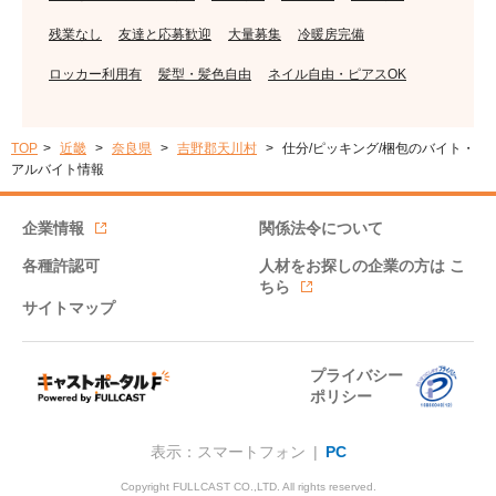
残業なし
友達と応募歓迎
大量募集
冷暖房完備
ロッカー利用有
髪型・髪色自由
ネイル自由・ピアスOK
TOP
近畿
奈良県
吉野郡天川村
仕分/ピッキング/梱包のバイト・
アルバイト情報
企業情報
関係法令について
各種許認可
人材をお探しの企業の方は
こ
ちら
サイトマップ
プライバシー
ポリシー
表示：スマートフォン |
PC
Copyright FULLCAST CO.,LTD. All rights reserved.