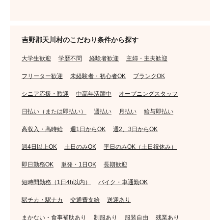
吉野郡天川村のこだわり条件から探す
大学生歓迎
学歴不問
経験者歓迎
主婦・主夫歓迎
フリーター歓迎
未経験者・初心者OK
ブランクOK
シニア応援・歓迎
中高年活躍中
オープニングスタッフ
日払い（または即払い）
週払い
月払い
給与即払い
高収入・高時給
週1日からOK
週2、3日からOK
週4日以上OK
土日のみOK
平日のみOK（土日祝休み）
即日勤務OK
単発・1日OK
長期歓迎
短時間勤務（1日4h以内）
バイク・車通勤OK
駅チカ・駅ナカ
交通費支給
送迎あり
まかない・食事補助あり
制服あり
服装自由
残業あり