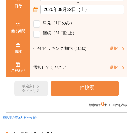
〜
日付
単発（1日のみ）
働く期間
継続（31日以上）
仕分/ピッキング/梱包 (1030)
選択
職種
選択してください
選択
こだわり
検索条件を
全てクリア
0
検索結果
中 1～0件を表示
奈良県の市区町村から探す