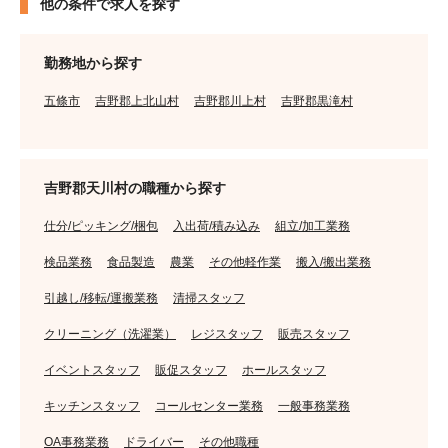
他の条件で求人を探す
勤務地から探す
五條市
吉野郡上北山村
吉野郡川上村
吉野郡黒滝村
吉野郡天川村の職種から探す
仕分/ピッキング/梱包
入出荷/積み込み
組立/加工業務
検品業務
食品製造
農業
その他軽作業
搬入/搬出業務
引越し/移転/運搬業務
清掃スタッフ
クリーニング（洗濯業）
レジスタッフ
販売スタッフ
イベントスタッフ
販促スタッフ
ホールスタッフ
キッチンスタッフ
コールセンター業務
一般事務業務
OA事務業務
ドライバー
その他職種