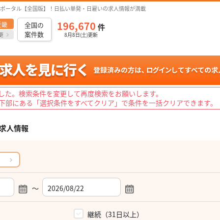
ポータル【全国版】！日払い単発・日雇いの求人情報が満載
196,670
近畿
全国の
件
案件数
更
8月8日(土)更新
した。検索条件を変更して再度検索をお願いします。
下部にある「選択条件をすべてクリア」で条件を一括クリアできます。
求人情報
～
）
継続（31日以上）