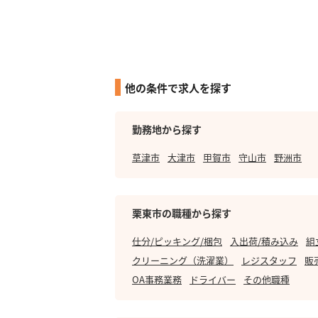
他の条件で求人を探す
勤務地から探す
草津市
大津市
甲賀市
守山市
野洲市
栗東市の職種から探す
仕分/ピッキング/梱包
入出荷/積み込み
組
クリーニング（洗濯業）
レジスタッフ
販
OA事務業務
ドライバー
その他職種