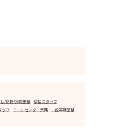
し/移転/運搬業務
清掃スタッフ
タッフ
コールセンター業務
一般事務業務