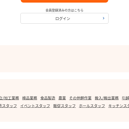
会員登録済みの方はこちら
ログイン
立/加工業務
検品業務
食品製造
農業
その他軽作業
搬入/搬出業務
引越
売スタッフ
イベントスタッフ
販促スタッフ
ホールスタッフ
キッチンス