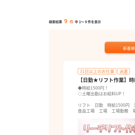
9
件
検索結果
中
1
～
9
件を表示
新着順
31日以上のお仕事
派遣
【日勤★リフト作業】時
◆時給1500円！
◇土曜出勤はお給料UP！
リフト 日勤 時給1500円
食品工場 工場 工場勤務 