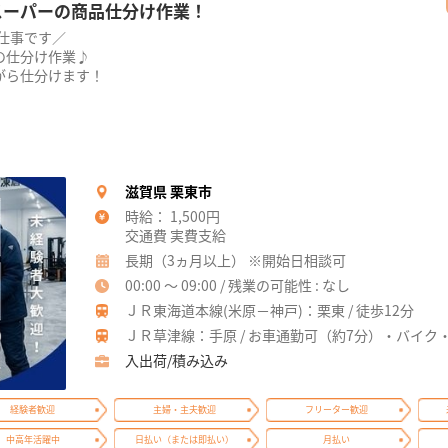
★スーパーの商品仕分け作業！
お仕事です／
の仕分け作業♪
がら仕分けます！
！
滋賀県 栗東市
時給： 1,500円
交通費 実費支給
長期（3ヵ月以上） ※開始日相談可
00:00 ～ 09:00 / 残業の可能性 : なし
ＪＲ東海道本線(米原－神戸)：栗東 / 徒歩12分
ＪＲ草津線：手原 / お車通勤可（約7分）・バイク
入出荷/積み込み
経験者歓迎
主婦・主夫歓迎
フリーター歓迎
中高年活躍中
日払い（または即払い）
月払い