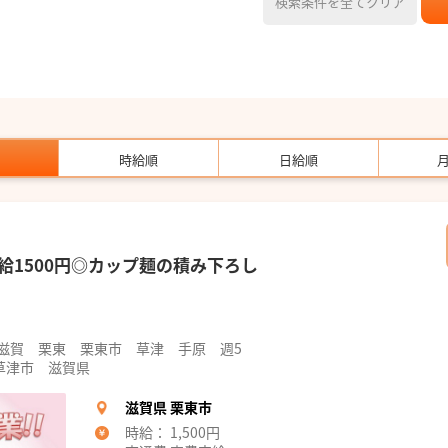
検索条件を全てクリア
時給順
日給順
給1500円◎カップ麺の積み下ろし
 滋賀 栗東 栗東市 草津 手原 週5
草津市 滋賀県
滋賀県 栗東市
時給： 1,500円