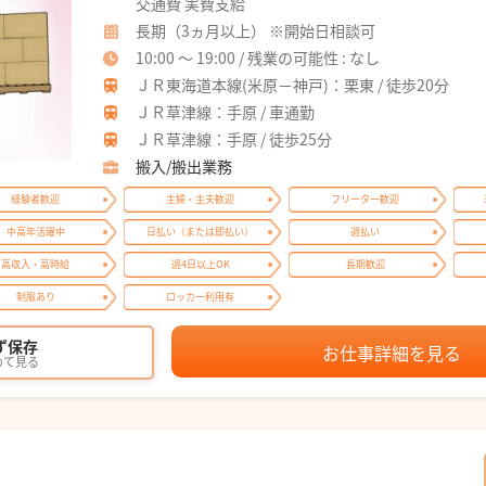
交通費 実費支給
長期（3ヵ月以上） ※開始日相談可
10:00 ～ 19:00 / 残業の可能性 : なし
ＪＲ東海道本線(米原－神戸)：栗東 / 徒歩20分
ＪＲ草津線：手原 / 車通勤
ＪＲ草津線：手原 / 徒歩25分
搬入/搬出業務
経験者歓迎
主婦・主夫歓迎
フリーター歓迎
中高年活躍中
日払い（または即払い）
週払い
高収入・高時給
週4日以上OK
長期歓迎
制服あり
ロッカー利用有
ず保存
お仕事詳細を見る
めて見る