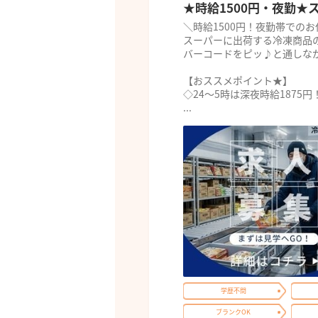
★時給1500円・夜勤
＼時給1500円！夜勤帯での
スーパーに出荷する冷凍商品
バーコードをピッ♪と通しな
【おススメポイント★】
◇24～5時は深夜時給1875円
...
学歴不問
ブランクOK