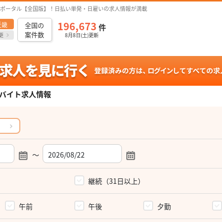
ポータル【全国版】！日払い単発・日雇いの求人情報が満載
196,673
近畿
全国の
件
案件数
更
8月8日(土)更新
バイト求人情報
～
）
継続（31日以上）
午前
午後
夕勤