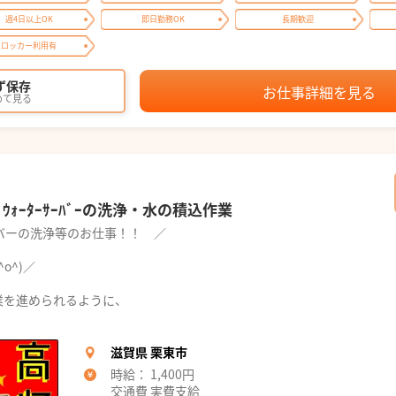
週4日以上OK
即日勤務OK
長期歓迎
ロッカー利用有
ず保存
お仕事詳細を見る
めて見る
ｳｫｰﾀｰｻｰﾊﾞｰの洗浄・水の積込作業
バーの洗浄等のお仕事！！ ／
o^)／
業を進められるように、
滋賀県 栗東市
時給： 1,400円
交通費 実費支給