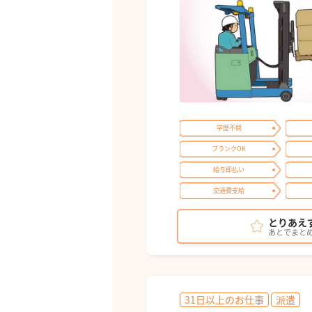
学歴不問
ブランクOK
給与即払い
交通費支給
とりあえ
あとでまと
31日以上のお仕事
派遣