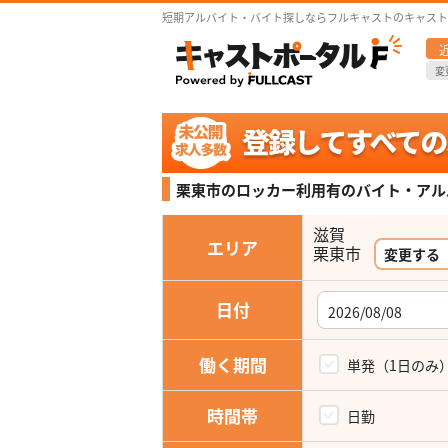
短期アルバイト・バイト探しならフルキャストのキャスト
変
栗東市のロッカー利用有の
バイト・アル
滋賀
エリア
栗東市
変更する
日付
働く期間
単発（1日のみ
時間帯
日勤