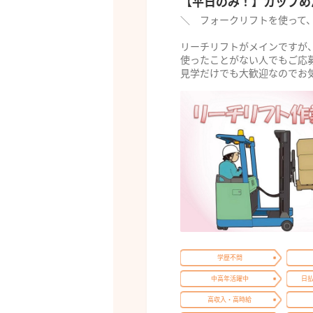
【平日のみ！】カップめ
＼ フォークリフトを使って
リーチリフトがメインですが
使ったことがない人でもご応
見学だけでも大歓迎なのでお気軽
学歴不問
中高年活躍中
日
高収入・高時給