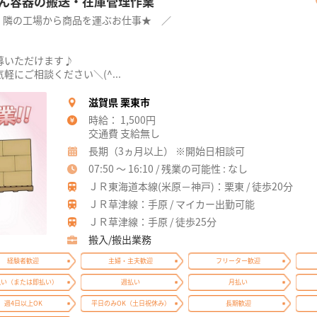
ん容器の搬送・在庫管理作業
、隣の工場から商品を運ぶお仕事★ ／
、
募いただけます♪
にご相談ください＼(^...
滋賀県 栗東市
時給： 1,500円
交通費 支給無し
長期（3ヵ月以上） ※開始日相談可
07:50 ～ 16:10 / 残業の可能性 : なし
ＪＲ東海道本線(米原－神戸)：栗東 / 徒歩20分
ＪＲ草津線：手原 / マイカー出勤可能
ＪＲ草津線：手原 / 徒歩25分
搬入/搬出業務
経験者歓迎
主婦・主夫歓迎
フリーター歓迎
払い（または即払い）
週払い
月払い
週4日以上OK
平日のみOK（土日祝休み）
長期歓迎