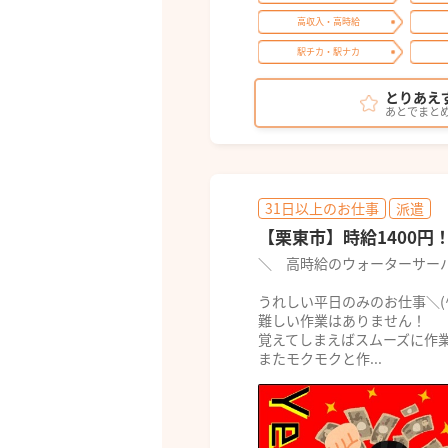
高収入・高時給
駅チカ・駅ナカ
とりあえ
あとでまと
31日以上のお仕事
派遣
【栗東市】時給1400円！
＼ 高時給のウォーターサー
うれしい平日のみのお仕事＼(^
難しい作業はありません！
覚えてしまえばスムーズに作
またモクモクと作...