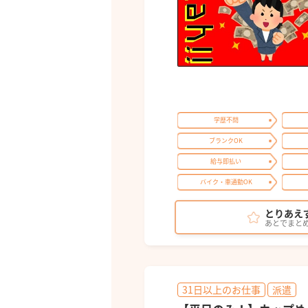
学歴不問
ブランクOK
給与即払い
バイク・車通勤OK
とりあえ
あとでまと
31日以上のお仕事
派遣