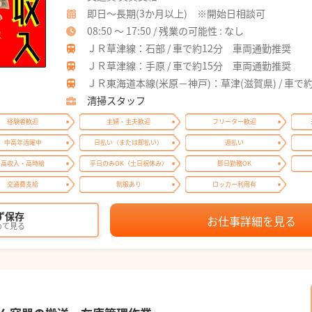
即日～長期(3か月以上) ※開始日相談可
08:50 ～ 17:50 / 残業の可能性 : なし
ＪＲ草津線：石部 / 車で約12分 車両通勤推奨
ＪＲ草津線：手原 / 車で約15分 車両通勤推奨
ＪＲ東海道本線(米原－神戸)：草津(滋賀県) / 車で
清掃スタッフ
経験者歓迎
主婦・主夫歓迎
フリーター歓迎
中高年活躍中
日払い（または即払い）
週払い
高収入・高時給
平日のみOK（土日祝休み）
即日勤務OK
交通費支給
制服あり
ロッカー利用有
ず保存
お仕事詳細を見る
めて見る