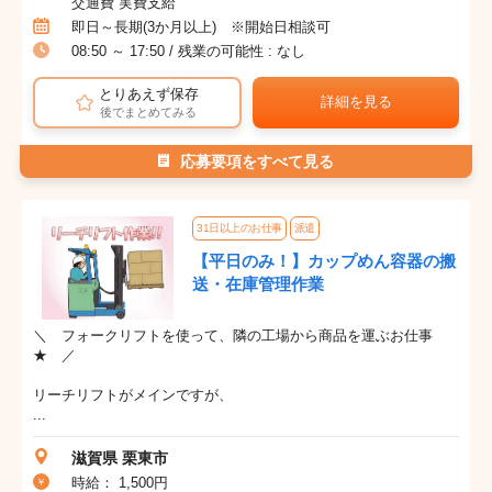
交通費 実費支給
即日～長期(3か月以上) ※開始日相談可
08:50 ～ 17:50 / 残業の可能性 : なし
とりあえず保存
詳細を見る
後でまとめてみる
応募要項をすべて見る
31日以上のお仕事
派遣
【平日のみ！】カップめん容器の搬
送・在庫管理作業
＼ フォークリフトを使って、隣の工場から商品を運ぶお仕事
★ ／
リーチリフトがメインですが、
...
滋賀県 栗東市
時給： 1,500円