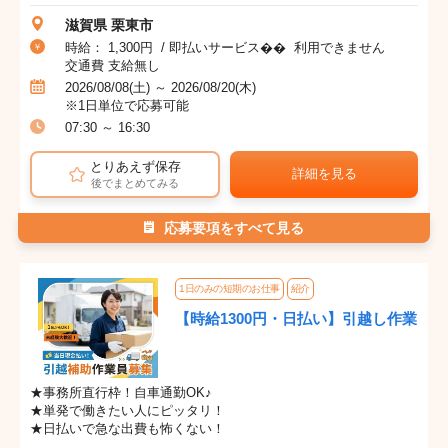
滋賀県 栗東市
時給： 1,300円 / 即払いサービス�� 利用できません
交通費 支給無し
2026/08/08(土) ～ 2026/08/20(木)
※1日単位で応募可能
07:30 ～ 16:30
とりあえず保存
詳細を見る
後でまとめてみる
応募要項をすべて見る
1日のみの短期のお仕事
紹介
【時給1300円・日払い】引越し作業
★事務所直行枠！自車通勤OK♪
★単発で働きたい人にピッタリ！
★日払いで急な出費も怖くない！