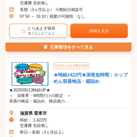
交通費 支給無し
長期（3ヵ月以上） ※開始日相談可
07:50 ～ 16:10 / 残業の可能性 : なし
とりあえず保存
詳細を見る
後でまとめてみる
応募要項をすべて見る
31日以上のお仕事
派遣
★時給1422円★深夜短時間：カップ
めん容器検品・箱詰め
★2025/05/13時給UP★
＜ 深夜帯・4時間だけの限定 ＞
容器の検品・箱詰め、検品後の...
滋賀県 栗東市
時給： 1,422円
交通費 支給無し
即日～長期（3ヵ月以上）