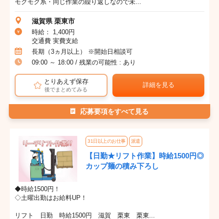
モクモク系・同じ作業の繰り返しなので未...
滋賀県 栗東市
時給： 1,400円
交通費 実費支給
長期（3ヵ月以上） ※開始日相談可
09:00 ～ 18:00 / 残業の可能性 : あり
とりあえず保存
詳細を見る
後でまとめてみる
応募要項をすべて見る
31日以上のお仕事
派遣
【日勤★リフト作業】時給1500円◎
カップ麺の積み下ろし
◆時給1500円！
◇土曜出勤はお給料UP！
リフト 日勤 時給1500円 滋賀 栗東 栗東...