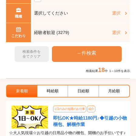
選択してください
選択
職種
経験者歓迎 (3279)
選択
こだわり
検索条件を
全てクリア
18
検索結果
中 1～10件を表示
新着順
時給順
日給順
月給順
1日のみの短期のお仕事
紹介
即払OK★時給1180円♪◆引越の小物
梱包、解梱作業
☆大人気現場☆お引越の日用品小物の梱包、開梱のお手伝いです♪