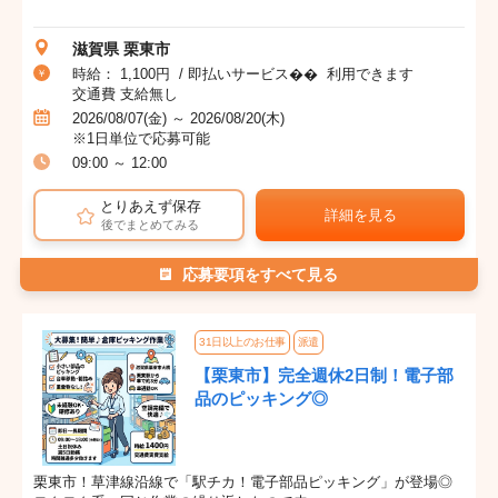
滋賀県 栗東市
時給： 1,100円 / 即払いサービス�� 利用できます
交通費 支給無し
2026/08/07(金) ～ 2026/08/20(木)
※1日単位で応募可能
09:00 ～ 12:00
とりあえず保存
詳細を見る
後でまとめてみる
応募要項をすべて見る
31日以上のお仕事
派遣
【栗東市】完全週休2日制！電子部
品のピッキング◎
栗東市！草津線沿線で「駅チカ！電子部品ピッキング」が登場◎