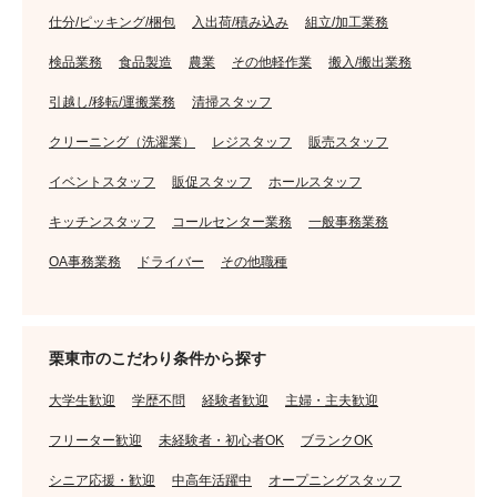
仕分/ピッキング/梱包
入出荷/積み込み
組立/加工業務
検品業務
食品製造
農業
その他軽作業
搬入/搬出業務
引越し/移転/運搬業務
清掃スタッフ
クリーニング（洗濯業）
レジスタッフ
販売スタッフ
イベントスタッフ
販促スタッフ
ホールスタッフ
キッチンスタッフ
コールセンター業務
一般事務業務
OA事務業務
ドライバー
その他職種
栗東市のこだわり条件から探す
大学生歓迎
学歴不問
経験者歓迎
主婦・主夫歓迎
フリーター歓迎
未経験者・初心者OK
ブランクOK
シニア応援・歓迎
中高年活躍中
オープニングスタッフ