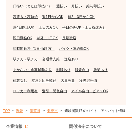
日払い（または即払い）
週払い
月払い
給与即払い
高収入・高時給
週1日からOK
週2、3日からOK
週4日以上OK
土日のみOK
平日のみOK（土日祝休み）
即日勤務OK
単発・1日OK
長期歓迎
短時間勤務（1日4h以内）
バイク・車通勤OK
駅チカ・駅ナカ
交通費支給
送迎あり
まかない・食事補助あり
制服あり
服装自由
残業あり
残業なし
友達と応募歓迎
大量募集
冷暖房完備
ロッカー利用有
髪型・髪色自由
ネイル自由・ピアスOK
TOP
近畿
滋賀県
栗東市
経験者歓迎 のバイト・アルバイト情報
企業情報
関係法令について