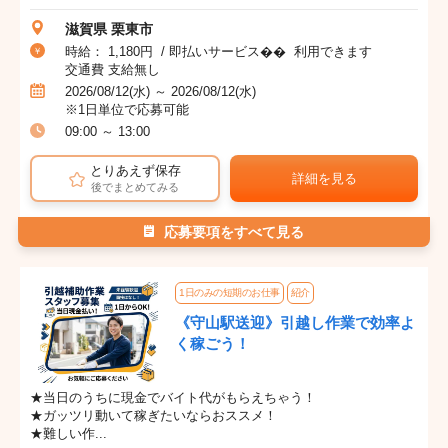
滋賀県 栗東市
時給： 1,180円 / 即払いサービス�� 利用できます
交通費 支給無し
2026/08/12(水) ～ 2026/08/12(水)
※1日単位で応募可能
09:00 ～ 13:00
とりあえず保存
詳細を見る
後でまとめてみる
応募要項をすべて見る
1日のみの短期のお仕事
紹介
《守山駅送迎》引越し作業で効率よ
く稼ごう！
★当日のうちに現金でバイト代がもらえちゃう！
★ガッツリ動いて稼ぎたいならおススメ！
★難しい作...