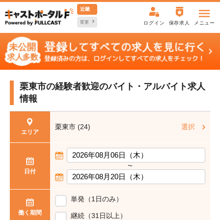
近畿
変更
ログイン
保存求人
メニュー
栗東市の経験者歓迎の
バイト・アルバイト求人
情報
栗東市 (24)
選択
エリア
〜
日付
単発（1日のみ）
働く期間
継続（31日以上）