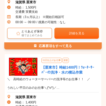
滋賀県 栗東市
時給： 1,500円
交通費 実費支給
長期（3ヵ月以上） ※開始日相談可
00:00 ～ 09:00 / 残業の可能性 : なし
とりあえず保存
詳細を見る
後でまとめてみる
応募要項をすべて見る
31日以上のお仕事
派遣
【栗東市】時給1400円！ｳｫｰﾀｰｻｰ
ﾊﾞｰの洗浄・水の積込作業
＼ 高時給のウォーターサーバーの洗浄等のお仕事！！ ／
うれしい平日のみのお仕事＼(^o^)／...
滋賀県 栗東市
時給： 1,400円