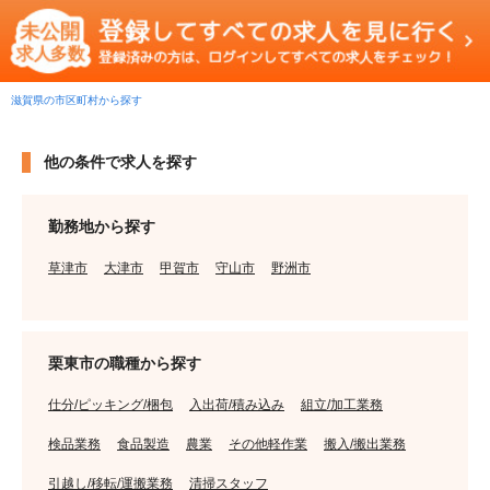
滋賀県の市区町村から探す
他の条件で求人を探す
勤務地から探す
草津市
大津市
甲賀市
守山市
野洲市
栗東市の職種から探す
仕分/ピッキング/梱包
入出荷/積み込み
組立/加工業務
検品業務
食品製造
農業
その他軽作業
搬入/搬出業務
引越し/移転/運搬業務
清掃スタッフ