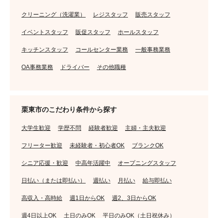
クリーニング（洗濯業）
レジスタッフ
販売スタッフ
イベントスタッフ
販促スタッフ
ホールスタッフ
キッチンスタッフ
コールセンター業務
一般事務業務
OA事務業務
ドライバー
その他職種
栗東市のこだわり条件から探す
大学生歓迎
学歴不問
経験者歓迎
主婦・主夫歓迎
フリーター歓迎
未経験者・初心者OK
ブランクOK
シニア応援・歓迎
中高年活躍中
オープニングスタッフ
日払い（または即払い）
週払い
月払い
給与即払い
高収入・高時給
週1日からOK
週2、3日からOK
週4日以上OK
土日のみOK
平日のみOK（土日祝休み）