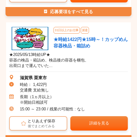
応募要項をすべて見る
31日以上のお仕事
派遣
★時給1422円★15時～！カップめん
容器検品・箱詰め
★2025/05/13時給UP★
容器の検品・箱詰め、検品後の容器を梱包、
出荷口まで運んでいた...
滋賀県 栗東市
時給： 1,422円
交通費 支給無し
長期（1ヵ月以上）
※開始日相談可
15:00 ～ 23:00 / 残業の可能性 : なし
とりあえず保存
詳細を見る
後でまとめてみる