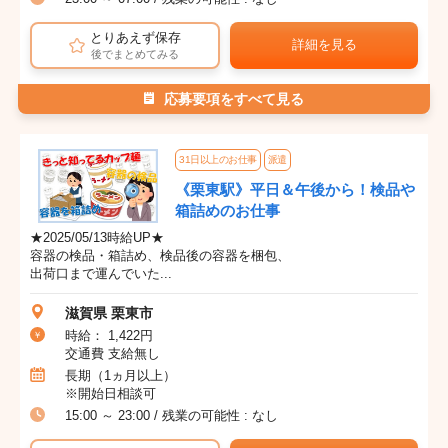
とりあえず保存
詳細を見る
後でまとめてみる
応募要項をすべて見る
31日以上のお仕事
派遣
《栗東駅》平日＆午後から！検品や
箱詰めのお仕事
★2025/05/13時給UP★
容器の検品・箱詰め、検品後の容器を梱包、
出荷口まで運んでいた...
滋賀県 栗東市
時給： 1,422円
交通費 支給無し
長期（1ヵ月以上）
※開始日相談可
15:00 ～ 23:00 / 残業の可能性 : なし