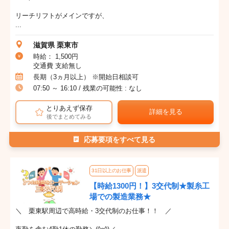
リーチリフトがメインですが、
...
滋賀県 栗東市
時給： 1,500円
交通費 支給無し
長期（3ヵ月以上） ※開始日相談可
07:50 ～ 16:10 / 残業の可能性 : なし
とりあえず保存
詳細を見る
後でまとめてみる
応募要項をすべて見る
31日以上のお仕事
派遣
【時給1300円！】3交代制★製糸工
場での製造業務★
＼ 栗東駅周辺で高時給・3交代制のお仕事！！ ／