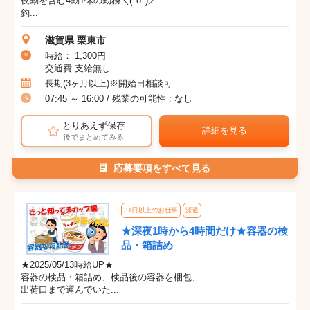
夜勤を含む4勤1休の勤務＼(^o^)／
釣...
滋賀県 栗東市
時給： 1,300円
交通費 支給無し
長期(3ヶ月以上)※開始日相談可
07:45 ～ 16:00 / 残業の可能性 : なし
とりあえず保存
詳細を見る
後でまとめてみる
応募要項をすべて見る
31日以上のお仕事
派遣
★深夜1時から4時間だけ★容器の検
品・箱詰め
★2025/05/13時給UP★
容器の検品・箱詰め、検品後の容器を梱包、
出荷口まで運んでいた...