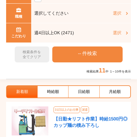
選択してください
選択
職種
週4日以上OK (2471)
選択
こだわり
検索条件を
全てクリア
11
検索結果
中 1～10件を表示
新着順
時給順
日給順
月給順
31日以上のお仕事
派遣
【日勤★リフト作業】時給1500円◎
カップ麺の積み下ろし