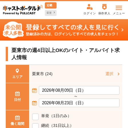
近畿
変更
ログイン
保存求人
メニュー
栗東市の週4日以上OKの
バイト・アルバイト求
人情報
栗東市 (24)
選択
エリア
〜
日付
単発（1日のみ）
働く期間
継続（31日以上）