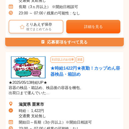
交通費 支給無し
長期（3ヵ月以上） ※開始日相談可
23:00 ～ 07:00 / 残業の可能性 : なし
とりあえず保存
詳細を見る
後でまとめてみる
応募要項をすべて見る
31日以上のお仕事
派遣
★時給1422円★夜勤！カップめん容
器検品・箱詰め
★2025/05/13時給UP★
容器の検品・箱詰め、検品後の容器を梱包、
出荷口まで運んでいた...
滋賀県 栗東市
時給： 1,422円
交通費 支給無し
開始日～長期（3か月以上）※開始日相談可
23:00 ～ 07:00 / 残業の可能性 : なし