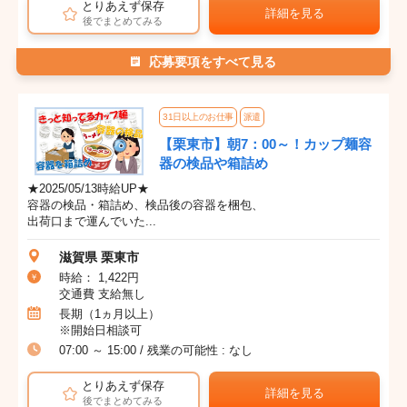
とりあえず保存
詳細を見る
後でまとめてみる
応募要項をすべて見る
31日以上のお仕事
派遣
【栗東市】朝7：00～！カップ麺容
器の検品や箱詰め
★2025/05/13時給UP★
容器の検品・箱詰め、検品後の容器を梱包、
出荷口まで運んでいた...
滋賀県 栗東市
時給： 1,422円
交通費 支給無し
長期（1ヵ月以上）
※開始日相談可
07:00 ～ 15:00 / 残業の可能性 : なし
とりあえず保存
詳細を見る
後でまとめてみる