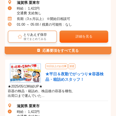
滋賀県 栗東市
時給： 1,422円
交通費 支給無し
長期（3ヵ月以上） ※開始日相談可
01:00 ～ 05:00 / 残業の可能性 : なし
とりあえず保存
詳細を見る
後でまとめてみる
応募要項をすべて見る
31日以上のお仕事
派遣
★平日＆夜勤でがっつり★容器検
品・箱詰めスタッフ！
★2025/05/13時給UP★
容器の検品・箱詰め、検品後の容器を梱包、
出荷口まで運んでいた...
滋賀県 栗東市
時給： 1,422円