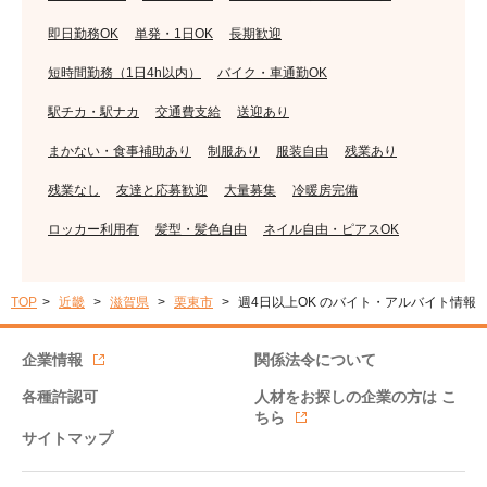
即日勤務OK
単発・1日OK
長期歓迎
短時間勤務（1日4h以内）
バイク・車通勤OK
駅チカ・駅ナカ
交通費支給
送迎あり
まかない・食事補助あり
制服あり
服装自由
残業あり
残業なし
友達と応募歓迎
大量募集
冷暖房完備
ロッカー利用有
髪型・髪色自由
ネイル自由・ピアスOK
TOP
近畿
滋賀県
栗東市
週4日以上OK のバイト・アルバイト情報
企業情報
関係法令について
各種許認可
人材をお探しの企業の方は
こ
ちら
サイトマップ