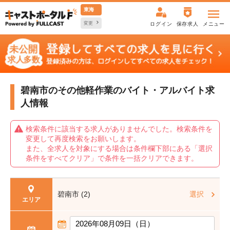
東海
変更
ログイン
保存求人
メニュー
碧南市のその他軽作業の
バイト・アルバイト求
人情報
検索条件に該当する求人がありませんでした。検索条件を
変更して再度検索をお願いします。
また、全求人を対象にする場合は条件欄下部にある「選択
条件をすべてクリア」で条件を一括クリアできます。
碧南市 (2)
選択
エリア