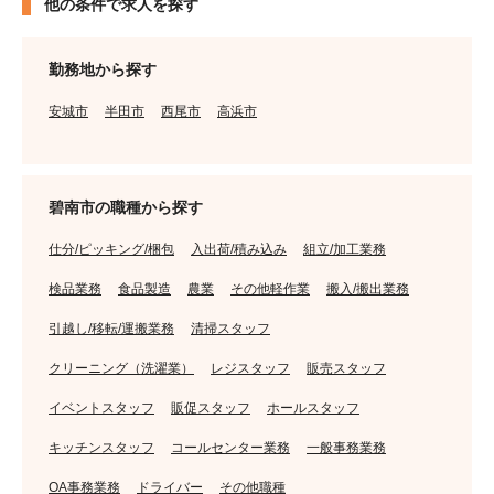
他の条件で求人を探す
勤務地から探す
安城市
半田市
西尾市
高浜市
碧南市の職種から探す
仕分/ピッキング/梱包
入出荷/積み込み
組立/加工業務
検品業務
食品製造
農業
その他軽作業
搬入/搬出業務
引越し/移転/運搬業務
清掃スタッフ
クリーニング（洗濯業）
レジスタッフ
販売スタッフ
イベントスタッフ
販促スタッフ
ホールスタッフ
キッチンスタッフ
コールセンター業務
一般事務業務
OA事務業務
ドライバー
その他職種