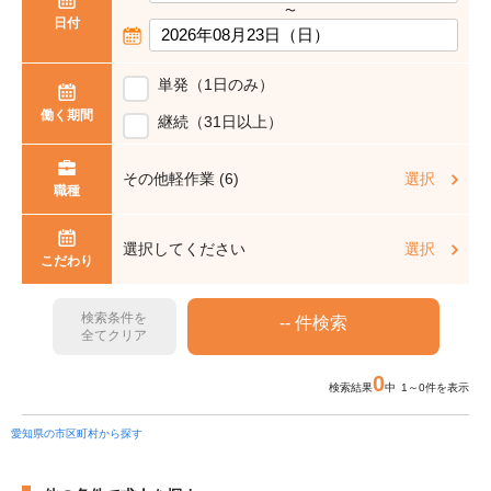
〜
日付
単発（1日のみ）
働く期間
継続（31日以上）
その他軽作業 (6)
選択
職種
選択してください
選択
こだわり
検索条件を
全てクリア
0
検索結果
中 1～0件を表示
愛知県の市区町村から探す