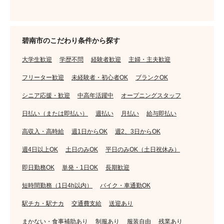
碧南市のこだわり条件から探す
大学生歓迎
学歴不問
経験者歓迎
主婦・主夫歓迎
フリーター歓迎
未経験者・初心者OK
ブランクOK
シニア応援・歓迎
中高年活躍中
オープニングスタッフ
日払い（または即払い）
週払い
月払い
給与即払い
高収入・高時給
週1日からOK
週2、3日からOK
週4日以上OK
土日のみOK
平日のみOK（土日祝休み）
即日勤務OK
単発・1日OK
長期歓迎
短時間勤務（1日4h以内）
バイク・車通勤OK
駅チカ・駅ナカ
交通費支給
送迎あり
まかない・食事補助あり
制服あり
服装自由
残業あり