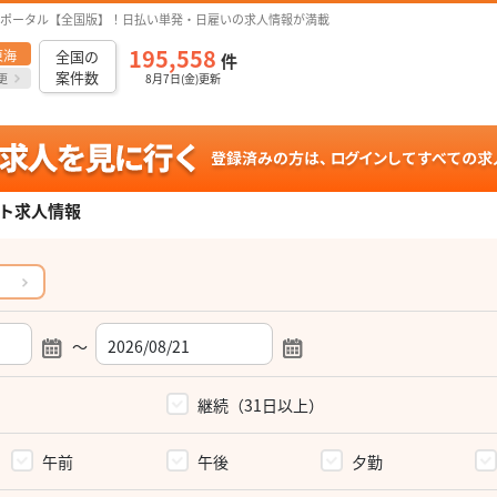
ポータル【全国版】！日払い単発・日雇いの求人情報が満載
195,558
東海
全国の
件
案件数
更
8月7日(金)更新
ト求人情報
～
）
継続（31日以上）
午前
午後
夕勤