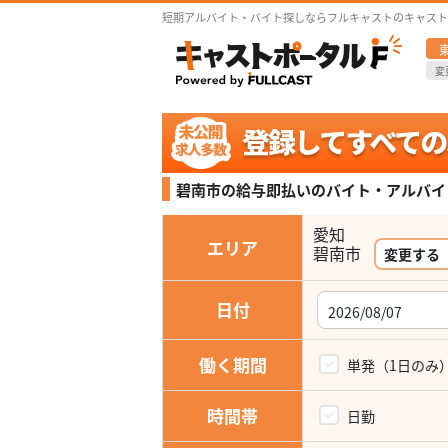
短期アルバイト・バイト探しならフルキャストのキャスト
変
碧南市の給与即払いの
バイト・アルバイ
愛知
エリア
変更する
日付
働く期間
単発（1日のみ
時間帯
日勤