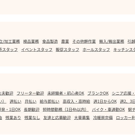
立/加工業務
検品業務
食品製造
農業
その他軽作業
搬入/搬出業務
引越
売スタッフ
イベントスタッフ
販促スタッフ
ホールスタッフ
キッチンス
主夫歓迎
フリーター歓迎
未経験者・初心者OK
ブランクOK
シニア応援
い）
週払い
月払い
給与即払い
高収入・高時給
週1日からOK
週2、3
単発・1日OK
長期歓迎
短時間勤務（1日4h以内）
バイク・車通勤OK
駅
由
残業あり
残業なし
友達と応募歓迎
大量募集
冷暖房完備
ロッカー