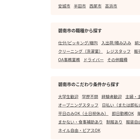
安城市
半田市
西尾市
高浜市
碧南市の職種から探す
仕分/ピッキング/梱包
入出荷/積み込み
組
クリーニング（洗濯業）
レジスタッフ
販
OA事務業務
ドライバー
その他職種
碧南市のこだわり条件から探す
大学生歓迎
学歴不問
経験者歓迎
主婦・
オープニングスタッフ
日払い（または即払
平日のみOK（土日祝休み）
即日勤務OK
まかない・食事補助あり
制服あり
服装自
ネイル自由・ピアスOK