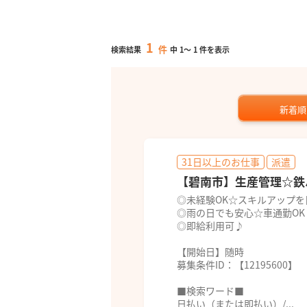
1
件
検索結果
中
1
～
1
件を表示
新着順
31日以上のお仕事
派遣
【碧南市】生産管理☆鉄
◎未経験OK☆スキルアップを
◎雨の日でも安心☆車通勤OK
◎即給利用可♪
【開始日】随時
募集条件ID：【12195600】
■検索ワード■
日払い（または即払い）/...