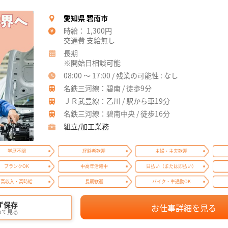
愛知県 碧南市
時給： 1,300円
交通費 支給無し
長期
※開始日相談可能
08:00 ～ 17:00 / 残業の可能性 : なし
名鉄三河線：碧南 / 徒歩9分
ＪＲ武豊線：乙川 / 駅から車19分
名鉄三河線：碧南中央 / 徒歩16分
組立/加工業務
学歴不問
経験者歓迎
主婦・主夫歓迎
ブランクOK
中高年活躍中
日払い（または即払い）
高収入・高時給
長期歓迎
バイク・車通勤OK
ず保存
お仕事詳細を見る
めて見る