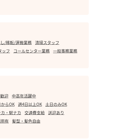
し/移転/運搬業務
清掃スタッフ
タッフ
コールセンター業務
一般事務業務
・歓迎
中高年活躍中
日からOK
週4日以上OK
土日のみOK
チカ・駅ナカ
交通費支給
送迎あり
利用有
髪型・髪色自由