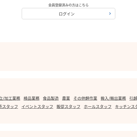
会員登録済みの方はこちら
ログイン
立/加工業務
検品業務
食品製造
農業
その他軽作業
搬入/搬出業務
引越
売スタッフ
イベントスタッフ
販促スタッフ
ホールスタッフ
キッチンス