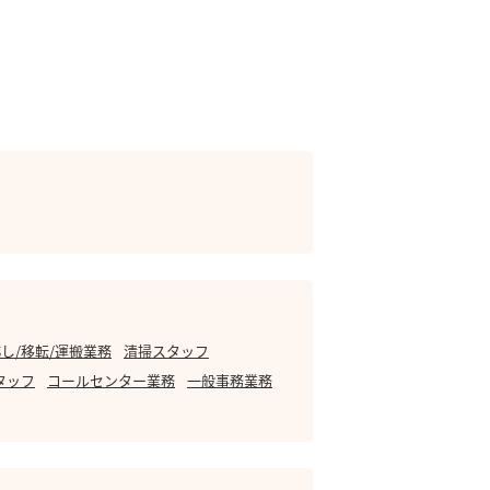
し/移転/運搬業務
清掃スタッフ
タッフ
コールセンター業務
一般事務業務