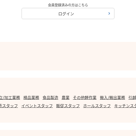
会員登録済みの方はこちら
ログイン
立/加工業務
検品業務
食品製造
農業
その他軽作業
搬入/搬出業務
引越
売スタッフ
イベントスタッフ
販促スタッフ
ホールスタッフ
キッチンス