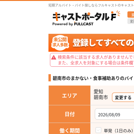
短期アルバイト・バイト探しならフルキャストのキャスト
変
検索条件に該当する求人がありませんで
また、全求人を対象にする場合は条件欄
碧南市のまかない・食事補助ありの
バイ
愛知
エリア
変更する
日付
働く期間
単発（1日のみ