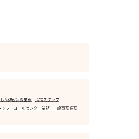
し/移転/運搬業務
清掃スタッフ
タッフ
コールセンター業務
一般事務業務