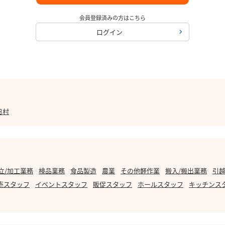
会員登録済みの方はこちら
ログイン
日村
立/加工業務
検品業務
食品製造
農業
その他軽作業
搬入/搬出業務
引越
売スタッフ
イベントスタッフ
販促スタッフ
ホールスタッフ
キッチンス