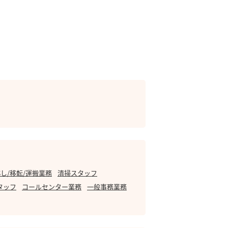
し/移転/運搬業務
清掃スタッフ
タッフ
コールセンター業務
一般事務業務