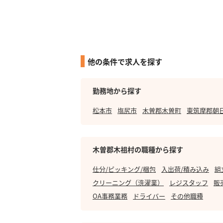
他の条件で求人を探す
勤務地から探す
松本市
塩尻市
木曽郡木曽町
東筑摩郡朝
木曽郡木祖村の職種から探す
仕分/ピッキング/梱包
入出荷/積み込み
組
クリーニング（洗濯業）
レジスタッフ
販
OA事務業務
ドライバー
その他職種