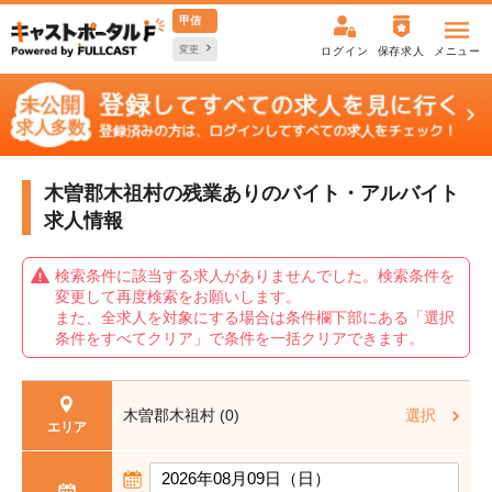
甲信
変更
ログイン
保存求人
メニュー
木曽郡木祖村の残業ありの
バイト・アルバイト
求人情報
検索条件に該当する求人がありませんでした。検索条件を
変更して再度検索をお願いします。
また、全求人を対象にする場合は条件欄下部にある「選択
条件をすべてクリア」で条件を一括クリアできます。
木曽郡木祖村 (0)
選択
エリア