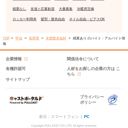
残業なし
友達と応募歓迎
大量募集
冷暖房完備
ロッカー利用有
髪型・髪色自由
ネイル自由・ピアスOK
TOP
甲信
長野県
木曽郡木祖村
残業あり のバイト・アルバイト情
報
企業情報
関係法令について
各種許認可
人材をお探しの企業の方は
こ
ちら
サイトマップ
プライバシー
ポリシー
表示：スマートフォン |
PC
Copyright FULLCAST CO.,LTD. All rights reserved.