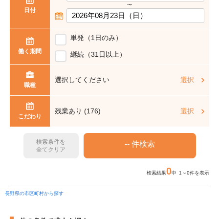
〜
日付
単発（1日のみ）
働く期間
継続（31日以上）
選択してください
選択
職種
残業あり (176)
選択
こだわり
検索条件を
全てクリア
0
検索結果
中 1～0件を表示
長野県の市区町村から探す