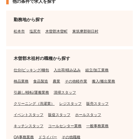
他の条件で求人を探す
勤務地から探す
松本市
塩尻市
木曽郡木曽町
東筑摩郡朝日村
木曽郡木祖村の職種から探す
仕分/ピッキング/梱包
入出荷/積み込み
組立/加工業務
検品業務
食品製造
農業
その他軽作業
搬入/搬出業務
引越し/移転/運搬業務
清掃スタッフ
クリーニング（洗濯業）
レジスタッフ
販売スタッフ
イベントスタッフ
販促スタッフ
ホールスタッフ
キッチンスタッフ
コールセンター業務
一般事務業務
OA事務業務
ドライバー
その他職種