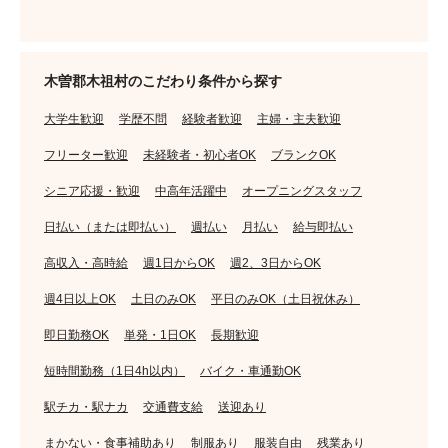
木曽郡木祖村のこだわり条件から探す
大学生歓迎
学歴不問
経験者歓迎
主婦・主夫歓迎
フリーター歓迎
未経験者・初心者OK
ブランクOK
シニア応援・歓迎
中高年活躍中
オープニングスタッフ
日払い（または即払い）
週払い
月払い
給与即払い
高収入・高時給
週1日からOK
週2、3日からOK
週4日以上OK
土日のみOK
平日のみOK（土日祝休み）
即日勤務OK
単発・1日OK
長期歓迎
短時間勤務（1日4h以内）
バイク・車通勤OK
駅チカ・駅ナカ
交通費支給
送迎あり
まかない・食事補助あり
制服あり
服装自由
残業あり