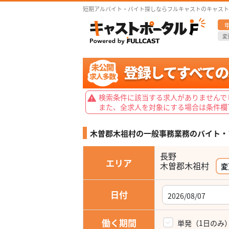
短期アルバイト・バイト探しならフルキャストのキャスト
変
検索条件に該当する求人がありませんで
また、全求人を対象にする場合は条件欄
木曽郡木祖村の一般事務業務の
バイト・
長野
エリア
木曽郡木祖村
変
日付
働く期間
単発（1日のみ