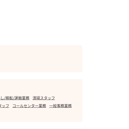
し/移転/運搬業務
清掃スタッフ
タッフ
コールセンター業務
一般事務業務