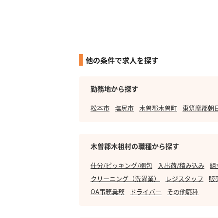
他の条件で求人を探す
勤務地から探す
松本市
塩尻市
木曽郡木曽町
東筑摩郡朝
木曽郡木祖村の職種から探す
仕分/ピッキング/梱包
入出荷/積み込み
組
クリーニング（洗濯業）
レジスタッフ
販
OA事務業務
ドライバー
その他職種