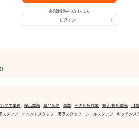
会員登録済みの方はこちら
ログイン
日村
立/加工業務
検品業務
食品製造
農業
その他軽作業
搬入/搬出業務
引越
売スタッフ
イベントスタッフ
販促スタッフ
ホールスタッフ
キッチンス