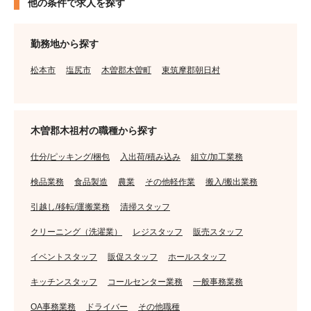
他の条件で求人を探す
勤務地から探す
松本市
塩尻市
木曽郡木曽町
東筑摩郡朝日村
木曽郡木祖村の職種から探す
仕分/ピッキング/梱包
入出荷/積み込み
組立/加工業務
検品業務
食品製造
農業
その他軽作業
搬入/搬出業務
引越し/移転/運搬業務
清掃スタッフ
クリーニング（洗濯業）
レジスタッフ
販売スタッフ
イベントスタッフ
販促スタッフ
ホールスタッフ
キッチンスタッフ
コールセンター業務
一般事務業務
OA事務業務
ドライバー
その他職種