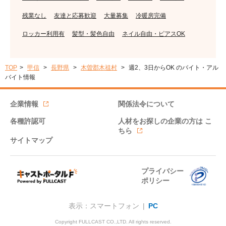
残業なし
友達と応募歓迎
大量募集
冷暖房完備
ロッカー利用有
髪型・髪色自由
ネイル自由・ピアスOK
TOP
甲信
長野県
木曽郡木祖村
週2、3日からOK のバイト・アル
バイト情報
企業情報
関係法令について
各種許認可
人材をお探しの企業の方は
こ
ちら
サイトマップ
プライバシー
ポリシー
表示：スマートフォン |
PC
Copyright FULLCAST CO.,LTD. All rights reserved.