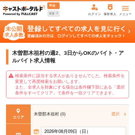
甲信
変更
ログイン
保存求人
メニュー
木曽郡木祖村の週2、3日からOKの
バイト・ア
ルバイト求人情報
検索条件に該当する求人がありませんでした。検索条件を
変更して再度検索をお願いします。
また、全求人を対象にする場合は条件欄下部にある「選択
条件をすべてクリア」で条件を一括クリアできます。
木曽郡木祖村 (0)
選択
エリア