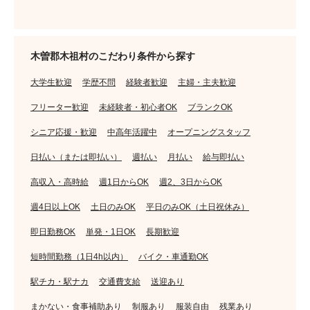
木曽郡木祖村のこだわり条件から探す
大学生歓迎
学歴不問
経験者歓迎
主婦・主夫歓迎
フリーター歓迎
未経験者・初心者OK
ブランクOK
シニア応援・歓迎
中高年活躍中
オープニングスタッフ
日払い（または即払い）
週払い
月払い
給与即払い
高収入・高時給
週1日からOK
週2、3日からOK
週4日以上OK
土日のみOK
平日のみOK（土日祝休み）
即日勤務OK
単発・1日OK
長期歓迎
短時間勤務（1日4h以内）
バイク・車通勤OK
駅チカ・駅ナカ
交通費支給
送迎あり
まかない・食事補助あり
制服あり
服装自由
残業あり