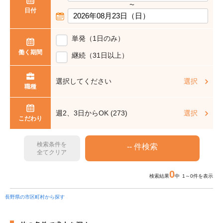
〜
日付
単発（1日のみ）
働く期間
継続（31日以上）
選択してください
選択
職種
週2、3日からOK (273)
選択
こだわり
検索条件を
全てクリア
0
検索結果
中 1～0件を表示
長野県の市区町村から探す