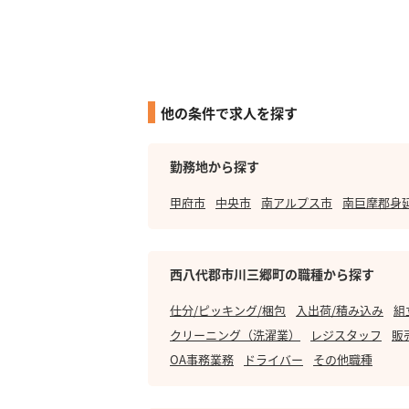
他の条件で求人を探す
勤務地から探す
甲府市
中央市
南アルプス市
南巨摩郡身
西八代郡市川三郷町の職種から探す
仕分/ピッキング/梱包
入出荷/積み込み
組
クリーニング（洗濯業）
レジスタッフ
販
OA事務業務
ドライバー
その他職種