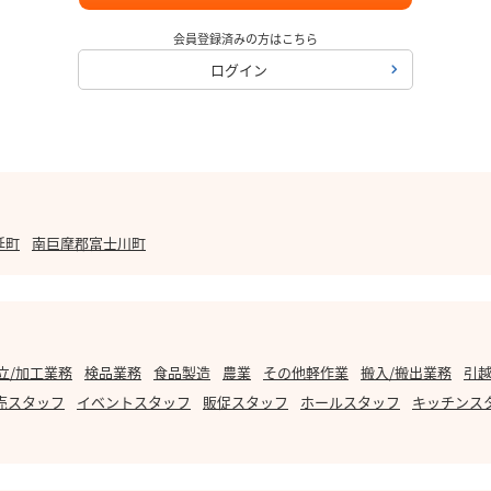
会員登録済みの方はこちら
ログイン
延町
南巨摩郡富士川町
立/加工業務
検品業務
食品製造
農業
その他軽作業
搬入/搬出業務
引越
売スタッフ
イベントスタッフ
販促スタッフ
ホールスタッフ
キッチンス