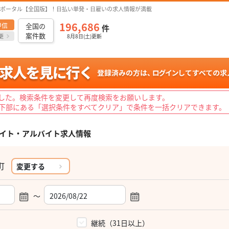
ポータル【全国版】！日払い単発・日雇いの求人情報が満載
196,686
甲信
全国の
件
案件数
更
8月8日(土)更新
した。検索条件を変更して再度検索をお願いします。
下部にある「選択条件をすべてクリア」で条件を一括クリアできます。
イト・アルバイト求人情報
町
変更する
～
）
継続（31日以上）