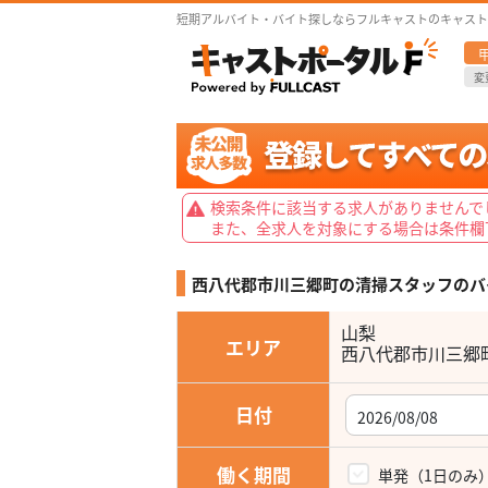
短期アルバイト・バイト探しならフルキャストのキャスト
変
検索条件に該当する求人がありませんで
また、全求人を対象にする場合は条件欄
西八代郡市川三郷町の清掃スタッフの
バ
山梨
エリア
西八代郡市川三郷
日付
働く期間
単発（1日のみ