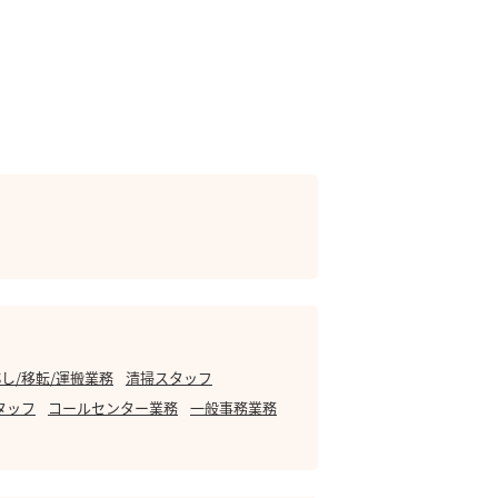
し/移転/運搬業務
清掃スタッフ
タッフ
コールセンター業務
一般事務業務