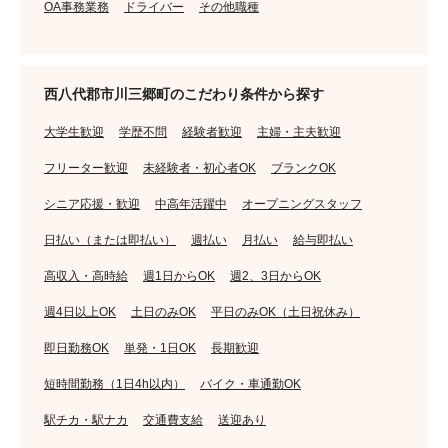
OA事務業務
ドライバー
その他職種
西八代郡市川三郷町のこだわり条件から探す
大学生歓迎
学歴不問
経験者歓迎
主婦・主夫歓迎
フリーター歓迎
未経験者・初心者OK
ブランクOK
シニア応援・歓迎
中高年活躍中
オープニングスタッフ
日払い（または即払い）
週払い
月払い
給与即払い
高収入・高時給
週1日からOK
週2、3日からOK
週4日以上OK
土日のみOK
平日のみOK（土日祝休み）
即日勤務OK
単発・1日OK
長期歓迎
短時間勤務（1日4h以内）
バイク・車通勤OK
駅チカ・駅ナカ
交通費支給
送迎あり