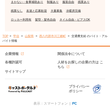
まかない・食事補助あり
制服あり
服装自由
残業あり
残業なし
友達と応募歓迎
大量募集
冷暖房完備
ロッカー利用有
髪型・髪色自由
ネイル自由・ピアスOK
TOP
甲信
山梨県
西八代郡市川三郷町
交通費支給 のバイト・アル
バイト情報
企業情報
関係法令について
各種許認可
人材をお探しの企業の方は
こ
ちら
サイトマップ
プライバシー
ポリシー
表示：スマートフォン |
PC