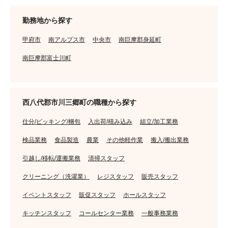
勤務地から探す
甲府市
南アルプス市
中央市
南巨摩郡身延町
南巨摩郡富士川町
西八代郡市川三郷町の職種から探す
仕分/ピッキング/梱包
入出荷/積み込み
組立/加工業務
検品業務
食品製造
農業
その他軽作業
搬入/搬出業務
引越し/移転/運搬業務
清掃スタッフ
クリーニング（洗濯業）
レジスタッフ
販売スタッフ
イベントスタッフ
販促スタッフ
ホールスタッフ
キッチンスタッフ
コールセンター業務
一般事務業務