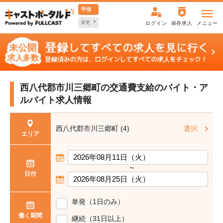
甲信
変更
ログイン
保存求人
メニュー
西八代郡市川三郷町の交通費支給の
バイト・ア
ルバイト求人情報
西八代郡市川三郷町 (4)
選択
エリア
〜
日付
単発（1日のみ）
働く期間
継続（31日以上）