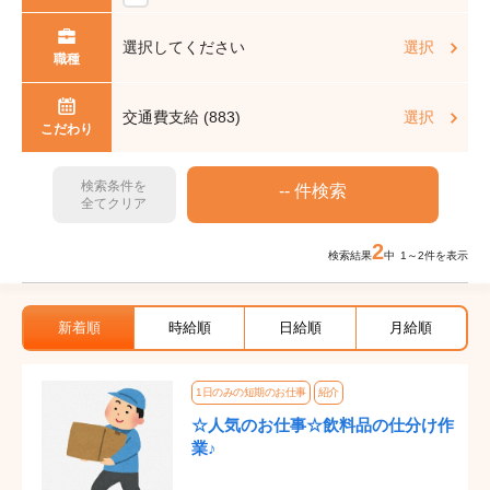
選択してください
選択
職種
交通費支給 (883)
選択
こだわり
検索条件を
全てクリア
2
検索結果
中 1～2件を表示
新着順
時給順
日給順
月給順
1日のみの短期のお仕事
紹介
☆人気のお仕事☆飲料品の仕分け作
業♪