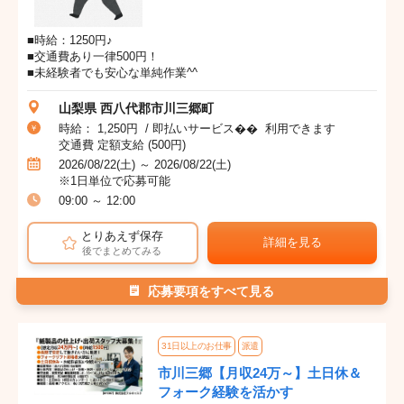
■時給：1250円♪
■交通費あり一律500円！
■未経験者でも安心な単純作業^^
山梨県 西八代郡市川三郷町
時給： 1,250円 / 即払いサービス�� 利用できます
交通費 定額支給 (500円)
2026/08/22(土) ～ 2026/08/22(土)
※1日単位で応募可能
09:00 ～ 12:00
とりあえず保存
詳細を見る
後でまとめてみる
応募要項をすべて見る
31日以上のお仕事
派遣
市川三郷【月収24万～】土日休＆
フォーク経験を活かす