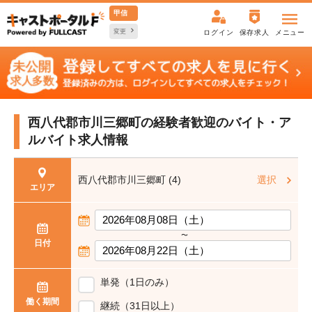
甲信
変更
ログイン
保存求人
メニュー
西八代郡市川三郷町の経験者歓迎の
バイト・ア
ルバイト求人情報
西八代郡市川三郷町 (4)
選択
エリア
〜
日付
単発（1日のみ）
働く期間
継続（31日以上）