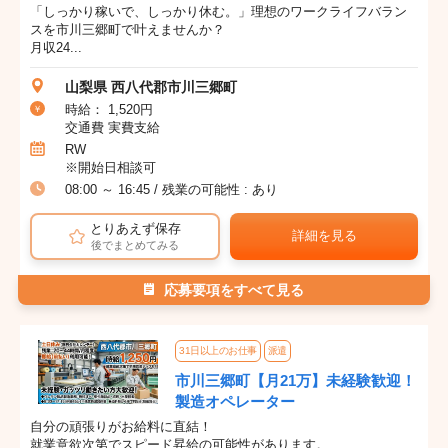
「しっかり稼いで、しっかり休む。」理想のワークライフバラン
スを市川三郷町で叶えませんか？
月収24...
山梨県 西八代郡市川三郷町
時給： 1,520円
交通費 実費支給
RW
※開始日相談可
08:00 ～ 16:45 / 残業の可能性 : あり
とりあえず保存
詳細を見る
後でまとめてみる
応募要項をすべて見る
31日以上のお仕事
派遣
市川三郷町【月21万】未経験歓迎！
製造オペレーター
自分の頑張りがお給料に直結！
就業意欲次第でスピード昇給の可能性があります。