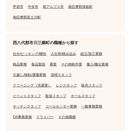
甲府市
中央市
南アルプス市
南巨摩郡身延町
南巨摩郡富士川町
西八代郡市川三郷町の職種から探す
仕分/ピッキング/梱包
入出荷/積み込み
組立/加工業務
検品業務
食品製造
農業
その他軽作業
搬入/搬出業務
引越し/移転/運搬業務
清掃スタッフ
クリーニング（洗濯業）
レジスタッフ
販売スタッフ
イベントスタッフ
販促スタッフ
ホールスタッフ
キッチンスタッフ
コールセンター業務
一般事務業務
OA事務業務
ドライバー
その他職種