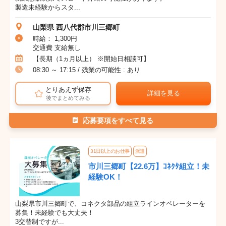
製造未経験からスタ...
山梨県 西八代郡市川三郷町
時給： 1,300円
交通費 支給無し
【長期（1ヵ月以上） ※開始日相談可】
08:30 ～ 17:15 / 残業の可能性 : あり
とりあえず保存
詳細を見る
後でまとめてみる
応募要項をすべて見る
31日以上のお仕事
派遣
市川三郷町【22.6万】ｺﾈｸﾀ組立！未
経験OK！
山梨県市川三郷町で、コネクタ部品の組立ラインオペレーターを
募集！未経験でも大丈夫！
3交替制ですが...