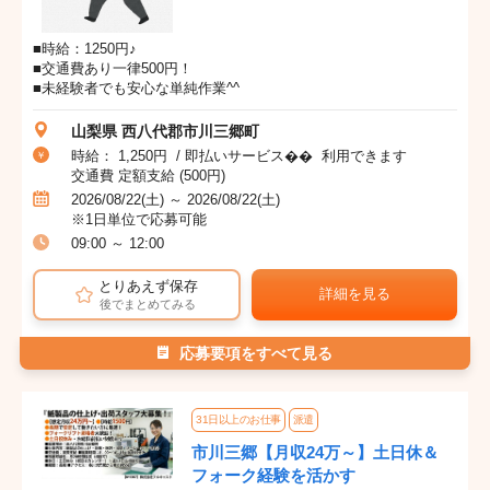
■時給：1250円♪
■交通費あり一律500円！
■未経験者でも安心な単純作業^^
山梨県 西八代郡市川三郷町
時給： 1,250円 / 即払いサービス�� 利用できます
交通費 定額支給 (500円)
2026/08/22(土) ～ 2026/08/22(土)
※1日単位で応募可能
09:00 ～ 12:00
とりあえず保存
詳細を見る
後でまとめてみる
応募要項をすべて見る
31日以上のお仕事
派遣
市川三郷【月収24万～】土日休＆
フォーク経験を活かす