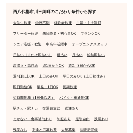
西八代郡市川三郷町のこだわり条件から探す
大学生歓迎
学歴不問
経験者歓迎
主婦・主夫歓迎
フリーター歓迎
未経験者・初心者OK
ブランクOK
シニア応援・歓迎
中高年活躍中
オープニングスタッフ
日払い（または即払い）
週払い
月払い
給与即払い
高収入・高時給
週1日からOK
週2、3日からOK
週4日以上OK
土日のみOK
平日のみOK（土日祝休み）
即日勤務OK
単発・1日OK
長期歓迎
短時間勤務（1日4h以内）
バイク・車通勤OK
駅チカ・駅ナカ
交通費支給
送迎あり
まかない・食事補助あり
制服あり
服装自由
残業あり
残業なし
友達と応募歓迎
大量募集
冷暖房完備