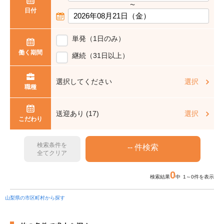
〜
日付
単発（1日のみ）
働く期間
継続（31日以上）
選択してください
選択
職種
送迎あり (17)
選択
こだわり
検索条件を
全てクリア
0
検索結果
中 1～0件を表示
山梨県の市区町村から探す