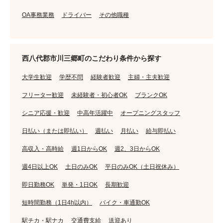
OA事務業務
ドライバー
その他職種
西八代郡市川三郷町のこだわり条件から探す
大学生歓迎
学歴不問
経験者歓迎
主婦・主夫歓迎
フリーター歓迎
未経験者・初心者OK
ブランクOK
シニア応援・歓迎
中高年活躍中
オープニングスタッフ
日払い（または即払い）
週払い
月払い
給与即払い
高収入・高時給
週1日からOK
週2、3日からOK
週4日以上OK
土日のみOK
平日のみOK（土日祝休み）
即日勤務OK
単発・1日OK
長期歓迎
短時間勤務（1日4h以内）
バイク・車通勤OK
駅チカ・駅ナカ
交通費支給
送迎あり