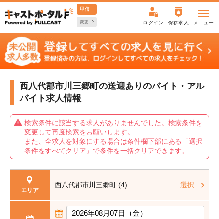
甲信
変更
ログイン
保存求人
メニュー
西八代郡市川三郷町の送迎ありの
バイト・アル
バイト求人情報
検索条件に該当する求人がありませんでした。検索条件を
変更して再度検索をお願いします。
また、全求人を対象にする場合は条件欄下部にある「選択
条件をすべてクリア」で条件を一括クリアできます。
西八代郡市川三郷町 (4)
選択
エリア