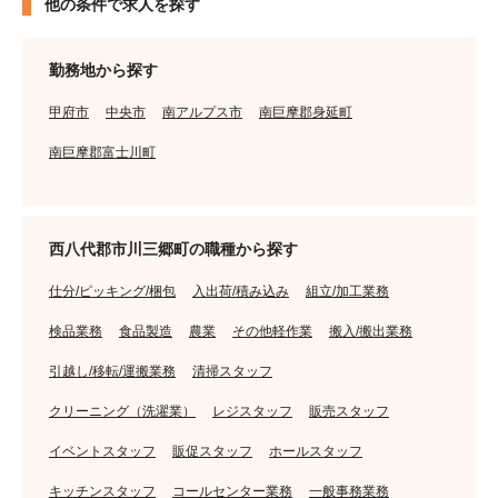
他の条件で求人を探す
勤務地から探す
甲府市
中央市
南アルプス市
南巨摩郡身延町
南巨摩郡富士川町
西八代郡市川三郷町の職種から探す
仕分/ピッキング/梱包
入出荷/積み込み
組立/加工業務
検品業務
食品製造
農業
その他軽作業
搬入/搬出業務
引越し/移転/運搬業務
清掃スタッフ
クリーニング（洗濯業）
レジスタッフ
販売スタッフ
イベントスタッフ
販促スタッフ
ホールスタッフ
キッチンスタッフ
コールセンター業務
一般事務業務