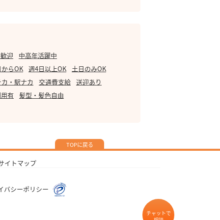
・歓迎
中高年活躍中
日からOK
週4日以上OK
土日のみOK
チカ・駅ナカ
交通費支給
送迎あり
利用有
髪型・髪色自由
TOPに戻る
サイトマップ
イバシーポリシー
チャットで
相談