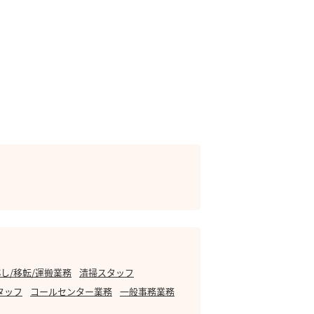
し/移転/運搬業務
清掃スタッフ
タッフ
コールセンター業務
一般事務業務