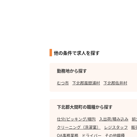
他の条件で求人を探す
勤務地から探す
むつ市
下北郡風間浦村
下北郡佐井村
下北郡大間町の職種から探す
仕分/ピッキング/梱包
入出荷/積み込み
組
クリーニング（洗濯業）
レジスタッフ
販
OA事務業務
ドライバー
その他職種