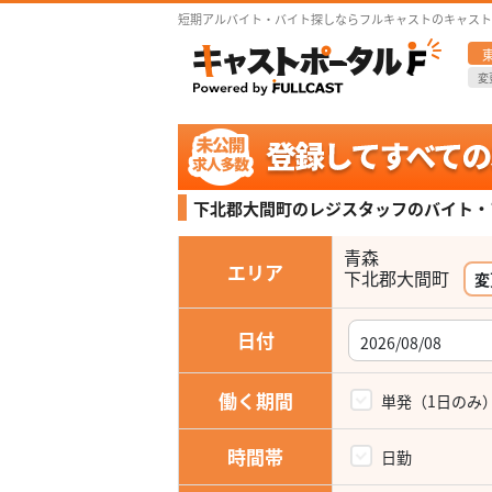
短期アルバイト・バイト探しならフルキャストのキャスト
変
下北郡大間町のレジスタッフの
バイト・
青森
エリア
下北郡大間町
変
日付
働く期間
単発（1日のみ
時間帯
日勤