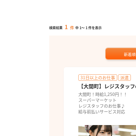
1
件
検索結果
中
1
～
1
件を表示
新着順
31日以上のお仕事
派遣
【大間町】レジスタッフ
大間町！時給1,250円！！
スーパーマーケット
レジスタッフのお仕事♪
給与前払いサービス対応