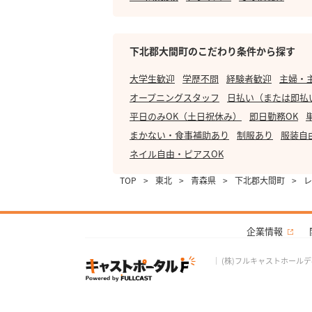
下北郡大間町のこだわり条件から探す
大学生歓迎
学歴不問
経験者歓迎
主婦・
オープニングスタッフ
日払い（または即払
平日のみOK（土日祝休み）
即日勤務OK
まかない・食事補助あり
制服あり
服装自
ネイル自由・ピアスOK
TOP
>
東北
>
青森県
>
下北郡大間町
>
レ
企業情報
｜
(株)フルキャストホール