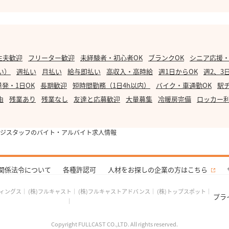
主夫歓迎
フリーター歓迎
未経験者・初心者OK
ブランクOK
シニア応援
い）
週払い
月払い
給与即払い
高収入・高時給
週1日からOK
週2、3
単発・1日OK
長期歓迎
短時間勤務（1日4h以内）
バイク・車通勤OK
駅
由
残業あり
残業なし
友達と応募歓迎
大量募集
冷暖房完備
ロッカー
ジスタッフのバイト・アルバイト求人情報
関係法令について
各種許認可
人材をお探しの企業の方はこちら
ディングス
｜
(株)フルキャスト
｜
(株)フルキャストアドバンス
｜
(株)トップスポット
｜
プラ
｜
Copyright FULLCAST CO.,LTD. All rights reserved.