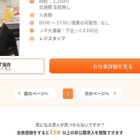
時給： 1,250円
交通費 支給無し
※長期
09:00 ～ 17:00 / 残業の可能性 : なし
ＪＲ大湊線：下北 / バス100分
レジスタッフ
ず保存
お仕事詳細を見る
めて見る
前のページへ
次のページへ
1
気になる求人が見つからないですか？
2
会員登録をすると
万件
以上の非公開求人を閲覧できます