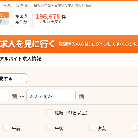
ポータル【全国版】！日払い単発・日雇いの求人情報が満載
196,678
東北
全国の
件
案件数
更
8月8日(土)更新
アルバイト求人情報
更する
～
）
継続（31日以上）
午前
午後
夕勤