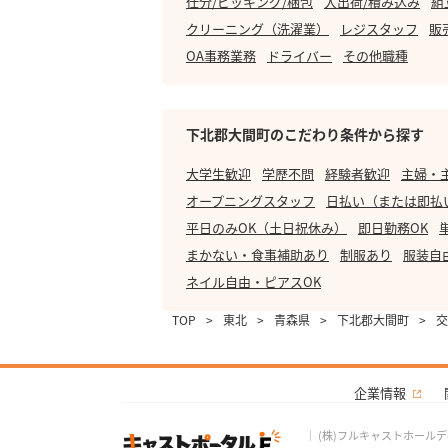
仕分/ピッキング/梱包
入出荷/積み込み
組
クリーニング（洗濯業）
レジスタッフ
販
OA事務業務
ドライバー
その他職種
下北郡大間町のこだわり条件から探す
大学生歓迎
学歴不問
経験者歓迎
主婦・
オープニングスタッフ
日払い（または即払
平日のみOK（土日祝休み）
即日勤務OK
まかない・食事補助あり
制服あり
服装自
ネイル自由・ピアスOK
TOP
>
東北
>
青森県
>
下北郡大間町
>
交
企業情報
｜
(株)フルキャストホール