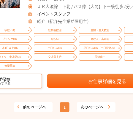
ＪＲ大湊線：下北 / バス停【大間】下車後徒歩2分
イベントスタッフ
紹介（紹介先企業が雇用主）
学歴不問
経験者歓迎
主婦・主夫歓迎
ブランクOK
月払い
高収入・高時給
週4日以上OK
土日のみOK
平日のみOK（土日祝休み）
バイク・車通勤OK
交通費支給
服装自由
大量募集
ず保存
お仕事詳細を見る
めて見る
前のページへ
次のページへ
1