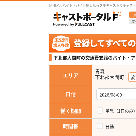
短期アルバイト・バイト探しならフルキャストのキャスト
変
下北郡大間町の交通費支給の
バイト・ア
青森
エリア
下北郡大間町
変
日付
働く期間
単発（1日のみ
時間帯
日勤