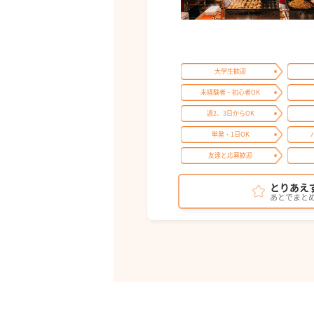
大学生歓迎
未経験者・初心者OK
週2、3日からOK
単発・1日OK
友達と応募歓迎
とりあえ
あとでまと