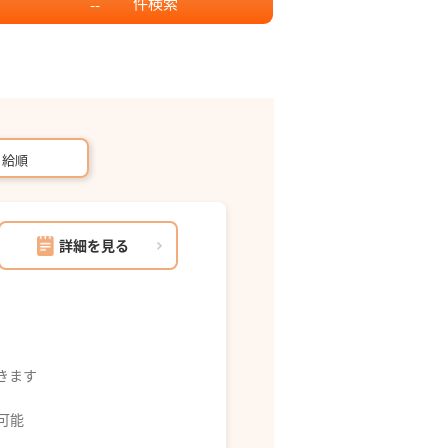
件
検索
--
月給順
詳細を見る
できます
募可能