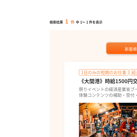
1
件
検索結果
中
1
～
1
件を表示
新着順
1日のみの短期のお仕事
紹
《大間港》時給1500円
祭りイベントの経済産業省ブ
体験コンテンツの補助・受付