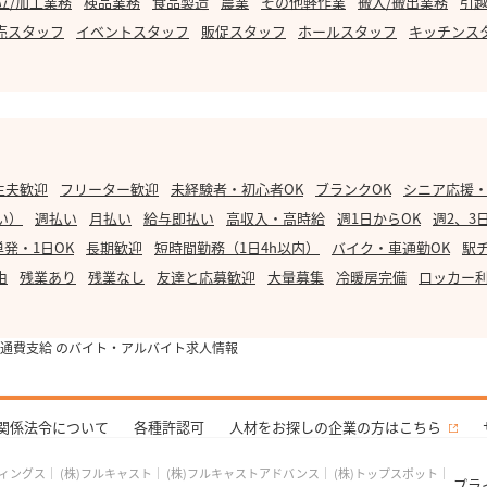
立/加工業務
検品業務
食品製造
農業
その他軽作業
搬入/搬出業務
引越
売スタッフ
イベントスタッフ
販促スタッフ
ホールスタッフ
キッチンス
主夫歓迎
フリーター歓迎
未経験者・初心者OK
ブランクOK
シニア応援
い）
週払い
月払い
給与即払い
高収入・高時給
週1日からOK
週2、3
単発・1日OK
長期歓迎
短時間勤務（1日4h以内）
バイク・車通勤OK
駅
由
残業あり
残業なし
友達と応募歓迎
大量募集
冷暖房完備
ロッカー
通費支給 のバイト・アルバイト求人情報
関係法令について
各種許認可
人材をお探しの企業の方はこちら
ディングス
｜
(株)フルキャスト
｜
(株)フルキャストアドバンス
｜
(株)トップスポット
｜
プラ