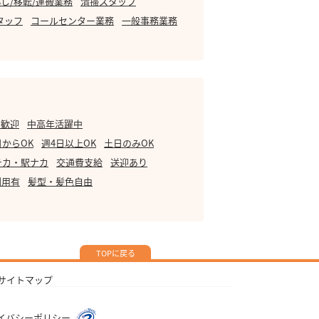
し/移転/運搬業務
清掃スタッフ
タッフ
コールセンター業務
一般事務業務
・歓迎
中高年活躍中
日からOK
週4日以上OK
土日のみOK
チカ・駅ナカ
交通費支給
送迎あり
利用有
髪型・髪色自由
TOPに戻る
サイトマップ
イバシーポリシー