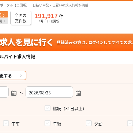
ポータル【全国版】！日払い単発・日雇いの求人情報が満載
191,917
東北
全国の
件
案件数
更
8月9日(日)更新
ルバイト求人情報
更する
～
）
継続（31日以上）
午前
午後
夕勤