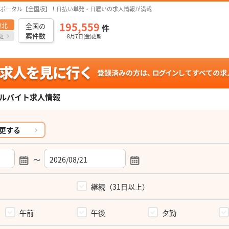
ポータル【全国版】！日払い単発・日雇いの求人情報が満載
195,559
東北
全国の
件
案件数
更
8月7日(金)更新
ルバイト求人情報
更する
～
）
継続（31日以上）
午前
午後
夕勤