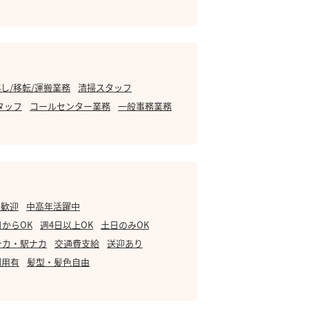
し/移転/運搬業務
清掃スタッフ
タッフ
コールセンター業務
一般事務業務
・歓迎
中高年活躍中
日からOK
週4日以上OK
土日のみOK
チカ・駅ナカ
交通費支給
送迎あり
利用有
髪型・髪色自由