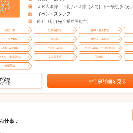
ＪＲ大湊線：下北 / バス停【大間】下車後徒歩2分
イベントスタッフ
紹介（紹介先企業が雇用主）
学歴不問
経験者歓迎
主婦・主夫歓迎
ブランクOK
月払い
高収入・高時給
週4日以上OK
土日のみOK
平日のみOK（土日祝休み）
バイク・車通勤OK
交通費支給
服装自由
大量募集
ず保存
お仕事詳細を見る
めて見る
お仕事♪