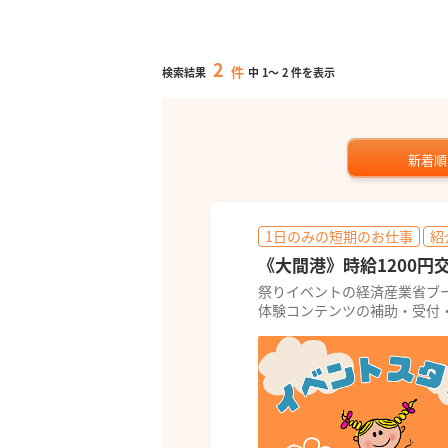
2
件
検索結果
中
1
～
2
件を表示
新着順
1日のみの短期のお仕事
紹
《大間港》時給1200円
祭りイベントの経済産業省ブ
体験コンテンツの補助・受付