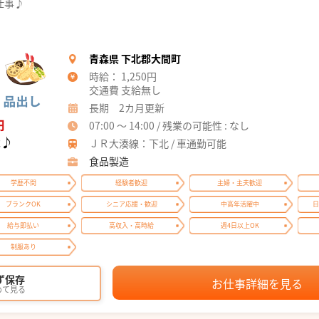
仕事♪
青森県 下北郡大間町
時給： 1,250円
交通費 支給無し
長期 2カ月更新
07:00 ～ 14:00 / 残業の可能性 : なし
ＪＲ大湊線：下北 / 車通勤可能
食品製造
学歴不問
経験者歓迎
主婦・主夫歓迎
ブランクOK
シニア応援・歓迎
中高年活躍中
日
給与即払い
高収入・高時給
週4日以上OK
制服あり
ず保存
お仕事詳細を見る
めて見る