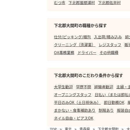
むつ市
下北郡風間浦村
下北郡佐井村
下北郡大間町の職種から探す
仕分/ピッキング/梱包
入出荷/積み込み
組
クリーニング（洗濯業）
レジスタッフ
販
OA事務業務
ドライバー
その他職種
下北郡大間町のこだわり条件から探す
大学生歓迎
学歴不問
経験者歓迎
主婦・
オープニングスタッフ
日払い（または即払
平日のみOK（土日祝休み）
即日勤務OK
まかない・食事補助あり
制服あり
服装自
ネイル自由・ピアスOK
TOP
>
東北
>
青森県
>
下北郡大間町
>
大