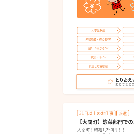
大学生歓迎
未経験者・初心者OK
週2、3日からOK
単発・1日OK
友達と応募歓迎
とりあえ
あとでまと
31日以上のお仕事
派遣
【大間町】惣菜部門での
大間町！時給1,250円！！