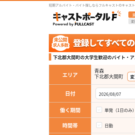
短期アルバイト・バイト探しならフルキャストのキャスト
変
下北郡大間町の大学生歓迎の
バイト・ア
青森
エリア
下北郡大間町
変
日付
働く期間
単発（1日のみ
時間帯
日勤