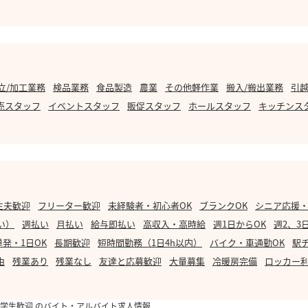
立/加工業務
検品業務
食品製造
農業
その他軽作業
搬入/搬出業務
引越
売スタッフ
イベントスタッフ
販促スタッフ
ホールスタッフ
キッチンス
主夫歓迎
フリーター歓迎
未経験者・初心者OK
ブランクOK
シニア応援
い）
週払い
月払い
給与即払い
高収入・高時給
週1日からOK
週2、3
単発・1日OK
長期歓迎
短時間勤務（1日4h以内）
バイク・車通勤OK
駅
由
残業あり
残業なし
友達と応募歓迎
大量募集
冷暖房完備
ロッカー
学生歓迎 のバイト・アルバイト求人情報