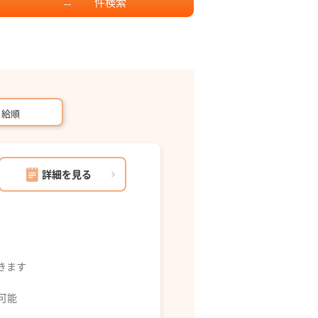
件
検索
--
月給順
詳細を見る
できます
募可能