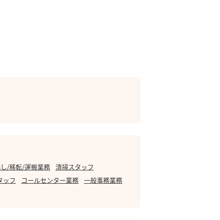
し/移転/運搬業務
清掃スタッフ
タッフ
コールセンター業務
一般事務業務