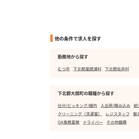
他の条件で求人を探す
勤務地から探す
むつ市
下北郡風間浦村
下北郡佐井村
下北郡大間町の職種から探す
仕分/ピッキング/梱包
入出荷/積み込み
組
クリーニング（洗濯業）
レジスタッフ
販
OA事務業務
ドライバー
その他職種