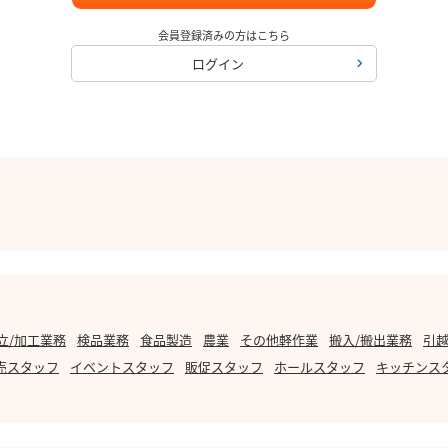
会員登録済みの方はこちら
ログイン
立/加工業務
検品業務
食品製造
農業
その他軽作業
搬入/搬出業務
引越
売スタッフ
イベントスタッフ
販促スタッフ
ホールスタッフ
キッチンス