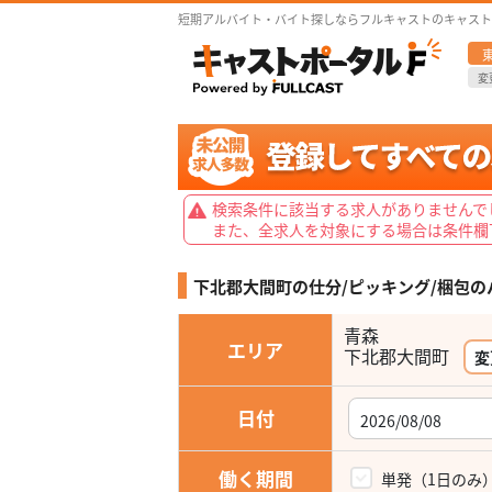
短期アルバイト・バイト探しならフルキャストのキャスト
変
検索条件に該当する求人がありませんで
また、全求人を対象にする場合は条件欄
下北郡大間町の仕分/ピッキング/梱包の
青森
エリア
下北郡大間町
変
日付
働く期間
単発（1日のみ