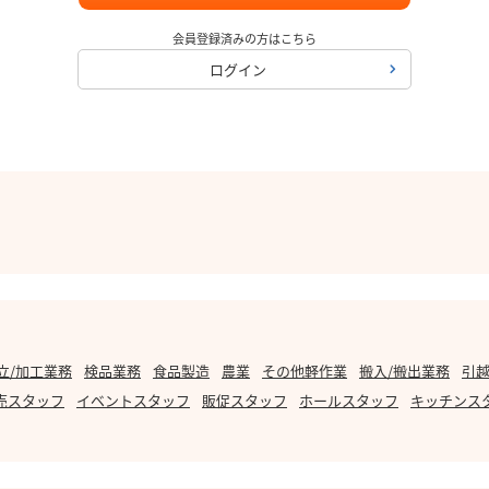
会員登録済みの方はこちら
ログイン
立/加工業務
検品業務
食品製造
農業
その他軽作業
搬入/搬出業務
引越
売スタッフ
イベントスタッフ
販促スタッフ
ホールスタッフ
キッチンス