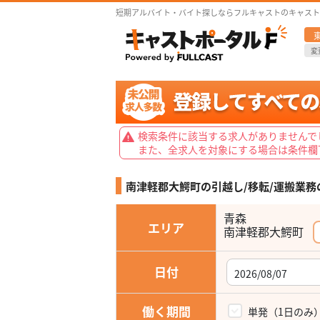
短期アルバイト・バイト探しならフルキャストのキャスト
変
検索条件に該当する求人がありませんで
また、全求人を対象にする場合は条件欄
南津軽郡大鰐町の引越し/移転/運搬業務
青森
エリア
南津軽郡大鰐町
日付
働く期間
単発（1日のみ