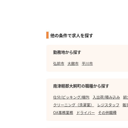
他の条件で求人を探す
勤務地から探す
弘前市
大館市
平川市
南津軽郡大鰐町の職種から探す
仕分/ピッキング/梱包
入出荷/積み込み
組
クリーニング（洗濯業）
レジスタッフ
販
OA事務業務
ドライバー
その他職種