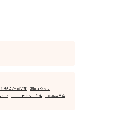
し/移転/運搬業務
清掃スタッフ
タッフ
コールセンター業務
一般事務業務