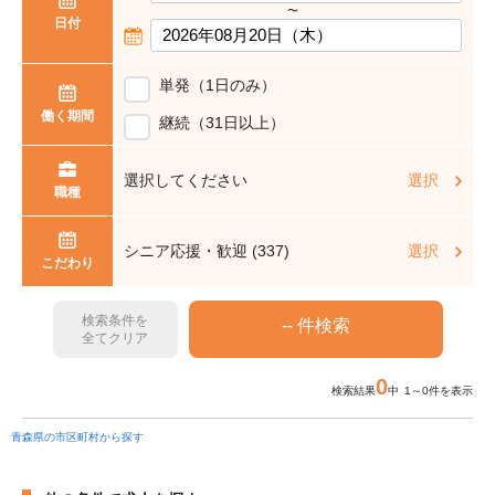
〜
日付
単発（1日のみ）
働く期間
継続（31日以上）
選択してください
選択
職種
シニア応援・歓迎 (337)
選択
こだわり
検索条件を
全てクリア
0
検索結果
中 1～0件を表示
青森県の市区町村から探す