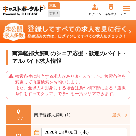
東北
変更
ログイン
保存求人
メニュー
南津軽郡大鰐町のシニア応援・歓迎の
バイト・
アルバイト求人情報
検索条件に該当する求人がありませんでした。検索条件を
変更して再度検索をお願いします。
また、全求人を対象にする場合は条件欄下部にある「選択
条件をすべてクリア」で条件を一括クリアできます。
南津軽郡大鰐町 (1)
選択
エリア