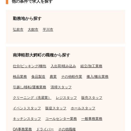
他の条件で求人を探す
勤務地から探す
弘前市
大館市
平川市
南津軽郡大鰐町の職種から探す
仕分/ピッキング/梱包
入出荷/積み込み
組立/加工業務
検品業務
食品製造
農業
その他軽作業
搬入/搬出業務
引越し/移転/運搬業務
清掃スタッフ
クリーニング（洗濯業）
レジスタッフ
販売スタッフ
イベントスタッフ
販促スタッフ
ホールスタッフ
キッチンスタッフ
コールセンター業務
一般事務業務
OA事務業務
ドライバー
その他職種