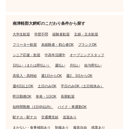
南津軽郡大鰐町のこだわり条件から探す
大学生歓迎
学歴不問
経験者歓迎
主婦・主夫歓迎
フリーター歓迎
未経験者・初心者OK
ブランクOK
シニア応援・歓迎
中高年活躍中
オープニングスタッフ
日払い（または即払い）
週払い
月払い
給与即払い
高収入・高時給
週1日からOK
週2、3日からOK
週4日以上OK
土日のみOK
平日のみOK（土日祝休み）
即日勤務OK
単発・1日OK
長期歓迎
短時間勤務（1日4h以内）
バイク・車通勤OK
駅チカ・駅ナカ
交通費支給
送迎あり
まかない・食事補助あり
制服あり
服装自由
残業あり