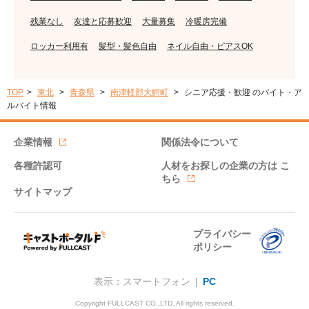
残業なし
友達と応募歓迎
大量募集
冷暖房完備
ロッカー利用有
髪型・髪色自由
ネイル自由・ピアスOK
TOP
東北
青森県
南津軽郡大鰐町
シニア応援・歓迎 のバイト・ア
ルバイト情報
企業情報
関係法令について
各種許認可
人材をお探しの企業の方は
こ
ちら
サイトマップ
プライバシー
ポリシー
表示：スマートフォン |
PC
Copyright FULLCAST CO.,LTD. All rights reserved.