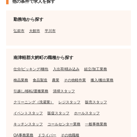
他の条件で求人を探す
勤務地から探す
弘前市
大館市
平川市
南津軽郡大鰐町の職種から探す
仕分/ピッキング/梱包
入出荷/積み込み
組立/加工業務
検品業務
食品製造
農業
その他軽作業
搬入/搬出業務
引越し/移転/運搬業務
清掃スタッフ
クリーニング（洗濯業）
レジスタッフ
販売スタッフ
イベントスタッフ
販促スタッフ
ホールスタッフ
キッチンスタッフ
コールセンター業務
一般事務業務
OA事務業務
ドライバー
その他職種