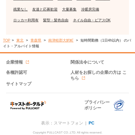
残業なし
友達と応募歓迎
大量募集
冷暖房完備
ロッカー利用有
髪型・髪色自由
ネイル自由・ピアスOK
TOP
東北
青森県
南津軽郡大鰐町
短時間勤務（1日4h以内） のバ
イト・アルバイト情報
企業情報
関係法令について
各種許認可
人材をお探しの企業の方は
こ
ちら
サイトマップ
プライバシー
ポリシー
表示：スマートフォン |
PC
Copyright FULLCAST CO.,LTD. All rights reserved.