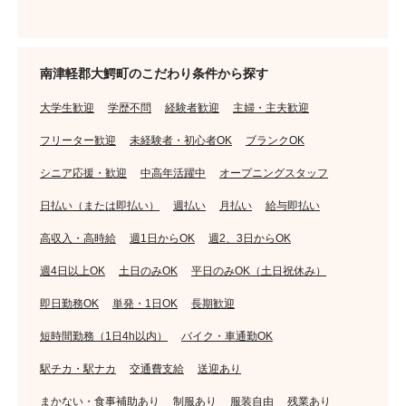
南津軽郡大鰐町のこだわり条件から探す
大学生歓迎
学歴不問
経験者歓迎
主婦・主夫歓迎
フリーター歓迎
未経験者・初心者OK
ブランクOK
シニア応援・歓迎
中高年活躍中
オープニングスタッフ
日払い（または即払い）
週払い
月払い
給与即払い
高収入・高時給
週1日からOK
週2、3日からOK
週4日以上OK
土日のみOK
平日のみOK（土日祝休み）
即日勤務OK
単発・1日OK
長期歓迎
短時間勤務（1日4h以内）
バイク・車通勤OK
駅チカ・駅ナカ
交通費支給
送迎あり
まかない・食事補助あり
制服あり
服装自由
残業あり