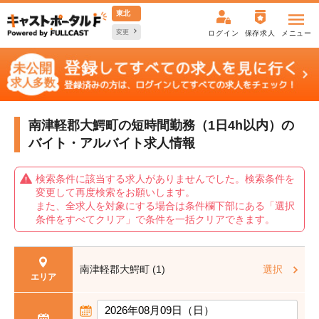
東北
変更
ログイン
保存求人
メニュー
南津軽郡大鰐町の短時間勤務（1日4h以内）の
バイト・アルバイト求人情報
検索条件に該当する求人がありませんでした。検索条件を
変更して再度検索をお願いします。
また、全求人を対象にする場合は条件欄下部にある「選択
条件をすべてクリア」で条件を一括クリアできます。
南津軽郡大鰐町 (1)
選択
エリア