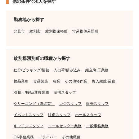
他の条件で求人を探す
勤務地から探す
北見市
紋別市
紋別郡遠軽町
常呂郡佐呂間町
紋別郡湧別町の職種から探す
仕分/ピッキング/梱包
入出荷/積み込み
組立/加工業務
検品業務
食品製造
農業
その他軽作業
搬入/搬出業務
引越し/移転/運搬業務
清掃スタッフ
クリーニング（洗濯業）
レジスタッフ
販売スタッフ
イベントスタッフ
販促スタッフ
ホールスタッフ
キッチンスタッフ
コールセンター業務
一般事務業務
OA事務業務
ドライバー
その他職種