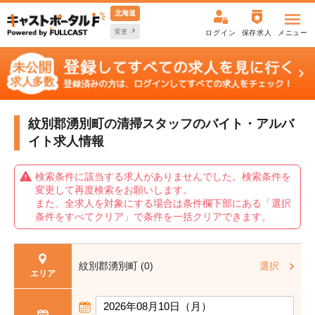
北海道
変更
ログイン
保存求人
メニュー
紋別郡湧別町の清掃スタッフの
バイト・アルバ
イト求人情報
検索条件に該当する求人がありませんでした。検索条件を
変更して再度検索をお願いします。
また、全求人を対象にする場合は条件欄下部にある「選択
条件をすべてクリア」で条件を一括クリアできます。
紋別郡湧別町 (0)
選択
エリア