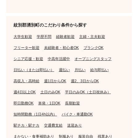
紋別郡湧別町のこだわり条件から探す
大学生歓迎
学歴不問
経験者歓迎
主婦・主夫歓迎
フリーター歓迎
未経験者・初心者OK
ブランクOK
シニア応援・歓迎
中高年活躍中
オープニングスタッフ
日払い（または即払い）
週払い
月払い
給与即払い
高収入・高時給
週1日からOK
週2、3日からOK
週4日以上OK
土日のみOK
平日のみOK（土日祝休み）
即日勤務OK
単発・1日OK
長期歓迎
短時間勤務（1日4h以内）
バイク・車通勤OK
駅チカ・駅ナカ
交通費支給
送迎あり
まかない・食事補助あり
制服あり
服装自由
残業あり