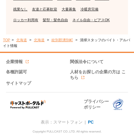
残業なし
友達と応募歓迎
大量募集
冷暖房完備
ロッカー利用有
髪型・髪色自由
ネイル自由・ピアスOK
TOP
北海道
北海道
紋別郡湧別町
清掃スタッフのバイト・アルバ
イト情報
企業情報
関係法令について
各種許認可
人材をお探しの企業の方は
こ
ちら
サイトマップ
プライバシー
ポリシー
表示：スマートフォン |
PC
Copyright FULLCAST CO.,LTD. All rights reserved.