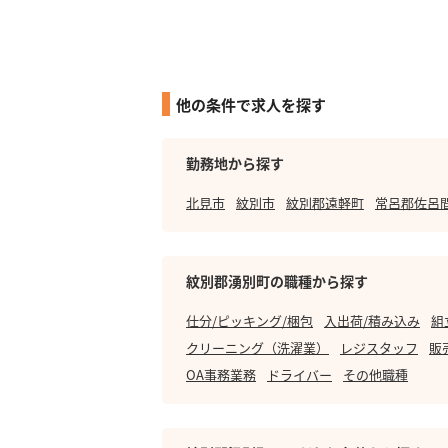
他の条件で求人を探す
勤務地から探す
北見市
紋別市
紋別郡遠軽町
常呂郡佐呂
紋別郡湧別町の職種から探す
仕分/ピッキング/梱包
入出荷/積み込み
組
クリーニング（洗濯業）
レジスタッフ
販
OA事務業務
ドライバー
その他職種