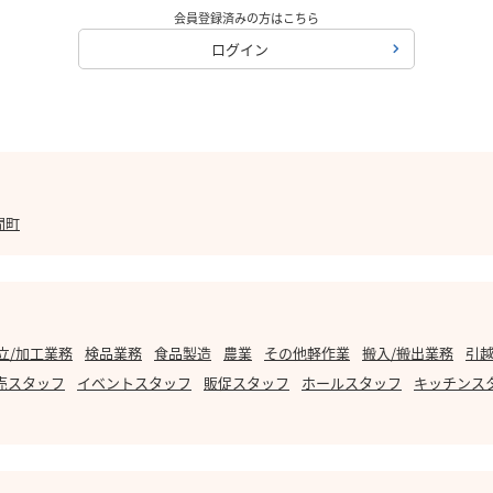
会員登録済みの方はこちら
ログイン
間町
立/加工業務
検品業務
食品製造
農業
その他軽作業
搬入/搬出業務
引越
売スタッフ
イベントスタッフ
販促スタッフ
ホールスタッフ
キッチンス