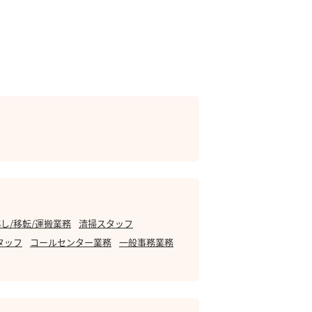
し/移転/運搬業務
清掃スタッフ
タッフ
コールセンター業務
一般事務業務