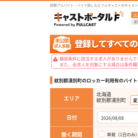
短期アルバイト・バイト探しならフルキャストのキャスト
北
変
検索条件に該当する求人がありませんで
また、全求人を対象にする場合は条件欄
紋別郡湧別町のロッカー利用有の
バイト
北海道
エリア
変
日付
働く期間
単発（1日のみ