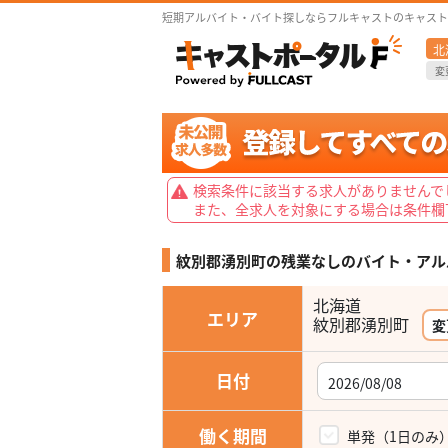
短期アルバイト・バイト探しならフルキャストのキャスト
北
変
検索条件に該当する求人がありませんで
また、全求人を対象にする場合は条件欄
紋別郡湧別町の残業なしの
バイト・アル
北海道
エリア
変
日付
働く期間
単発（1日のみ