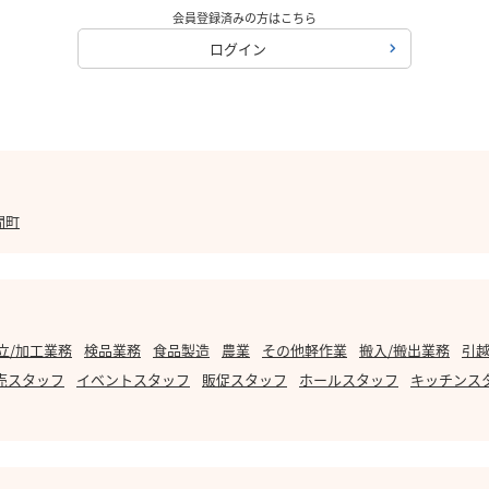
会員登録済みの方はこちら
ログイン
間町
立/加工業務
検品業務
食品製造
農業
その他軽作業
搬入/搬出業務
引越
売スタッフ
イベントスタッフ
販促スタッフ
ホールスタッフ
キッチンス