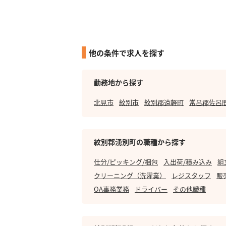
他の条件で求人を探す
勤務地から探す
北見市
紋別市
紋別郡遠軽町
常呂郡佐呂
紋別郡湧別町の職種から探す
仕分/ピッキング/梱包
入出荷/積み込み
組
クリーニング（洗濯業）
レジスタッフ
販
OA事務業務
ドライバー
その他職種