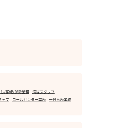
し/移転/運搬業務
清掃スタッフ
タッフ
コールセンター業務
一般事務業務