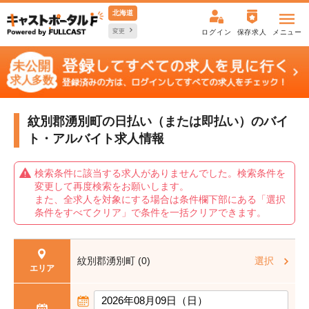
北海道
変更
ログイン
保存求人
メニュー
紋別郡湧別町の日払い（または即払い）の
バイ
ト・アルバイト求人情報
検索条件に該当する求人がありませんでした。検索条件を
変更して再度検索をお願いします。
また、全求人を対象にする場合は条件欄下部にある「選択
条件をすべてクリア」で条件を一括クリアできます。
紋別郡湧別町 (0)
選択
エリア