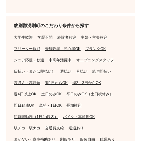
紋別郡湧別町のこだわり条件から探す
大学生歓迎
学歴不問
経験者歓迎
主婦・主夫歓迎
フリーター歓迎
未経験者・初心者OK
ブランクOK
シニア応援・歓迎
中高年活躍中
オープニングスタッフ
日払い（または即払い）
週払い
月払い
給与即払い
高収入・高時給
週1日からOK
週2、3日からOK
週4日以上OK
土日のみOK
平日のみOK（土日祝休み）
即日勤務OK
単発・1日OK
長期歓迎
短時間勤務（1日4h以内）
バイク・車通勤OK
駅チカ・駅ナカ
交通費支給
送迎あり
まかない・食事補助あり
制服あり
服装自由
残業あり