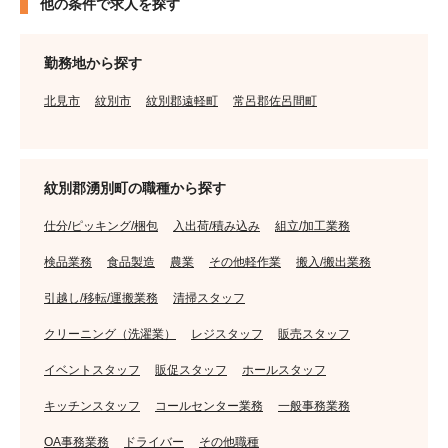
他の条件で求人を探す
勤務地から探す
北見市
紋別市
紋別郡遠軽町
常呂郡佐呂間町
紋別郡湧別町の職種から探す
仕分/ピッキング/梱包
入出荷/積み込み
組立/加工業務
検品業務
食品製造
農業
その他軽作業
搬入/搬出業務
引越し/移転/運搬業務
清掃スタッフ
クリーニング（洗濯業）
レジスタッフ
販売スタッフ
イベントスタッフ
販促スタッフ
ホールスタッフ
キッチンスタッフ
コールセンター業務
一般事務業務
OA事務業務
ドライバー
その他職種