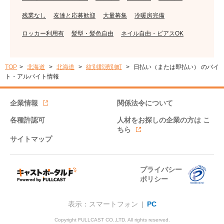
残業なし
友達と応募歓迎
大量募集
冷暖房完備
ロッカー利用有
髪型・髪色自由
ネイル自由・ピアスOK
TOP
北海道
北海道
紋別郡湧別町
日払い（または即払い） のバイ
ト・アルバイト情報
企業情報
関係法令について
各種許認可
人材をお探しの企業の方は
こ
ちら
サイトマップ
プライバシー
ポリシー
表示：スマートフォン |
PC
Copyright FULLCAST CO.,LTD. All rights reserved.