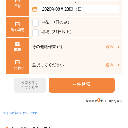
〜
日付
単発（1日のみ）
働く期間
継続（31日以上）
その他軽作業 (4)
選択
職種
選択してください
選択
こだわり
検索条件を
全てクリア
0
検索結果
中 1～0件を表示
北海道の市区町村から探す