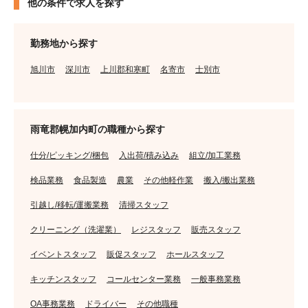
他の条件で求人を探す
勤務地から探す
旭川市
深川市
上川郡和寒町
名寄市
士別市
雨竜郡幌加内町の職種から探す
仕分/ピッキング/梱包
入出荷/積み込み
組立/加工業務
検品業務
食品製造
農業
その他軽作業
搬入/搬出業務
引越し/移転/運搬業務
清掃スタッフ
クリーニング（洗濯業）
レジスタッフ
販売スタッフ
イベントスタッフ
販促スタッフ
ホールスタッフ
キッチンスタッフ
コールセンター業務
一般事務業務
OA事務業務
ドライバー
その他職種