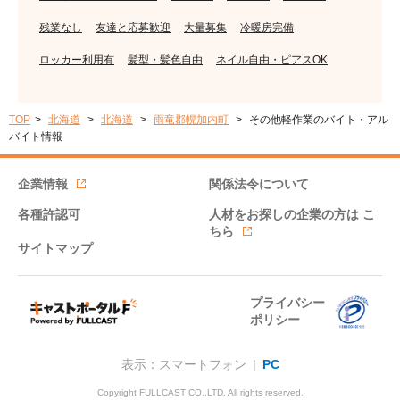
残業なし
友達と応募歓迎
大量募集
冷暖房完備
ロッカー利用有
髪型・髪色自由
ネイル自由・ピアスOK
TOP
北海道
北海道
雨竜郡幌加内町
その他軽作業のバイト・アル
バイト情報
企業情報
関係法令について
各種許認可
人材をお探しの企業の方は
こ
ちら
サイトマップ
プライバシー
ポリシー
表示：スマートフォン |
PC
Copyright FULLCAST CO.,LTD. All rights reserved.