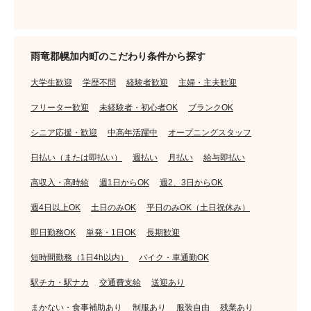
雨竜郡幌加内町のこだわり条件から探す
大学生歓迎
学歴不問
経験者歓迎
主婦・主夫歓迎
フリーター歓迎
未経験者・初心者OK
ブランクOK
シニア応援・歓迎
中高年活躍中
オープニングスタッフ
日払い（または即払い）
週払い
月払い
給与即払い
高収入・高時給
週1日からOK
週2、3日からOK
週4日以上OK
土日のみOK
平日のみOK（土日祝休み）
即日勤務OK
単発・1日OK
長期歓迎
短時間勤務（1日4h以内）
バイク・車通勤OK
駅チカ・駅ナカ
交通費支給
送迎あり
まかない・食事補助あり
制服あり
服装自由
残業あり