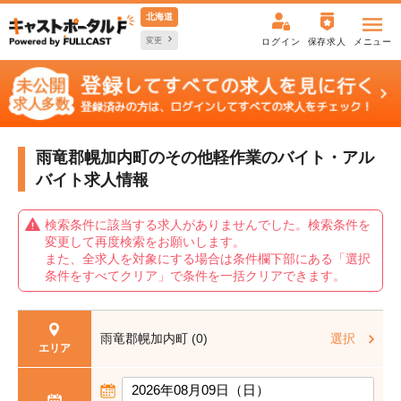
北海道
変更
ログイン
保存求人
メニュー
雨竜郡幌加内町のその他軽作業の
バイト・アル
バイト求人情報
検索条件に該当する求人がありませんでした。検索条件を
変更して再度検索をお願いします。
また、全求人を対象にする場合は条件欄下部にある「選択
条件をすべてクリア」で条件を一括クリアできます。
雨竜郡幌加内町 (0)
選択
エリア